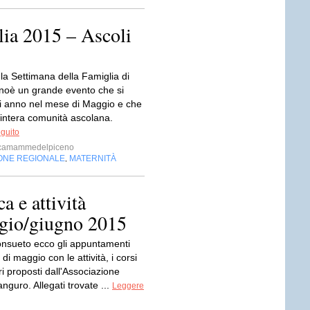
lia 2015 – Ascoli
la Settimana della Famiglia di
enoè un grande evento che si
i anno nel mese di Maggio e che
’intera comunità ascolana.
eguito
camammedelpiceno
ONE REGIONALE
MATERNITÀ
,
a e attività
io/giugno 2015
nsueto ecco gli appuntamenti
di maggio con le attività, i corsi
tri proposti dall'Associazione
uro. Allegati trovate ...
Leggere