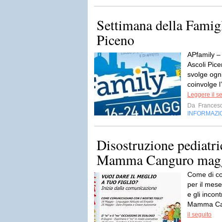
Settimana della Famig
Piceno
APfamily – 
Ascoli Pic
svolge ogn
coinvolge l
Leggere il s
Da
Frances
INFORMAZI
Disostruzione pediatric
Mamma Canguro magg
Come di co
per il mese 
e gli incon
Mamma Cang
il seguito