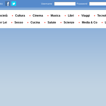
 su
Username
Password
ocietà
Cultura
Cinema
Musica
Libri
Viaggi
Tecnol
er Lei
Sesso
Cucina
Salute
Scienze
Media & Co