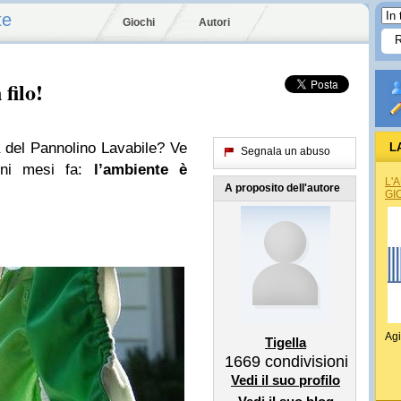
te
Giochi
Autori
filo!
a del Pannolino Lavabile? Ve
L
Segnala un abuso
ni mesi fa:
l’ambiente è
L'
A proposito dell'autore
GI
Agi
Tigella
1669
condivisioni
Vedi il suo profilo