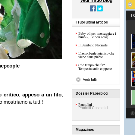
Vedi il suo blog
I
I suoi ultimi articoli
Baby oil per massaggiare i
bimbi (…e non solo)
Il Bambino Normale
L’assorbente igienico che
viene dalle piante
Che tempo che fa?
mepeople
Tempesta sulle coppette
Vedi tutti
Dossier Paperblog
 critico, appeso a un filo,
lo mostriamo a tutti!
Pannolini
Prodotti Cosmetici
Magazines