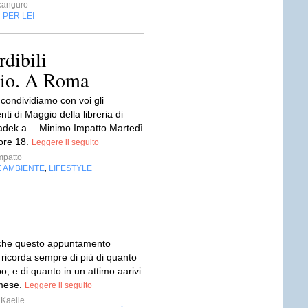
anguro
PER LEI
,
dibili
gio. A Roma
 condividiamo con voi gli
i di Maggio della libreria di
dek a… Minimo Impatto Martedì
ore 18.
Leggere il seguito
mpatto
E AMBIENTE
LIFESTYLE
,
che questo appuntamento
 ricorda sempre di più di quanto
po, e di quanto in un attimo aarivi
mese.
Leggere il seguito
Kaelle