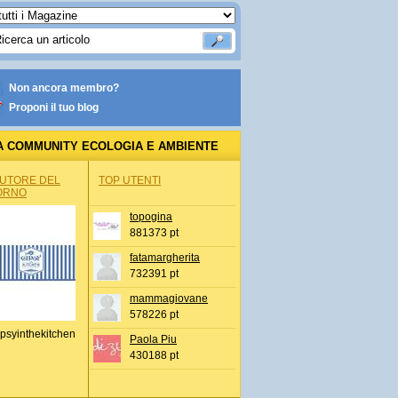
Non ancora membro?
Proponi il tuo blog
A COMMUNITY ECOLOGIA E AMBIENTE
AUTORE DEL
TOP UTENTI
ORNO
topogina
881373 pt
fatamargherita
732391 pt
mammagiovane
578226 pt
psyinthekitchen
Paola Piu
430188 pt