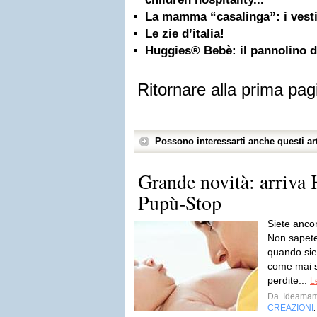
La mamma “casalinga”: i vestit
Le zie d’italia!
Huggies® Bebè: il pannolino 
Ritornare alla prima pag
Possono interessarti anche questi art
Grande novità: arriva
Pupù-Stop
Siete ancor
Non sapete
quando sie
come mai 
perdite...
L
Da
Ideama
CREAZIONI