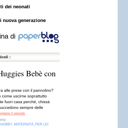
i dei neonati
di nuova generazione
ina di
icoli :
 Huggies Bebè con
a alle prese con il pannolino?
 come uscirne soprattutto
te fuori casa perché, chissà
succedono sempre delle
eggere il seguito
mma
HOBBY
MATERNITÀ
PER LEI
,
,
,