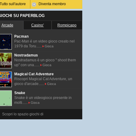
Tutto sull'autore
Diventa membro
 GIOCHI SU PAPERBLOG
Arcade
Casino'
Rompicapo
Pacman
Pac-Man é un video gioco creato nel
1979 da Toru......
Gioca
Nostradamus
Nostradamus è un gioco " shoot them
up" con una......
Gioca
Magical Cat Adventure
Riscopri Magical Cat Adventure, un
gioco d'arcade......
Gioca
Snake
Snake è un videogioco presente in
molti......
Gioca
Scopri lo spazio giochi di