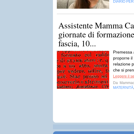
DIARIO PE
Assistente Mamma Ca
giornate di formazione
fascia, 10...
Premessa al
proporre i
relazione p
che si pren
Leggere il s
Da
Mammac
MATERNITÀ