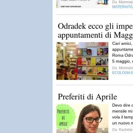
Da
Mammac
MATERNITÀ
Odradek ecco gli imper
appuntamenti di Mag
Cari amici,
appuntament
Roma Odra
5 maggio, 
Da
Minimoi
ECOLOGIA 
Preferiti di Aprile
Devo dire 
mensile mi
vola il tem
un nuovo 
Da
Rachele 