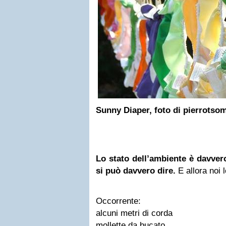
Sunny Diaper, foto di pierrotso
Lo stato dell’ambiente è davvero
si può davvero dire.
E allora noi 
Occorrente:
alcuni metri di corda
mollette da bucato