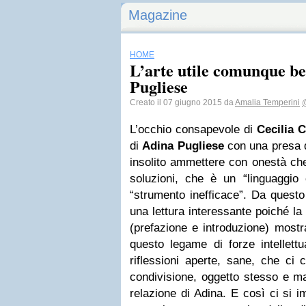
Magazine
HOME
L’arte utile comunque be
Pugliese
Creato il 07 giugno 2015 da
Amalia Temperini
L’occhio consapevole di
Cecilia C
di
Adina Pugliese
con una presa 
insolito ammettere con onestà che
soluzioni, che è un “linguaggio 
“strumento inefficace”. Da questo 
una lettura interessante poiché la 
(prefazione e introduzione) mostr
questo legame di forze intellettu
riflessioni aperte, sane, che ci 
condivisione, oggetto stesso e ma
relazione di Adina. E così ci si i