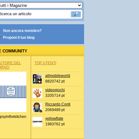
Non ancora membro?
Proponi il tuo blog
E COMMUNITY
AUTORE DEL
TOP UTENTI
ORNO
allmobileworld
8820742 pt
videogiochi
3205714 pt
Riccardo Conti
2069489 pt
psyinthekitchen
yellowflate
1983762 pt