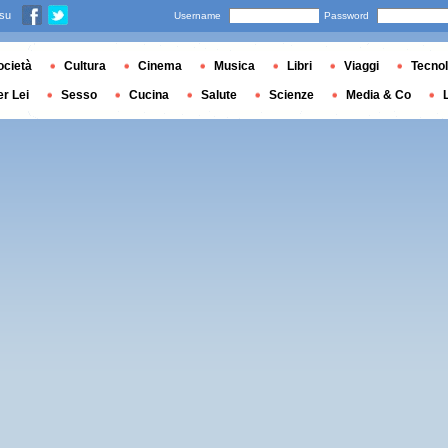
 su
Username
Password
ocietà
Cultura
Cinema
Musica
Libri
Viaggi
Tecnol
er Lei
Sesso
Cucina
Salute
Scienze
Media & Co