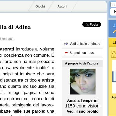
Giochi
Autori
lla di Adina
@kealia81
L
Vedi articolo originale
asorati
introduce al volume
L'
Segnala un abuso
di coscienza non comune. È
GI
 l’arte non ha mai proposto
A proposito dell'autore
consapevolmente inutile” o
incipit si intuisce che sarà
distanza tra critico e artista
ano quanto indissolubile sia
ali. In ogni pagina ci sono
Agi
concentrano nel concetto di
Amalia Temperini
teria primigenia del lavoro-
1159
condivisioni
mbatte nelle sue parole; una
Vedi il suo profilo