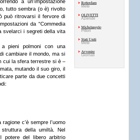
correndo a un’impostazione
Rotterdam
Mete
o, tutto sembra (o è) rivolto
OLIVETTI
può ritrovarsi il fervore di
Aziende
 impostazioni da “Commedia
Michelangelo
 svelarci i segreti della vita
Pittori
Stati Uniti
Mete
ra a pieni polmoni con una
Avvenire
di cambiare il mondo, ma si
Giornali
 cui la sfera terrestre si è –
mata, mutando il suo giro, il
ticare parte da due concetti
odi:
la ragione c’è sempre l’uomo
struttura della umiltà. Nel
 potere del libero arbitrio