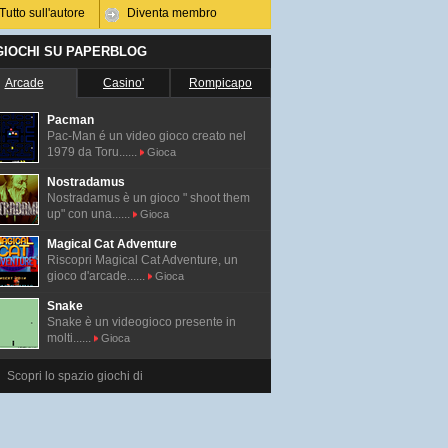
Tutto sull'autore
Diventa membro
 GIOCHI SU PAPERBLOG
Arcade
Casino'
Rompicapo
Pacman
Pac-Man é un video gioco creato nel
1979 da Toru......
Gioca
Nostradamus
Nostradamus è un gioco " shoot them
up" con una......
Gioca
Magical Cat Adventure
Riscopri Magical Cat Adventure, un
gioco d'arcade......
Gioca
Snake
Snake è un videogioco presente in
molti......
Gioca
Scopri lo spazio giochi di