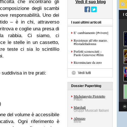
ficoltà che incontrano gli
Vedi il suo blog
la composizione degli scambi
uove responsabilità. Uno dei
I
itido – è in chi, attraverso
I suoi ultimi articoli
 ritrova e coglie una presa di
E’ cambiamento [#vivere]
la rabbia. Ci siamo, ci
Resistenze all’otto marzo.
ce le stelle in un cassetto,
#festadelladonna
 teste ci sia lo scintillio
Perfetti sconosciuti –
Paolo Genovese #film
i.
Ricominciare da zero
 suddivisa in tre prati:
Vedi tutti
Dossier Paperblog
Michelangelo Pistoletto
Pittori
)
Marshall
Gruppi Musicali Italiani
ne del volume è accessibile
Abruzzo
ativa. Ogni riferimento è
Mete