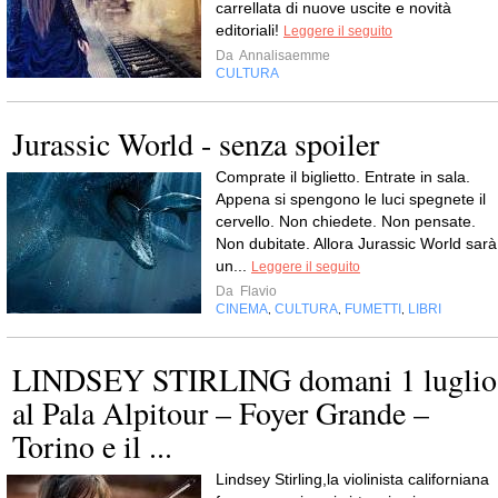
carrellata di nuove uscite e novità
editoriali!
Leggere il seguito
Da
Annalisaemme
CULTURA
Jurassic World - senza spoiler
Comprate il biglietto. Entrate in sala.
Appena si spengono le luci spegnete il
cervello. Non chiedete. Non pensate.
Non dubitate. Allora Jurassic World sarà
un...
Leggere il seguito
Da
Flavio
CINEMA
CULTURA
FUMETTI
LIBRI
,
,
,
LINDSEY STIRLING domani 1 luglio
al Pala Alpitour – Foyer Grande –
Torino e il ...
Lindsey Stirling,la violinista californiana