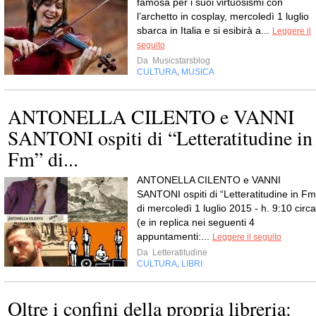
famosa per i suoi virtuosismi con
l’archetto in cosplay, mercoledì 1 luglio
sbarca in Italia e si esibirà a...
Leggere il
seguito
Da
Musicstarsblog
CULTURA
MUSICA
,
ANTONELLA CILENTO e VANNI
SANTONI ospiti di “Letteratitudine in
Fm” di...
ANTONELLA CILENTO e VANNI
SANTONI ospiti di “Letteratitudine in Fm
di mercoledì 1 luglio 2015 - h. 9:10 circa
(e in replica nei seguenti 4
appuntamenti:...
Leggere il seguito
Da
Letteratitudine
CULTURA
LIBRI
,
Oltre i confini della propria libreria: