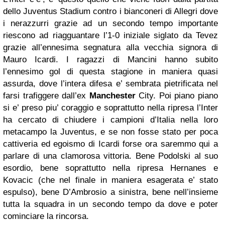
dello Juventus Stadium contro i bianconeri di Allegri dove
i nerazzurri grazie ad un secondo tempo importante
riescono ad riagguantare l’1-0 iniziale siglato da Tevez
grazie all’ennesima segnatura alla vecchia signora di
Mauro Icardi. I ragazzi di Mancini hanno subito
l’ennesimo gol di questa stagione in maniera quasi
assurda, dove l’intera difesa e’ sembrata pietrificata nel
farsi trafiggere dall’ex
Manchester
City. Poi piano piano
si e’ preso piu’ coraggio e soprattutto nella ripresa l’Inter
ha cercato di chiudere i campioni d’Italia nella loro
metacampo la Juventus, e se non fosse stato per poca
cattiveria ed egoismo di Icardi forse ora saremmo qui a
parlare di una clamorosa vittoria. Bene Podolski al suo
esordio, bene soprattutto nella ripresa Hernanes e
Kovacic (che nel finale in maniera esagerata e’ stato
espulso), bene D’Ambrosio a sinistra, bene nell’insieme
tutta la squadra in un secondo tempo da dove e poter
cominciare la rincorsa.