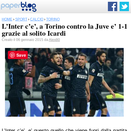
HOME
›
SPORT
›
CALCIO
›
TORINO
L’Inter c’e’, a Torino contro la Juve e’ 1-1
grazie al solito Icardi
Creato il 06 gennaio 2015 da
Alex80
Save
L’Inter c’e’, e’ questo quello che viene fuori dalla partita