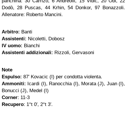
panchina: 30 Carrizo, 6 Andreolli, 15 Vidic, 20 Obi, 22
Dodò, 28 Puscas, 44 Krhin, 54 Donkor, 97 Bonazzoli.
Allenatore: Roberto Mancini.
Arbitro:
Banti
Assistenti:
Nicoletti, Dobosz
IV uomo:
Bianchi
Assistenti addizionali:
Rizzoli, Gervasoni
Note
Espulso:
87′ Kovacic (I) per condotta violenta.
Ammoniti:
Icardi (I), Ranocchia (I), Morata (J), Juan (I),
Bonucci (J), Medel (I)
Corner
: 11-3
Recupero
: 1°t 0′, 2°t 3′.