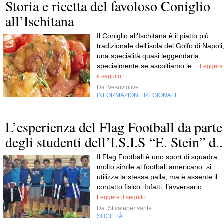
Storia e ricetta del favoloso Coniglio
all’Ischitana
Il Coniglio all’Ischitana è il piatto più
tradizionale dell’isola del Golfo di Napoli
una specialità quasi leggendaria,
specialmente se ascoltiamo le...
Leggere
il seguito
Da
Vesuviolive
INFORMAZIONE REGIONALE
L’esperienza del Flag Football da parte
degli studenti dell’I.S.I.S “E. Stein” d..
Il Flag Football è uno sport di squadra
molto simile al football americano: si
utilizza la stessa palla, ma è assente il
contatto fisico. Infatti, l’avversario...
Leggere il seguito
Da
Stivalepensante
SOCIETÀ