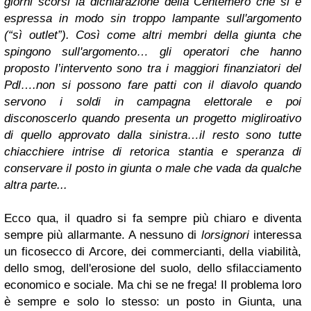
giorni scorsi la dichiarazione della Centemero che si è
espressa in modo sin troppo lampante sull'argomento
(“sì outlet”). Così come altri membri della giunta che
spingono sull'argomento… gli operatori che hanno
proposto l’intervento sono tra i maggiori finanziatori del
Pdl….non si possono fare patti con il diavolo quando
servono i soldi in campagna elettorale e poi
disconoscerlo quando presenta un progetto migliroativo
di quello approvato dalla sinistra…il resto sono tutte
chiacchiere intrise di retorica stantia e speranza di
conservare il posto in giunta o male che vada da qualche
altra parte...
Ecco qua, il quadro si fa sempre più chiaro e diventa
sempre più allarmante. A nessuno di
lorsignori
interessa
un ficosecco di Arcore, dei commercianti, della viabilità,
dello smog, dell'erosione del suolo, dello sfilacciamento
economico e sociale. Ma chi se ne frega! Il problema loro
è sempre e solo lo stesso: un posto in Giunta, una