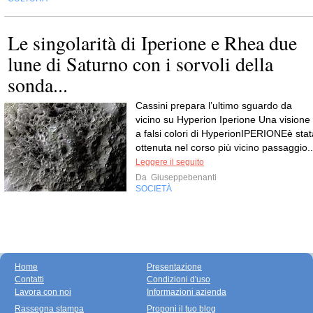
Le singolarità di Iperione e Rhea due
lune di Saturno con i sorvoli della
sonda...
Cassini prepara l’ultimo sguardo da
vicino su Hyperion Iperione Una visione
a falsi colori di HyperionIPERIONEè stat
ottenuta nel corso più vicino passaggio..
Leggere il seguito
Da
Giuseppebenanti
SOCIETÀ
Home
Presentazione
Contatti
Condizioni d'uso
Lavora con noi
Informazioni azienda
Rassegna stampa
Proponi il tuo blog