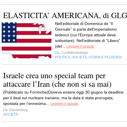
ELASTICITA’ AMERICANA, di GL
Nell’editoriale di Domenica de “Il
Giornale” si parla dell’imperialismo
tedesco (cui l’Europa attuale deve
sottostare). Nell’editoriale di “Libero”
(del...
Leggere il seguito
Da
Conflittiestrategie
POLITICA
SOCIETÀ
STORIA E FILOSOFIA
,
,
Israele crea uno special team per
attaccare l’Iran (che non si sa mai)
(Pubblicato su Formiche)Doveva essere oggi 30 giugno la deadline
per il deal sul nucleare iraniano, ma la data è stata prorogata,
spostata per l’ennesima...
Leggere il seguito
Da
Danemblog
SOCIETÀ