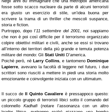
Negli anni 80 immaginare che una metropoli americana
fosse sotto scacco nucleare da parte di alcuni terroristi
era giusto un esercizio di stile, un’idea buona per
scrivere la trama di un thriller che mescoli suspance,
storia e fiction.
Purtroppo, dopo l’
11 settembre del 2001
, noi sappiamo
che non è poi così difficile per il terrorismo organizzato
colpire obiettivi militari e civili, anche se essi si trovano
all’interno dei territori della più grande e temuta potenza
militare del mondo: Gli
Stati Uniti
D’america.
Poichè però, nè
Larry Collins
, e tantomeno
Dominique
Lapierre
, avevano la facoltà di leggere nel futuro, i due
scrittori sono riusciti a mettere in piedi una storia molto
emozionante e coinvolgente iniziata con un ultimatum.
Il succo de
Il Quinto Cavaliere
è pressappoco questo:
un piccolo gruppo di terroristi libici sotto il comando del
colonnello
Kadhafi
(notare l’assonanza con un altro
leader libico, purtroppo reale) piazzano una bomba