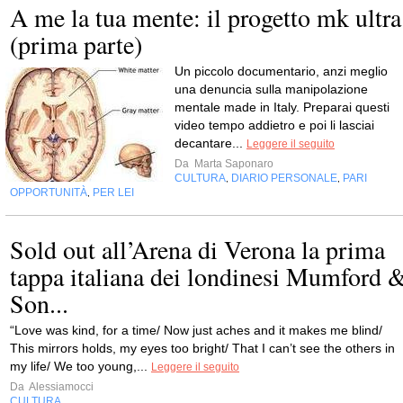
A me la tua mente: il progetto mk ultra
(prima parte)
Un piccolo documentario, anzi meglio
una denuncia sulla manipolazione
mentale made in Italy. Preparai questi
video tempo addietro e poi li lasciai
decantare...
Leggere il seguito
Da
Marta Saponaro
CULTURA
DIARIO PERSONALE
PARI
,
,
OPPORTUNITÀ
PER LEI
,
Sold out all’Arena di Verona la prima
tappa italiana dei londinesi Mumford 
Son...
“Love was kind, for a time/ Now just aches and it makes me blind/
This mirrors holds, my eyes too bright/ That I can’t see the others in
my life/ We too young,...
Leggere il seguito
Da
Alessiamocci
CULTURA