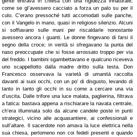
gente entrava in chiesa con una rigidezza innaturale,
come se gl’avessero cacciato a forza un palo su per il
culo. C’erano pressoché tutti accomodati sulle panche,
con il Vangelo in mano, quasi in religioso silenzio. Alcuni
si soffiavano sulle mani per riscaldarle nonostante
avessero ancora i guanti. Le donne fingevano di farsi il
segno della croce; in verità si sfregavano la punta del
naso preoccupate che si fosse arrossato troppo per via
del freddo. I bambini sgambettavano e qualcuno riceveva
uno scappellotto dalla madre dritto sulla testa. Don
Francesco osservava la varietà di umanità raccolta
davanti ai suoi occhi, con un po’ di disgusto, levando di
tanto in tanto gli occhi in su come a cercare una via
d’uscita. Dalle trifore una luce malata, paglierina, filtrava
a fatica: bastava appena a rischiarare la navata centrale,
ch’era illuminata solo da alcune candele poste in punti
strategici, vicino alle acquasantiere, ai confessionali e
sull’altare. Il sacerdote non amava la luce elettrica nella
sua chiesa, perlomeno non coi fedeli presenti e quando