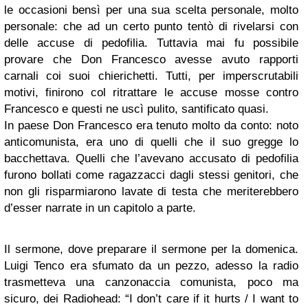
le occasioni bensì per una sua scelta personale, molto
personale: che ad un certo punto tentò di rivelarsi con
delle accuse di pedofilia. Tuttavia mai fu possibile
provare che Don Francesco avesse avuto rapporti
carnali coi suoi chierichetti. Tutti, per imperscrutabili
motivi, finirono col ritrattare le accuse mosse contro
Francesco e questi ne uscì pulito, santificato quasi.
In paese Don Francesco era tenuto molto da conto: noto
anticomunista, era uno di quelli che il suo gregge lo
bacchettava. Quelli che l’avevano accusato di pedofilia
furono bollati come ragazzacci dagli stessi genitori, che
non gli risparmiarono lavate di testa che meriterebbero
d’esser narrate in un capitolo a parte.
Il sermone, dove preparare il sermone per la domenica.
Luigi Tenco era sfumato da un pezzo, adesso la radio
trasmetteva una canzonaccia comunista, poco ma
sicuro, dei Radiohead: “I don’t care if it hurts / I want to