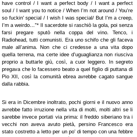
have control / I want a perfect body / I want a perfect
soul / I want you to notice / When I’m not around / You’re
so fuckin’ special / I wish I was special/ But I’m a creep,
I’m a weirdo…”* Il sacerdote si raschiò la gola, poi senza
farsi pregare sputò nella coppa del vino. Tenco, i
Radiohead, tutti comunisti. Era uno schifo che gli faceva
male all’anima. Non che ci credesse a una vita dopo
quella terrena, ma certe idee d’uguaglianza non riusciva
proprio a buttarle giù, così, a cuor leggero. In segreto
pregava che lo facessero beato a quel figlio di puttana di
Pio XII, così la comunità ebrea avrebbe cagato sangue
dalla rabbia.
Si era in Dicembre inoltrato, pochi giorni e il nuovo anno
avrebbe fatto irruzione nella vita di molti, molti altri se li
sarebbe invece portati via prima: il freddo siberiano tra i
vecchi non aveva avuto pietà, persino Francesco era
stato costretto a letto per un po’ di tempo con una febbre