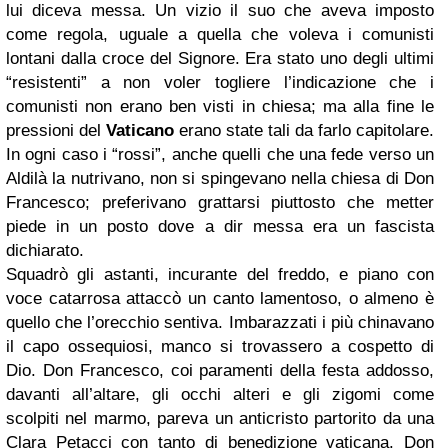
lui diceva messa. Un vizio il suo che aveva imposto
come regola, uguale a quella che voleva i comunisti
lontani dalla croce del Signore. Era stato uno degli ultimi
“resistenti” a non voler togliere l’indicazione che i
comunisti non erano ben visti in chiesa; ma alla fine le
pressioni del
Vaticano
erano state tali da farlo capitolare.
In ogni caso i “rossi”, anche quelli che una fede verso un
Aldilà la nutrivano, non si spingevano nella chiesa di Don
Francesco; preferivano grattarsi piuttosto che metter
piede in un posto dove a dir messa era un fascista
dichiarato.
Squadrò gli astanti, incurante del freddo, e piano con
voce catarrosa attaccò un canto lamentoso, o almeno è
quello che l’orecchio sentiva. Imbarazzati i più chinavano
il capo ossequiosi, manco si trovassero a cospetto di
Dio. Don Francesco, coi paramenti della festa addosso,
davanti all’altare, gli occhi alteri e gli zigomi come
scolpiti nel marmo, pareva un anticristo partorito da una
Clara Petacci con tanto di benedizione vaticana. Don