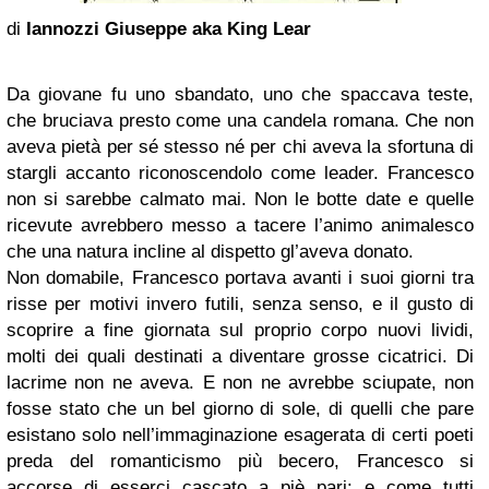
di
Iannozzi Giuseppe aka King Lear
Da giovane fu uno sbandato, uno che spaccava teste,
che bruciava presto come una candela romana. Che non
aveva pietà per sé stesso né per chi aveva la sfortuna di
stargli accanto riconoscendolo come leader. Francesco
non si sarebbe calmato mai. Non le botte date e quelle
ricevute avrebbero messo a tacere l’animo animalesco
che una natura incline al dispetto gl’aveva donato.
Non domabile, Francesco portava avanti i suoi giorni tra
risse per motivi invero futili, senza senso, e il gusto di
scoprire a fine giornata sul proprio corpo nuovi lividi,
molti dei quali destinati a diventare grosse cicatrici. Di
lacrime non ne aveva. E non ne avrebbe sciupate, non
fosse stato che un bel giorno di sole, di quelli che pare
esistano solo nell’immaginazione esagerata di certi poeti
preda del romanticismo più becero, Francesco si
accorse di esserci cascato a piè pari: e come tutti