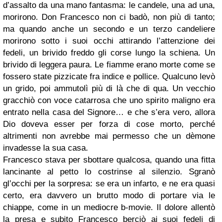
d’assalto da una mano fantasma: le candele, una ad una,
morirono. Don Francesco non ci badò, non più di tanto;
ma quando anche un secondo e un terzo candeliere
morirono sotto i suoi occhi attirando l’attenzione dei
fedeli, un brivido freddo gli corse lungo la schiena. Un
brivido di leggera paura. Le fiamme erano morte come se
fossero state pizzicate fra indice e pollice. Qualcuno levò
un grido, poi ammutolì più di là che di qua. Un vecchio
gracchiò con voce catarrosa che uno spirito maligno era
entrato nella casa del Signore… e che s’era vero, allora
Dio doveva esser per forza di cose morto, perché
altrimenti non avrebbe mai permesso che un dèmone
invadesse la sua casa.
Francesco stava per sbottare qualcosa, quando una fitta
lancinante al petto lo costrinse al silenzio. Sgranò
gl’occhi per la sorpresa: se era un infarto, e ne era quasi
certo, era davvero un brutto modo di portare via le
chiappe, come in un mediocre b-movie. Il dolore allentò
la presa e subito Francesco berciò ai suoi fedeli di