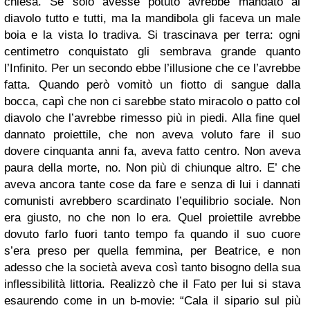
chiesa. Se solo avesse potuto avrebbe mandato al
diavolo tutto e tutti, ma la mandibola gli faceva un male
boia e la vista lo tradiva. Si trascinava per terra: ogni
centimetro conquistato gli sembrava grande quanto
l’Infinito. Per un secondo ebbe l’illusione che ce l’avrebbe
fatta. Quando però vomitò un fiotto di sangue dalla
bocca, capì che non ci sarebbe stato miracolo o patto col
diavolo che l’avrebbe rimesso più in piedi. Alla fine quel
dannato proiettile, che non aveva voluto fare il suo
dovere cinquanta anni fa, aveva fatto centro. Non aveva
paura della morte, no. Non più di chiunque altro. E’ che
aveva ancora tante cose da fare e senza di lui i dannati
comunisti avrebbero scardinato l’equilibrio sociale. Non
era giusto, no che non lo era. Quel proiettile avrebbe
dovuto farlo fuori tanto tempo fa quando il suo cuore
s’era preso per quella femmina, per Beatrice, e non
adesso che la società aveva così tanto bisogno della sua
inflessibilità littoria. Realizzò che il Fato per lui si stava
esaurendo come in un b-movie: “Cala il sipario sul più