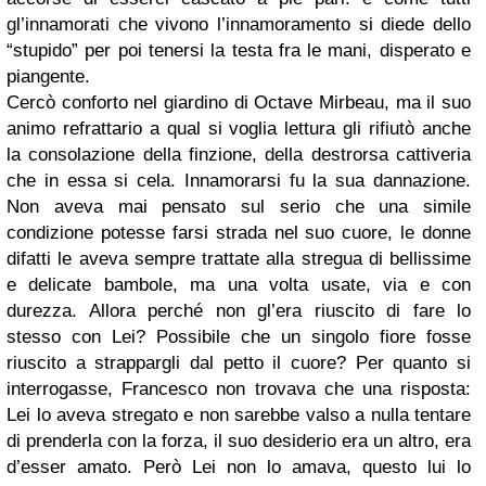
gl’innamorati che vivono l’innamoramento si diede dello
“stupido” per poi tenersi la testa fra le mani, disperato e
piangente.
Cercò conforto nel giardino di Octave Mirbeau, ma il suo
animo refrattario a qual si voglia lettura gli rifiutò anche
la consolazione della finzione, della destrorsa cattiveria
che in essa si cela. Innamorarsi fu la sua dannazione.
Non aveva mai pensato sul serio che una simile
condizione potesse farsi strada nel suo cuore, le donne
difatti le aveva sempre trattate alla stregua di bellissime
e delicate bambole, ma una volta usate, via e con
durezza. Allora perché non gl’era riuscito di fare lo
stesso con Lei? Possibile che un singolo fiore fosse
riuscito a strappargli dal petto il cuore? Per quanto si
interrogasse, Francesco non trovava che una risposta:
Lei lo aveva stregato e non sarebbe valso a nulla tentare
di prenderla con la forza, il suo desiderio era un altro, era
d’esser amato. Però Lei non lo amava, questo lui lo