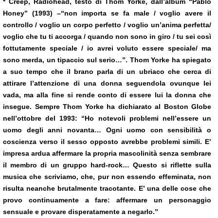
*
Creep, Radiohead, testo di Thom Yorke, dall’album “Pablo
Honey” (1993) –
“non importa se fa male / voglio avere il
controllo / voglio un corpo perfetto / voglio un’anima perfetta/
voglio che tu ti accorga / quando non sono in giro / tu sei così
fottutamente speciale / io avrei voluto essere speciale/ ma
sono merda, un tipaccio sul serio…”. Thom Yorke ha spiegato
a suo tempo che il brano parla di un ubriaco che cerca di
attirare l’attenzione di una donna seguendola ovunque lei
vada, ma alla fine si rende conto di essere lui la donna che
insegue. Sempre Thom Yorke ha dichiarato al
Boston
Globe
nell’ottobre del 1993: “Ho notevoli problemi nell’essere un
uomo degli anni novanta… Ogni uomo con sensibilità o
coscienza verso il sesso opposto avrebbe problemi simili. E’
impresa ardua affermare la propria mascolinità senza sembrare
il membro di un gruppo hard-rock… Questo si riflette sulla
musica che scriviamo, che, pur non essendo effeminata, non
risulta neanche brutalmente tracotante. E’ una delle cose che
provo continuamente a fare: affermare un personaggio
sensuale e provare disperatamente a negarlo.”