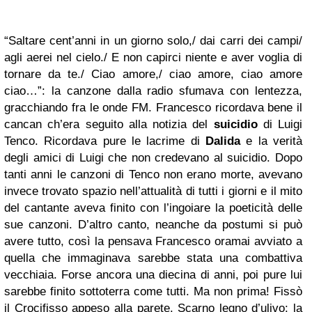
“Saltare cent’anni in un giorno solo,/ dai carri dei campi/
agli aerei nel cielo./ E non capirci niente e aver voglia di
tornare da te./ Ciao amore,/ ciao amore, ciao amore
ciao…”: la canzone dalla radio sfumava con lentezza,
gracchiando fra le onde FM. Francesco ricordava bene il
cancan ch’era seguito alla notizia del
suicidio
di Luigi
Tenco. Ricordava pure le lacrime di
Dalida
e la verità
degli amici di Luigi che non credevano al suicidio. Dopo
tanti anni le canzoni di Tenco non erano morte, avevano
invece trovato spazio nell’attualità di tutti i giorni e il mito
del cantante aveva finito con l’ingoiare la poeticità delle
sue canzoni. D’altro canto, neanche da postumi si può
avere tutto, così la pensava Francesco oramai avviato a
quella che immaginava sarebbe stata una combattiva
vecchiaia. Forse ancora una diecina di anni, poi pure lui
sarebbe finito sottoterra come tutti. Ma non prima! Fissò
il Crocifisso appeso alla parete. Scarno legno d’ulivo: la