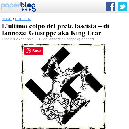
HOME
›
CULTURA
L’ultimo colpo del prete fascista – di
Iannozzi Giuseppe aka King Lear
Creato il 25 gennaio 2012 da
Iannozzigiuseppe
@iannozzi
Save