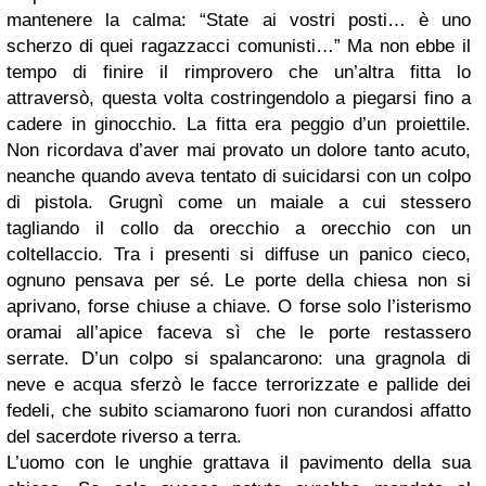
mantenere la calma: “State ai vostri posti… è uno
scherzo di quei ragazzacci comunisti…” Ma non ebbe il
tempo di finire il rimprovero che un’altra fitta lo
attraversò, questa volta costringendolo a piegarsi fino a
cadere in ginocchio. La fitta era peggio d’un proiettile.
Non ricordava d’aver mai provato un dolore tanto acuto,
neanche quando aveva tentato di suicidarsi con un colpo
di pistola. Grugnì come un maiale a cui stessero
tagliando il collo da orecchio a orecchio con un
coltellaccio. Tra i presenti si diffuse un panico cieco,
ognuno pensava per sé. Le porte della chiesa non si
aprivano, forse chiuse a chiave. O forse solo l’isterismo
oramai all’apice faceva sì che le porte restassero
serrate. D’un colpo si spalancarono: una gragnola di
neve e acqua sferzò le facce terrorizzate e pallide dei
fedeli, che subito sciamarono fuori non curandosi affatto
del sacerdote riverso a terra.
L’uomo con le unghie grattava il pavimento della sua