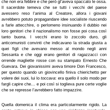
che non era febbre e che però gl’aveva spaccato le ossa.
Il sacerdote temeva che se tutti i vecchi del paese
avessero reso l’anima al Creatore, allora i giovani
avrebbero potuto propagandare idee socialiste riuscendo
a farle attecchire, o perlomeno insinuando il dubbio nei
loro genitori che il nazionalismo non fosse poi cosa così
tanto buona. I vecchi erano lo zoccolo duro, gli
anticomunisti convinti che indicavano la strada giusta a
quei figli che avevano messo al mondo negli anni
Sessanta e che oggi erano genitori di ragazzacci con
orrende magliette rosse con su stampato Ernesto Che
Guevara. Dei giovanissimi aveva timore Don Francesco,
per questo quando un giovincello finiva chierichetto per
volere dei suoi, lui lo
toccava
: era quello il solo modo per
fargli capire che… e poi così si toglieva pure certe voglie
che se represse l’avrebbero fatto impazzire.
Quella domenica il clima era particolarmente rigido. La