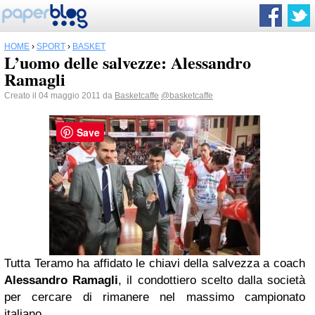
HOME
›
SPORT
›
BASKET
L’uomo delle salvezze: Alessandro
Ramagli
Creato il 04 maggio 2011 da
Basketcaffe
@basketcaffe
Save
Tutta Teramo ha affidato le chiavi della salvezza a coach
Alessandro Ramagli
, il condottiero scelto dalla società
per cercare di rimanere nel massimo campionato
italiano.