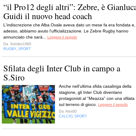
“il Pro12 degli altri”: Zebre, è Gianluc
Guidi il nuovo head coach
L'indiscrezione che Alba Ovale aveva dato un mese fa era fondata e,
adesso, abbiamo avuto l'ufficializzazione. Le Zebre Rugby hanno
annunciato che sarà...
Leggere il seguito
Da
Soloteo1980
RUGBY
SPORT
,
Sfilata degli Inter Club in campo a
S.Siro
Anche nell’ultima sfida casalinga della
stagione, gli Inter Club diventano
protagonisti al “Meazza” con una sfilata
sul terreno di gioco.
Leggere il seguito
Da
Alex80
CALCIO
SPORT
,