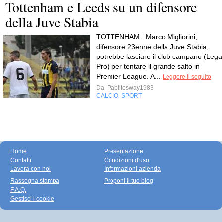
Tottenham e Leeds su un difensore
della Juve Stabia
TOTTENHAM . Marco Migliorini,
difensore 23enne della Juve Stabia,
potrebbe lasciare il club campano (Lega
Pro) per tentare il grande salto in
Premier League. A...
Leggere il seguito
Da
Pablitosway1983
CALCIO
SPORT
,
Home
Presentazione
Contatti
Condizioni d'uso
Lavora con noi
Informazioni azienda
Rassegna stampa
Proponi il tuo blog
F.A.Q.
Gestisci i cookie