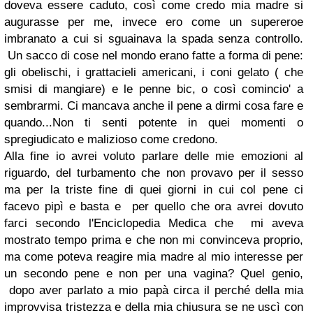
doveva essere caduto, così come credo mia madre si
augurasse per me, invece ero come un supereroe
imbranato a cui si sguainava la spada senza controllo.
Un sacco di cose nel mondo erano fatte a forma di pene:
gli obelischi, i grattacieli americani, i coni gelato ( che
smisi di mangiare) e le penne bic, o così comincio' a
sembrarmi.
Ci mancava anche il pene a dirmi cosa fare e
quando...
Non ti senti potente in quei momenti o
spregiudicato e malizioso come credono.
Alla fine io avrei voluto parlare delle mie emozioni al
riguardo, del turbamento che non provavo per il sesso
ma per la triste fine di quei giorni in cui col pene ci
facevo pipì e basta e per quello che ora avrei dovuto
farci secondo l'Enciclopedia Medica che mi aveva
mostrato tempo prima e che non mi convinceva proprio,
ma come poteva reagire mia madre al mio interesse per
un secondo pene e non per una vagina?
Quel genio,
dopo aver parlato a mio papà circa il perché della mia
improvvisa tristezza e della mia chiusura se ne uscì con