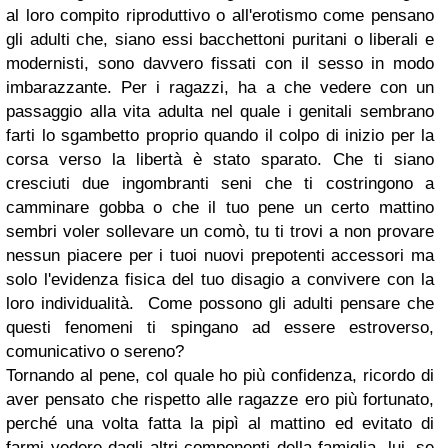
al loro compito riproduttivo o all'erotismo come pensano
gli adulti che, siano essi bacchettoni puritani o liberali e
modernisti, sono davvero fissati con il sesso in modo
imbarazzante. Per i ragazzi, ha a che vedere con un
passaggio alla vita adulta nel quale i genitali sembrano
farti lo sgambetto proprio quando il colpo di inizio per la
corsa verso la libertà è stato sparato. Che ti siano
cresciuti due ingombranti seni che ti costringono a
camminare gobba o che il tuo pene un certo mattino
sembri voler sollevare un comò, tu ti trovi a non provare
nessun piacere per i tuoi nuovi prepotenti accessori ma
solo l'evidenza fisica del tuo disagio a convivere con la
loro individualità. Come possono gli adulti pensare che
questi fenomeni ti spingano ad essere estroverso,
comunicativo o sereno?
Tornando al pene, col quale ho più confidenza, ricordo di
aver pensato che rispetto alle ragazze ero più fortunato,
perché una volta fatta la pipì al mattino ed evitato di
farmi vedere dagli altri componenti della famiglia, lui, se