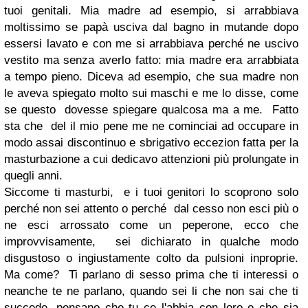
tuoi genitali. Mia madre ad esempio, si arrabbiava
moltissimo se papà usciva dal bagno in mutande dopo
essersi lavato e con me si arrabbiava perché ne uscivo
vestito ma senza averlo fatto: mia madre era arrabbiata
a tempo pieno. Diceva ad esempio, che sua madre non
le aveva spiegato molto sui maschi e me lo disse, come
se questo dovesse spiegare qualcosa ma a me.
Fatto
sta che del il mio pene me ne cominciai ad occupare in
modo assai discontinuo e sbrigativo eccezion fatta per la
masturbazione a cui dedicavo attenzioni più prolungate in
quegli anni.
Siccome ti masturbi, e i tuoi genitori lo scoprono solo
perché non sei attento o perché dal cesso non esci più o
ne esci arrossato come un peperone, ecco che
improvvisamente, sei dichiarato in qualche modo
disgustoso o ingiustamente colto da pulsioni inproprie.
Ma come? Ti parlano di sesso prima che ti interessi o
neanche te ne parlano, quando sei li che non sai che ti
succede, pensano che tu ce l'abbia con loro o che sia