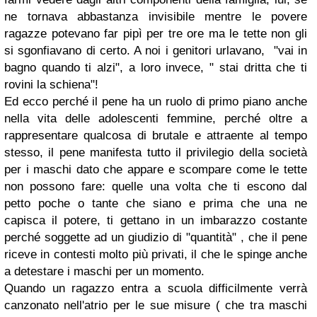
ne tornava abbastanza invisibile mentre le povere
ragazze potevano far pipì per tre ore ma le tette non gli
si sgonfiavano di certo. A noi i genitori urlavano, "vai in
bagno quando ti alzi", a loro invece, " stai dritta che ti
rovini la schiena"!
Ed ecco perché il pene ha un ruolo di primo piano anche
nella vita delle adolescenti femmine, perché oltre a
rappresentare qualcosa di brutale e attraente al tempo
stesso, il pene manifesta tutto il privilegio della società
per i maschi dato che appare e scompare come le tette
non possono fare: quelle una volta che ti escono dal
petto poche o tante che siano e prima che una ne
capisca il potere, ti gettano in un imbarazzo costante
perché soggette ad un giudizio di "quantità" , che il pene
riceve in contesti molto più privati, il che le spinge anche
a detestare i maschi per un momento.
Quando un ragazzo entra a scuola difficilmente verrà
canzonato nell'atrio per le sue misure ( che tra maschi