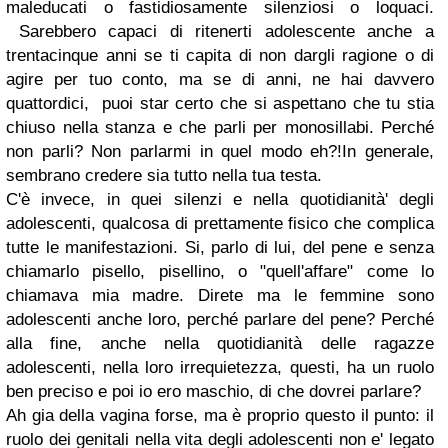
maleducati o fastidiosamente silenziosi o loquaci.
Sarebbero capaci di ritenerti adolescente anche a
trentacinque anni se ti capita di non dargli ragione o di
agire per tuo conto, ma se di anni, ne hai davvero
quattordici, puoi star certo che si aspettano che tu stia
chiuso nella stanza e che parli per monosillabi. Perché
non parli? Non parlarmi in quel modo eh?!
In generale,
sembrano credere sia tutto nella tua testa.
C'è invece, in quei silenzi e nella quotidianità' degli
adolescenti, qualcosa di prettamente fisico che complica
tutte le manifestazioni. Si, parlo di lui, del pene e senza
chiamarlo pisello, pisellino, o "quell'affare" come lo
chiamava mia madre. Direte ma le femmine sono
adolescenti anche loro, perché parlare del pene? Perché
alla fine, anche nella quotidianità delle ragazze
adolescenti, nella loro irrequietezza, questi, ha un ruolo
ben preciso e poi io ero maschio, di che dovrei parlare?
Ah gia della vagina forse, ma è proprio questo il punto: il
ruolo dei genitali nella vita degli adolescenti non e' legato