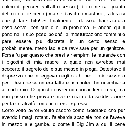
colmo di pensieri sull'altro sesso ( di cui ne sai quanto
del tuo e cioè niente) ma se diavolo ti masturbi, allora si
che gli fai schifo! Se finalmente e da solo, hai capito a
cosa serve, beh quello e' un problema.
E anche qui il
pene ha il suo peso poiché la masturbazione femminile
pare essere più discreta in un certo senso e
probabilmente, meno facile da ravvisare per un genitore.
Forse fu per questo che presi a riempirmi le mutande con
i bigodini di mia madre la quale non avrebbe mai
scoperto il segreto delle sue messe in piega. Detestavo il
disprezzo che le leggevo negli occhi per il mio sesso o
per l'idea che se ne era fatta e non potei che ricambiarla
a modo mio. Di questo dovrei non andar fiero lo so, ma
non posso che provare invece una certa soddisfazione
per la creatività con cui mi ero espresso.
Certe volte avrei voluto essere come Goldrake che pur
avendo i magli rotanti, l'alabarda spaziale non ce l'aveva
in mezzo alle gambe, o come il Big Jim a cui il pene