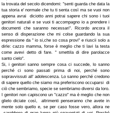
la trovata del secolo dicendomi: "senti guarda che data la
tua storia e' normale che tu ti senta così ma se vuoi non
appena avrai diciotto anni potrai sapere chi sono i tuoi
genitori naturali e se vuoi ti accompagno io a prendere i
documenti che saranno necessari". Ricordo ancora il
senso di disperazione che mi colse guardando la sua
espressione da " io si,che so cosa provi" e riuscii solo a
dirle: cazzo mamma, forse è meglio che ti lavi la testa
come avevi detto di fare. " smettila di dire parolacce
santo cielo".
Si, i genitori sanno sempre cosa ci succede, lo sanno
perché ci sono passati prima di noi, perché sono
sopravvissuti all' adolescenza. Lo sanno perché credono
di sapere quello che siamo ma preferiscono occuparsi di
ciò che sembriamo, specie se sembriamo diversi da loro.
I genitori non capiscono un "cazzo" ma è meglio che non
glielo diciate così, altrimenti penseranno che avete in
mente solo quello e, se per caso fosse vero, allora ne
sarebbero di gran lunga più spaventati di voi.
Perché