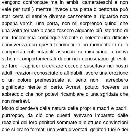
vengono confrontate ma in ambiti camerateschi e non
vale per tutti ) mentre invece una piatta o pettoruta può
star certa di sentire diverse canzonette al riguardo non
appena varchi una porta, non mi sorprendo quindi che
una volta tornate a casa fossero alquanto più isteriche di
noi. Incomincia comunque volente o nolente una difficile
convivenza con questi fenomeni in un momento in cui i
comportamenti infantili assodati si mischiano a nuovi
schemi comportamentali di cui non conosciamo gli esiti:
se fare i capricci o cercare coccole suscitava nei nostri
adulti reazioni conosciute e affidabili, avere una erezione
o un dolore premestruale al seno non avrebbero
significato niente di certo. Avresti potuto ricevere un
abbraccio che non potevi ricambiare o una sgridata che
non meritavi.
Molto dipendeva dalla natura delle proprie madri e padri,
purtroppo, da ciò che questi avevano imparato dalle
reazioni dei loro genitori sommate alle ottuse convinzioni
che si erano formati una volta diventati genitori tuoi e dei