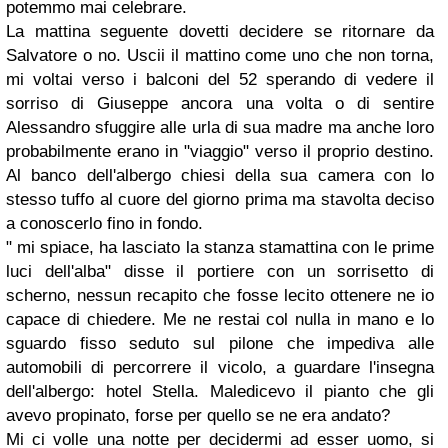
potemmo mai celebrare.
La mattina seguente dovetti decidere se ritornare da
Salvatore o no. Uscii il mattino come uno che non torna,
mi voltai verso i balconi del 52 sperando di vedere il
sorriso di Giuseppe ancora una volta o di sentire
Alessandro sfuggire alle urla di sua madre ma anche loro
probabilmente erano in "viaggio" verso il proprio destino.
Al banco dell'albergo chiesi della sua camera con lo
stesso tuffo al cuore del giorno prima ma stavolta deciso
a conoscerlo fino in fondo.
" mi spiace, ha lasciato la stanza stamattina con le prime
luci dell'alba" disse il portiere con un sorrisetto di
scherno, nessun recapito che fosse lecito ottenere ne io
capace di chiedere. Me ne restai col nulla in mano e lo
sguardo fisso seduto sul pilone che impediva alle
automobili di percorrere il vicolo, a guardare l'insegna
dell'albergo: hotel Stella. Maledicevo il pianto che gli
avevo propinato, forse per quello se ne era andato?
Mi ci volle una notte per decidermi ad esser uomo, si