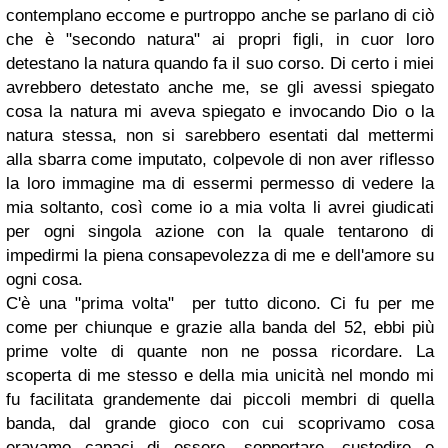
contemplano eccome e purtroppo anche se parlano di ciò
che è "secondo natura" ai propri figli, in cuor loro
detestano la natura quando fa il suo corso. Di certo i miei
avrebbero detestato anche me, se gli avessi spiegato
cosa la natura mi aveva spiegato e invocando Dio o la
natura stessa, non si sarebbero esentati dal mettermi
alla sbarra come imputato, colpevole di non aver riflesso
la loro immagine ma di essermi permesso di vedere la
mia soltanto, così come io a mia volta li avrei giudicati
per ogni singola azione con la quale tentarono di
impedirmi la piena consapevolezza di me e dell'amore su
ogni cosa.
C'è una "prima volta" per tutto dicono. Ci fu per me
come per chiunque e grazie alla banda del 52, ebbi più
prime volte di quante non ne possa ricordare. La
scoperta di me stesso e della mia unicità nel mondo mi
fu facilitata grandemente dai piccoli membri di quella
banda, dal grande gioco con cui scoprivamo cosa
eravamo capaci di essere, sopportare, custodire e