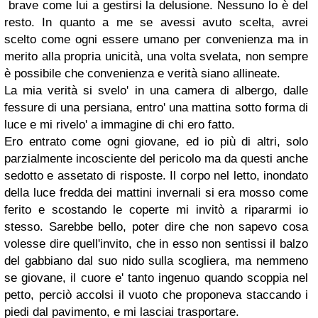
brave come lui a gestirsi la delusione. Nessuno lo è del
resto. In quanto a me se avessi avuto scelta, avrei
scelto come ogni essere umano per convenienza ma in
merito alla propria unicità, una volta svelata, non sempre
è possibile che convenienza e verità siano allineate.
La mia verità si svelo' in una camera di albergo, dalle
fessure di una persiana, entro' una mattina sotto forma di
luce e mi rivelo' a immagine di chi ero fatto.
Ero entrato come ogni giovane, ed io più di altri, solo
parzialmente incosciente del pericolo ma da questi anche
sedotto e assetato di risposte. Il corpo nel letto, inondato
della luce fredda dei mattini invernali si era mosso come
ferito e scostando le coperte mi invitò a ripararmi io
stesso. Sarebbe bello, poter dire che non sapevo cosa
volesse dire quell'invito, che in esso non sentissi il balzo
del gabbiano dal suo nido sulla scogliera, ma nemmeno
se giovane, il cuore e' tanto ingenuo quando scoppia nel
petto, perciò accolsi il vuoto che proponeva staccando i
piedi dal pavimento, e mi lasciai trasportare.