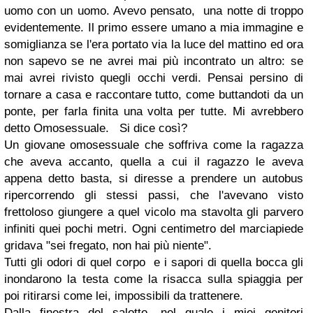
uomo con un uomo. Avevo pensato, una notte di troppo
evidentemente. Il primo essere umano a mia immagine e
somiglianza se l'era portato via la luce del mattino ed ora
non sapevo se ne avrei mai più incontrato un altro: se
mai avrei rivisto quegli occhi verdi. Pensai persino di
tornare a casa e raccontare tutto, come buttandoti da un
ponte, per farla finita una volta per tutte. Mi avrebbero
detto Omosessuale. Si dice così?
Un giovane omosessuale che soffriva come la ragazza
che aveva accanto, quella a cui il ragazzo le aveva
appena detto basta, si diresse a prendere un autobus
ripercorrendo gli stessi passi, che l'avevano visto
frettoloso giungere a quel vicolo ma stavolta gli parvero
infiniti quei pochi metri. Ogni centimetro del marciapiede
gridava "sei fregato, non hai più niente".
Tutti gli odori di quel corpo e i sapori di quella bocca gli
inondarono la testa come la risacca sulla spiaggia per
poi ritirarsi come lei, impossibili da trattenere.
Dalla finestra del salotto, nel quale i miei genitori