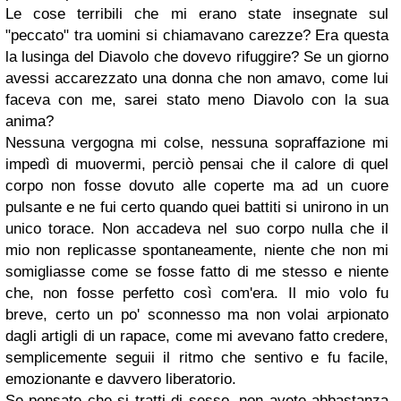
Le cose terribili che mi erano state insegnate sul
"peccato" tra uomini si chiamavano carezze? Era questa
la lusinga del Diavolo che dovevo rifuggire? Se un giorno
avessi accarezzato una donna che non amavo, come lui
faceva con me, sarei stato meno Diavolo con la sua
anima?
Nessuna vergogna mi colse, nessuna sopraffazione mi
impedì di muovermi, perciò pensai che il calore di quel
corpo non fosse dovuto alle coperte ma ad un cuore
pulsante e ne fui certo quando quei battiti si unirono in un
unico torace. Non accadeva nel suo corpo nulla che il
mio non replicasse spontaneamente, niente che non mi
somigliasse come se fosse fatto di me stesso e niente
che, non fosse perfetto così com'era. Il mio volo fu
breve, certo un po' sconnesso ma non volai arpionato
dagli artigli di un rapace, come mi avevano fatto credere,
semplicemente seguii il ritmo che sentivo e fu facile,
emozionante e davvero liberatorio.
Se pensate che si tratti di sesso, non avete abbastanza