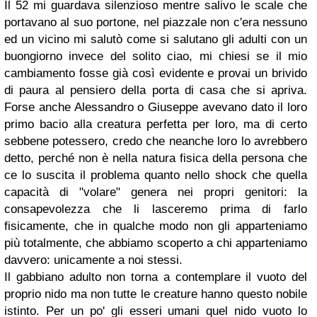
Il 52 mi guardava silenzioso mentre salivo le scale che
portavano al suo portone, nel piazzale non c'era nessuno
ed un vicino mi salutò come si salutano gli adulti con un
buongiorno invece del solito ciao, mi chiesi se il mio
cambiamento fosse già così evidente e provai un brivido
di paura al pensiero della porta di casa che si apriva.
Forse anche Alessandro o Giuseppe avevano dato il loro
primo bacio alla creatura perfetta per loro, ma di certo
sebbene potessero, credo che neanche loro lo avrebbero
detto, perché non è nella natura fisica della persona che
ce lo suscita il problema quanto nello shock che quella
capacità di "volare" genera nei propri genitori: la
consapevolezza che li lasceremo prima di farlo
fisicamente, che in qualche modo non gli apparteniamo
più totalmente, che abbiamo scoperto a chi apparteniamo
davvero: unicamente a noi stessi.
Il gabbiano adulto non torna a contemplare il vuoto del
proprio nido ma non tutte le creature hanno questo nobile
istinto. Per un po' gli esseri umani quel nido vuoto lo