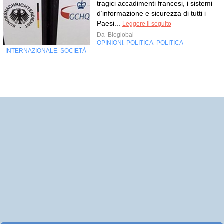
tragici accadimenti francesi, i sistemi
d’informazione e sicurezza di tutti i
Paesi...
Leggere il seguito
Da
Bloglobal
OPINIONI
POLITICA
POLITICA
,
,
INTERNAZIONALE
SOCIETÀ
,