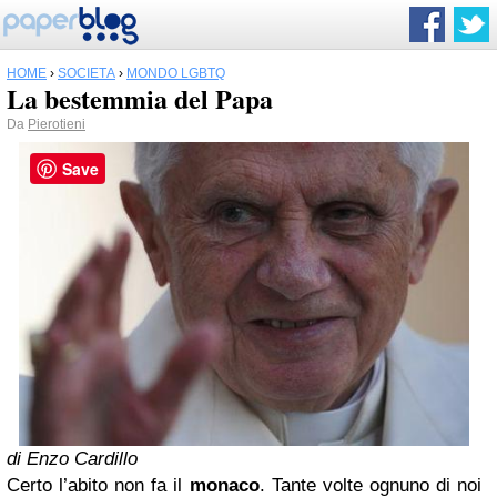
HOME
›
SOCIETÀ
›
MONDO LGBTQ
La bestemmia del Papa
Da
Pierotieni
Save
di Enzo Cardillo
Certo l’abito non fa il
monaco
. Tante volte ognuno di noi