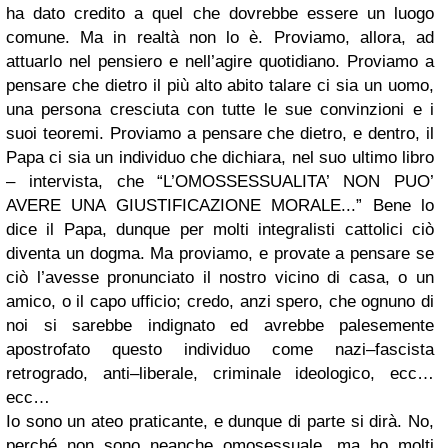
ha dato credito a quel che dovrebbe essere un luogo
comune. Ma in realtà non lo è. Proviamo, allora, ad
attuarlo nel pensiero e nell’agire quotidiano. Proviamo a
pensare che dietro il più alto abito talare ci sia un uomo,
una persona cresciuta con tutte le sue convinzioni e i
suoi teoremi. Proviamo a pensare che dietro, e dentro, il
Papa ci sia un individuo che dichiara, nel suo ultimo libro
– intervista, che “L’OMOSSESSUALITA’ NON PUO’
AVERE UNA GIUSTIFICAZIONE MORALE...” Bene lo
dice il Papa, dunque per molti integralisti cattolici ciò
diventa un dogma. Ma proviamo, e provate a pensare se
ciò l’avesse pronunciato il nostro vicino di casa, o un
amico, o il capo ufficio; credo, anzi spero, che ognuno di
noi si sarebbe indignato ed avrebbe palesemente
apostrofato questo individuo come nazi–fascista
retrogrado, anti–liberale, criminale ideologico, ecc…
ecc…
Io sono un ateo praticante, e dunque di parte si dirà. No,
perché non sono neanche omosessuale, ma ho molti