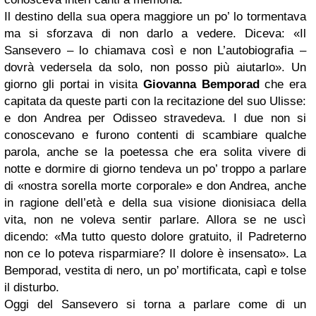
Il destino della sua opera maggiore un po’ lo tormentava
ma si sforzava di non darlo a vedere. Diceva: «Il
Sansevero – lo chiamava così e non L’autobiografia –
dovrà vedersela da solo, non posso più aiutarlo». Un
giorno gli portai in visita
Giovanna Bemporad
che era
capitata da queste parti con la recitazione del suo Ulisse:
e don Andrea per Odisseo stravedeva. I due non si
conoscevano e furono contenti di scambiare qualche
parola, anche se la poetessa che era solita vivere di
notte e dormire di giorno tendeva un po’ troppo a parlare
di «nostra sorella morte corporale» e don Andrea, anche
in ragione dell’età e della sua visione dionisiaca della
vita, non ne voleva sentir parlare. Allora se ne uscì
dicendo: «Ma tutto questo dolore gratuito, il Padreterno
non ce lo poteva risparmiare? Il dolore è insensato». La
Bemporad, vestita di nero, un po’ mortificata, capì e tolse
il disturbo.
Oggi del Sansevero si torna a parlare come di un