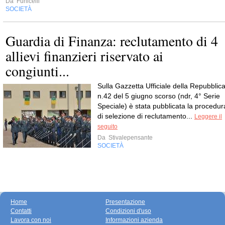
Da
Funicelli
SOCIETÀ
Guardia di Finanza: reclutamento di 4
allievi finanzieri riservato ai
congiunti...
Sulla Gazzetta Ufficiale della Repubblic
n.42 del 5 giugno scorso (ndr, 4° Serie
Speciale) è stata pubblicata la procedur
di selezione di reclutamento...
Leggere il
seguito
Da
Stivalepensante
SOCIETÀ
Home
Presentazione
Contatti
Condizioni d'uso
Lavora con noi
Informazioni azienda