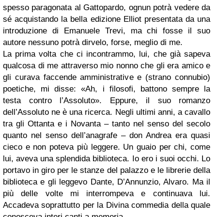
spesso paragonata al Gattopardo, ognun potrà vedere da
sé acquistando la bella edizione Elliot presentata da una
introduzione di Emanuele Trevi, ma chi fosse il suo
autore nessuno potrà dirvelo, forse, meglio di me.
La prima volta che ci incontrammo, lui, che già sapeva
qualcosa di me attraverso mio nonno che gli era amico e
gli curava faccende amministrative e (strano connubio)
poetiche, mi disse: «Ah, i filosofi, battono sempre la
testa contro l’Assoluto». Eppure, il suo romanzo
dell’Assoluto ne è una ricerca. Negli ultimi anni, a cavallo
tra gli Ottanta e i Novanta – tanto nel senso del secolo
quanto nel senso dell’anagrafe – don Andrea era quasi
cieco e non poteva più leggere. Un guaio per chi, come
lui, aveva una splendida biblioteca. Io ero i suoi occhi. Lo
portavo in giro per le stanze del palazzo e le librerie della
biblioteca e gli leggevo Dante, D’Annunzio, Alvaro. Ma il
più delle volte mi interrompeva e continuava lui.
Accadeva soprattutto per la Divina commedia della quale
conosceva interi canti a memoria.