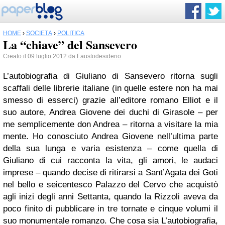
HOME
›
SOCIETÀ
›
POLITICA
La “chiave” del Sansevero
Creato il 09 luglio 2012 da
Faustodesiderio
L’autobiografia di Giuliano di Sansevero ritorna sugli
scaffali delle librerie italiane (in quelle estere non ha mai
smesso di esserci) grazie all’editore romano Elliot e il
suo autore, Andrea Giovene dei duchi di Girasole – per
me semplicemente don Andrea – ritorna a visitare la mia
mente. Ho conosciuto Andrea Giovene nell’ultima parte
della sua lunga e varia esistenza – come quella di
Giuliano di cui racconta la vita, gli amori, le audaci
imprese – quando decise di ritirarsi a Sant’Agata dei Goti
nel bello e seicentesco Palazzo del Cervo che acquistò
agli inizi degli anni Settanta, quando la Rizzoli aveva da
poco finito di pubblicare in tre tornate e cinque volumi il
suo monumentale romanzo. Che cosa sia L’autobiografia,