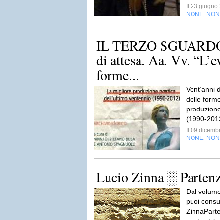
Il 23 giugn
NONE
NON
,
IL TERZO SGUARDO n
di attesa. Aa. Vv. “L’e
forme...
Vent’anni d
delle forme
produzione
(1990-201
Il 09 dicem
NONE
NON
,
Lucio Zinna ░ Partenze
Dal volume 
puoi consu
ZinnaParte