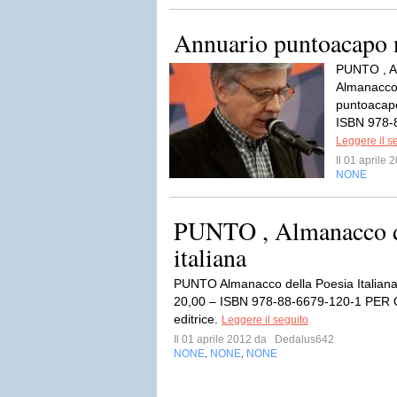
Annuario puntoacapo 
PUNTO , Al
Almanacco 
puntoacapo
ISBN 978-
Leggere il s
Il 01 aprile
NONE
PUNTO , Almanacco d
italiana
PUNTO Almanacco della Poesia Italiana
20,00 – ISBN 978-88-6679-120-1 PER 
editrice.
Leggere il seguito
Il 01 aprile 2012 da
Dedalus642
NONE
NONE
NONE
,
,