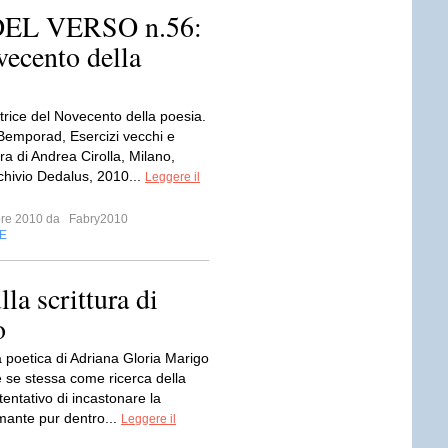
EL VERSO n.56:
vecento della
trice del Novecento della poesia.
emporad, Esercizi vecchi e
ra di Andrea Cirolla, Milano,
rchivio Dedalus, 2010...
Leggere il
bre 2010 da
Fabry2010
E
la scrittura di
o
a poetica di Adriana Gloria Marigo
 se stessa come ricerca della
tentativo di incastonare la
mante pur dentro...
Leggere il