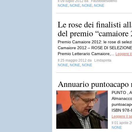
Il 09 luglio 2012 da
Faustodesiderio
NONE
NONE
NONE
NONE
,
,
,
Le rose dei finalisti a
del premio “camaiore
Premio Camaiore 2012: le rose di selez
Camaiore 2012 – ROSE DI SELEZIONE L
Premio Letterario Camaiore,...
Leggere il
Il 25 maggio 2012 da
Lindapinta
NONE
NONE
NONE
,
,
Annuario puntoacapo 
PUNTO , Al
Almanacco 
puntoacapo
ISBN 978-
Leggere il s
Il 01 aprile
NONE