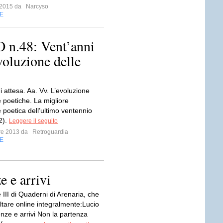
o 2015 da
Narcyso
E
.48: Vent’anni
voluzione delle
i attesa. Aa. Vv. L’evoluzione
 poetiche. La migliore
 poetica dell’ultimo ventennio
2).
Leggere il seguito
bre 2013 da
Retroguardia
E
 e arrivi
III di Quaderni di Arenaria, che
ltare online integralmente:Lucio
nze e arrivi Non la partenza