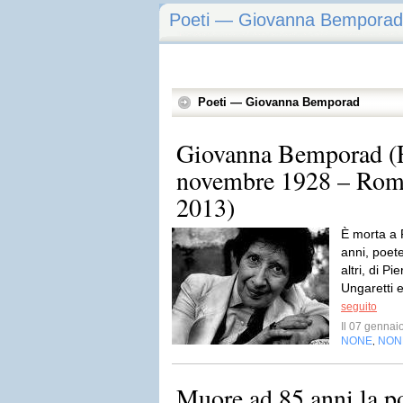
Poeti — Giovanna Bemporad
Poeti — Giovanna Bemporad
Giovanna Bemporad (F
novembre 1928 – Rom
2013)
È morta a
anni, poete
altri, di P
Ungaretti 
seguito
Il 07 genna
NONE
NON
,
Muore ad 85 anni la p