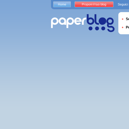
Home
Proponi il tuo blog
Seguici
S
P