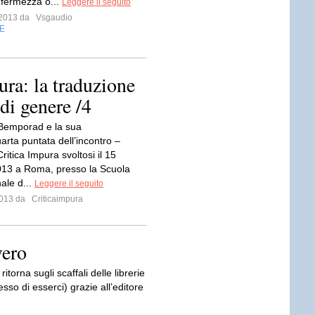
 fermezza o...
Leggere il seguito
o 2013 da
Vsgaudio
E
ura: la traduzione
 di genere /4
Bemporad e la sua
rta puntata dell’incontro –
Critica Impura svoltosi il 15
13 a Roma, presso la Scuola
ale d...
Leggere il seguito
 2013 da
Criticaimpura
vero
itorna sugli scaffali delle librerie
sso di esserci) grazie all’editore