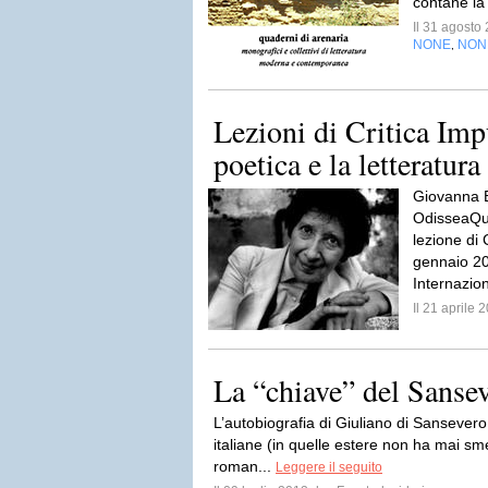
contané la
Il 31 agost
NONE
NON
,
Lezioni di Critica Imp
poetica e la letteratura
Giovanna 
OdisseaQua
lezione di 
gennaio 20
Internazion
Il 21 aprile
La “chiave” del Sanse
L’autobiografia di Giuliano di Sansevero r
italiane (in quelle estere non ha mai sme
roman...
Leggere il seguito