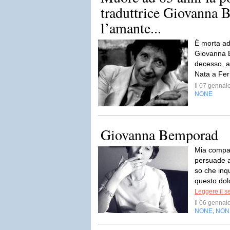
traduttrice Giovanna 
l’amante...
È morta ad
Giovanna B
decesso, a
Nata a Fer
Il 07 genna
NONE
Giovanna Bemporad
Mia compag
persuade a
so che inq
questo dol
Leggere il s
Il 06 genna
NONE
NON
,