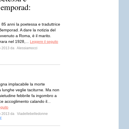
Bemporad:
 85 anni la poetessa e traduttrice
emporad. A dare la notizia del
vvenuto a Roma, è il marito.
rara nel 1928,...
Leggere il seguito
io 2013 da
Alessiamocci
na implacabile la morte
 lunghe veglie taciturne. Ma non
uietudine febbrile fa ingombro a
ce accoglimento calando il...
eguito
io 2013 da
Viadellebelledonne
E