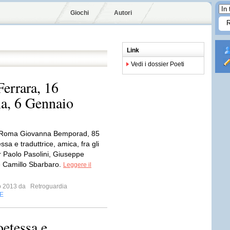
Giochi
Autori
Link
Vedi i dossier Poeti
errara, 16
a, 6 Gennaio
 Roma Giovanna Bemporad, 85
ssa e traduttrice, amica, fra gli
ier Paolo Pasolini, Giuseppe
e Camillo Sbarbaro.
Leggere il
io 2013 da
Retroguardia
E
oetessa e