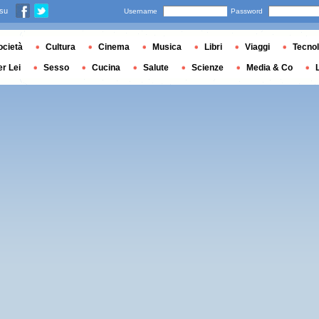
 su
Username
Password
ocietà
Cultura
Cinema
Musica
Libri
Viaggi
Tecnol
er Lei
Sesso
Cucina
Salute
Scienze
Media & Co