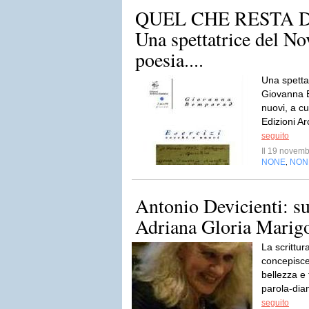
QUEL CHE RESTA D
Una spettatrice del No
poesia....
Una spetta
Giovanna B
nuovi, a cu
Edizioni A
seguito
Il 19 novem
NONE
NON
,
Antonio Devicienti: sul
Adriana Gloria Marig
La scrittur
concepisce
bellezza e 
parola-dia
seguito