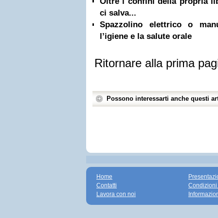
Oltre i confini della propria l
ci salva...
Spazzolino elettrico o ma
l’igiene e la salute orale
Ritornare alla prima pag
Possono interessarti anche questi art
Home
Presentazi
Contatti
Condizioni
Lavora con noi
Informazio