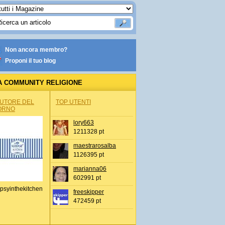
Non ancora membro?
Proponi il tuo blog
A COMMUNITY RELIGIONE
AUTORE DEL
TOP UTENTI
ORNO
lory663
1211328 pt
maestrarosalba
1126395 pt
marianna06
602991 pt
psyinthekitchen
freeskipper
472459 pt