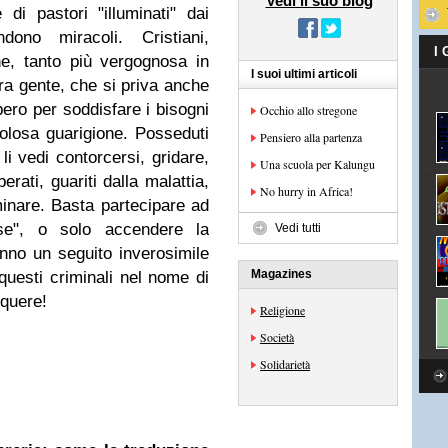
Vedi il suo blog
di pastori "illuminati" dai
dono miracoli. Cristiani,
I
ne, tanto più vergognosa in
I suoi ultimi articoli
ra gente, che si priva anche
bero per soddisfare i bisogni
Occhio allo stregone
olosa guarigione. Posseduti
Pensiero alla partenza
li vedi contorcersi, gridare,
Una scuola per Kalungu
berati, guariti dalla malattia,
No hurry in Africa!
nare. Basta partecipare ad
ose", o solo accendere la
Vedi tutti
anno un seguito inverosimile
Magazines
 questi criminali nel nome di
nquere!
Religione
Società
Solidarietà