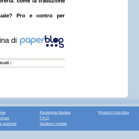
ibreria: come la traduzione
nuale? Pro e contro per
ina di
icoli :
one
Rassegna stampa
Proponi il tuo blog
 d'uso
F.A.Q.
ni azienda
Gestisci i cookie