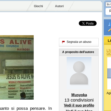
Giochi
Autori
L
Segnala un abuso
L'
A proposito dell'autore
GI
Agi
Musyoka
13
condivisioni
Vedi il suo profilo
uanto si possa pensare. In