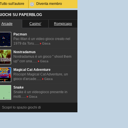
Tutto sull'autore
Diventa membro
 GIOCHI SU PAPERBLOG
Arcade
Casino'
Rompicapo
Pacman
Pac-Man é un video gioco creato nel
1979 da Toru......
Gioca
Nostradamus
Nostradamus è un gioco " shoot them
up" con una......
Gioca
Magical Cat Adventure
Riscopri Magical Cat Adventure, un
gioco d'arcade......
Gioca
Snake
Snake è un videogioco presente in
molti......
Gioca
Scopri lo spazio giochi di