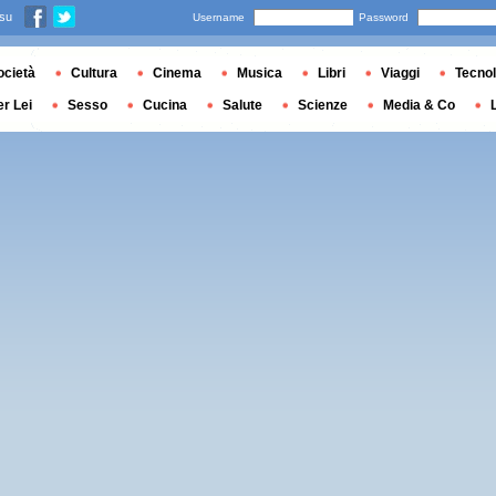
 su
Username
Password
ocietà
Cultura
Cinema
Musica
Libri
Viaggi
Tecnol
er Lei
Sesso
Cucina
Salute
Scienze
Media & Co