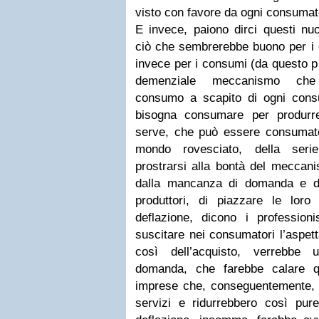
visto con favore da ogni consumat
E invece, paiono dirci questi nuo
ciò che sembrerebbe buono per i 
invece per i consumi (da questo pu
demenziale meccanismo che f
consumo a scapito di ogni cons
bisogna consumare per produrr
serve, che può essere consumato,
mondo rovesciato, della seri
prostrarsi alla bontà del mecca
dalla mancanza di domanda e dal
produttori, di piazzare le loro
deflazione, dicono i professioni
suscitare nei consumatori l’aspetta
così dell’acquisto, verrebbe u
domanda, che farebbe calare qu
imprese che, conseguentemente,
servizi e ridurrebbero così pure 