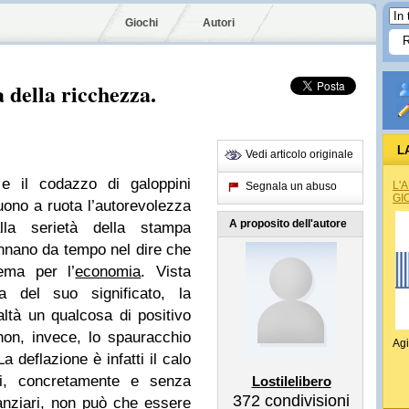
Giochi
Autori
a della ricchezza.
L
Vedi articolo originale
 e il codazzo di galoppini
L'
Segnala un abuso
GI
ono a ruota l’autorevolezza
A proposito dell'autore
lla serietà della stampa
annano da tempo nel dire che
ema per l’
economia
. Vista
za del suo significato, la
ltà un qualcosa di positivo
non, invece, lo spauracchio
Agi
 deflazione è infatti il calo
zi, concretamente e senza
Lostilelibero
372
condivisioni
anziari, non può che essere