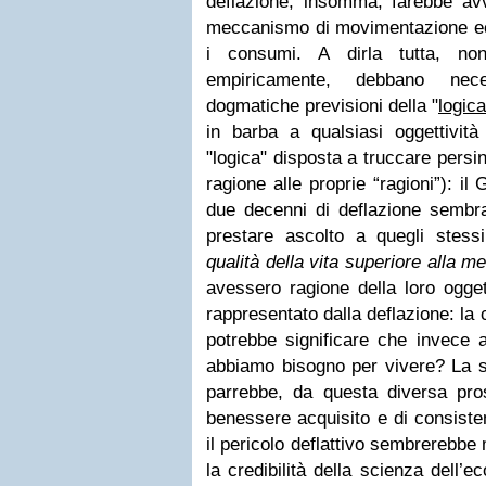
deflazione, insomma, farebbe avv
meccanismo di movimentazione ec
i consumi. A dirla tutta, n
empiricamente, debbano nece
dogmatiche previsioni della "
logica
in barba a qualsiasi oggettività 
"logica" disposta a truccare persin
ragione alle proprie “ragioni”): i
due decenni di deflazione sembr
prestare ascolto a quegli stess
qualità della vita superiore alla m
avessero ragione della loro ogget
rappresentato dalla deflazione: la
potrebbe significare che invece a
abbiamo bisogno per vivere? La 
parrebbe, da questa diversa pros
benessere acquisito e di consiste
il pericolo deflattivo sembrerebbe m
la credibilità della scienza dell’e