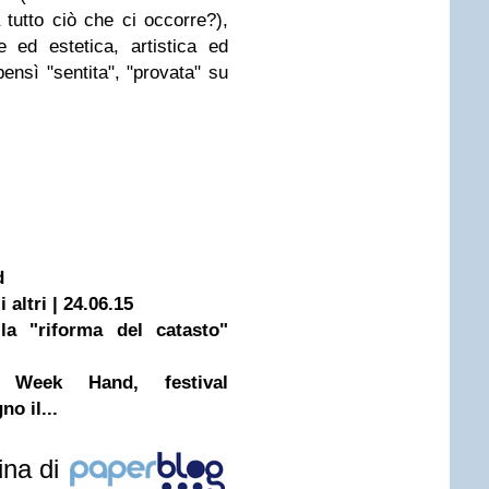
tutto ciò che ci occorre?),
e ed estetica, artistica ed
ensì "sentita", "provata" su
d
 altri | 24.06.15
la "riforma del catasto"
.
 Week Hand, festival
o il...
ina di