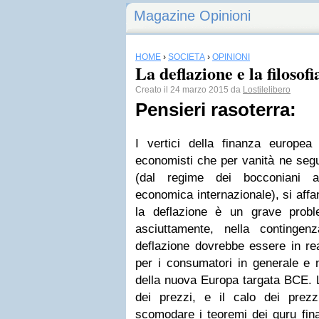
Magazine Opinioni
HOME
›
SOCIETÀ
›
OPINIONI
La deflazione e la filosofi
Creato il 24 marzo 2015 da
Lostilelibero
Pensieri rasoterra:
I vertici della finanza europea
economisti che per vanità ne segu
(dal regime dei bocconiani a
economica internazionale), si aff
la deflazione è un grave probl
asciuttamente, nella contingen
deflazione dovrebbe essere in rea
per i consumatori in generale e 
della nuova Europa targata BCE. La
dei prezzi, e il calo dei prez
scomodare i teoremi dei guru fin