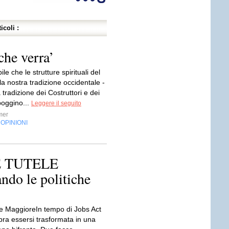
icoli :
che verra’
bile che le strutture spirituali del
a nostra tradizione occidentale -
a tradizione dei Costruttori e dei
poggino...
Leggere il seguito
mer
OPINIONI
,
E TUTELE
o le politiche
e MaggioreIn tempo di Jobs Act
mbra essersi trasformata in una