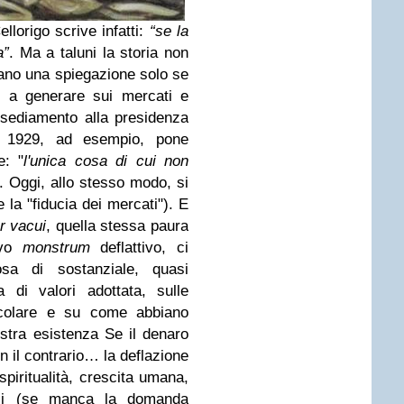
lorigo scrive infatti:
“se la
a”
. Ma a taluni la storia non
vano una spiegazione solo se
o a generare sui mercati e
insediamento alla presidenza
l 1929, ad esempio, pone
e: "
l'unica cosa di cui non
. Oggi, allo stesso modo, si
 la "fiducia dei mercati").
E
r vacui
, quella stessa paura
ovo
monstrum
deflattivo, ci
sa di sostanziale, quasi
a di valori adottata, sulle
incolare e su come abbiano
stra esistenza Se il denaro
 il contrario… la deflazione
spiritualità, crescita umana,
ali (se manca la domanda