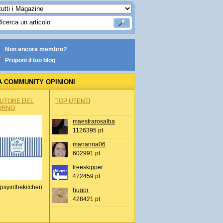
Non ancora membro?
Proponi il tuo blog
A COMMUNITY OPINIONI
AUTORE DEL
TOP UTENTI
ORNO
maestrarosalba
1126395 pt
marianna06
602991 pt
freeskipper
472459 pt
psyinthekitchen
hugor
428421 pt