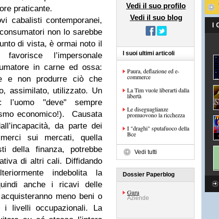
Vedi il suo profilo
ore praticante.
Vedi il suo blog
vi cabalisti contemporanei,
I
consumatori non lo sarebbe
nto di vista, è ormai noto il
I suoi ultimi articoli
avorisce l’impersonale
umatore in carne ed ossa:
Paura, deflazione ed e-
commerce
e e non produrre ciò che
 assimilato, utilizzato. Un
La Tim vuole liberarti dalla
libertà
e: l’uomo "deve" sempre
Le diseguaglianze
nismo economico!).
Causata
promuovono la ricchezza
l’incapacità, da parte dei
I "draghi" sputafuoco della
Bce
 merci sui mercati, quella
sti della finanza, potrebbe
Vedi tutti
tiva di altri cali. Diffidando
lteriormente indebolita la
Dossier Paperblog
indi anche i ricavi delle
Guru
 acquisteranno meno beni o
Aziende
i livelli occupazionali. La