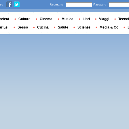
 su
Username
Password
ocietà
Cultura
Cinema
Musica
Libri
Viaggi
Tecnol
er Lei
Sesso
Cucina
Salute
Scienze
Media & Co