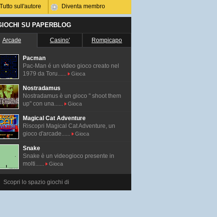
Tutto sull'autore
Diventa membro
 GIOCHI SU PAPERBLOG
Arcade
Casino'
Rompicapo
Pacman
Pac-Man é un video gioco creato nel
1979 da Toru......
Gioca
Nostradamus
Nostradamus è un gioco " shoot them
up" con una......
Gioca
Magical Cat Adventure
Riscopri Magical Cat Adventure, un
gioco d'arcade......
Gioca
Snake
Snake è un videogioco presente in
molti......
Gioca
Scopri lo spazio giochi di