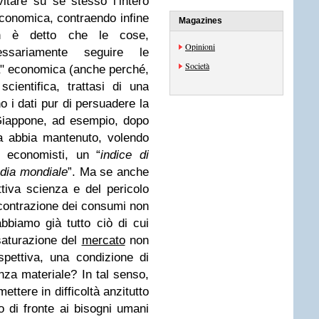
itare su sé stesso l’intero
onomica, contraendo infine
Magazines
on è detto che le cose,
Opinioni
ssariamente seguire le
Società
" economica (anche perché,
scientifica, trattasi di una
o i dati pur di persuadere la
l Giappone, ad esempio, dopo
a abbia mantenuto, volendo
i economisti, un “
indice di
edia mondiale
”. Ma se anche
tiva scienza e del pericolo
 contrazione dei consumi non
bbiamo già tutto ciò di cui
saturazione del
mercato
non
pettiva, una condizione di
nza materiale? In tal senso,
ettere in difficoltà anzitutto
co di fronte ai bisogni umani