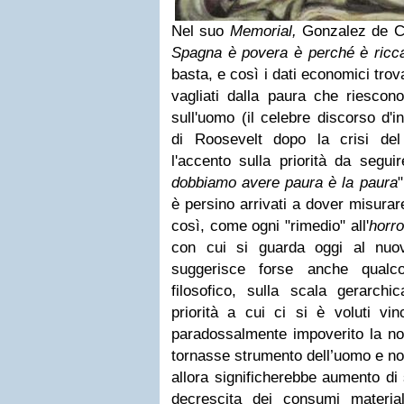
Nel suo
Memorial,
Gonzalez de Cel
Spagna è povera è perché è ricc
basta, e così i dati economici tro
vagliati dalla paura che riescon
sull'uomo (il celebre discorso d'
di Roosevelt dopo la crisi de
l'accento sulla priorità da seguir
dobbiamo avere paura è la paura
"
è persino arrivati a dover misurare
così, come ogni "rimedio" all'
horro
con cui si guarda oggi al nu
suggerisce forse anche
qualco
filosofico, sulla scala gerarchic
priorità a cui ci si è voluti v
paradossalmente impoverito la no
tornasse strumento dell’uomo e non
allora significherebbe aumento di 
decrescita dei consumi materi