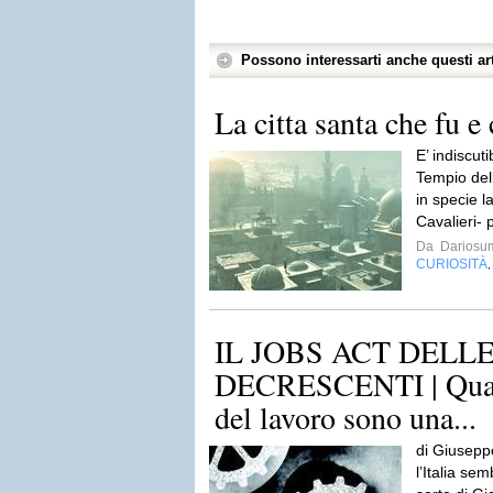
Possono interessarti anche questi art
La citta santa che fu e 
E’ indiscuti
Tempio dell
in specie l
Cavalieri- 
Da
Dariosu
CURIOSITÀ
IL JOBS ACT DELL
DECRESCENTI | Quand
del lavoro sono una...
di Giusepp
l’Italia se