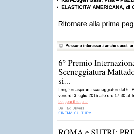
Karl-Eugen Gass, Pisa – Piazza
ELASTICITA’ AMERICANA, di
Ritornare alla prima pag
Possono interessarti anche questi art
6° Premio Internaziona
Sceneggiatura Mattado
si...
I migliori aspiranti sceneggiatori del 6°
venerdì 3 luglio 2015 alle ore 17.30 al Te
Leggere il seguito
Da
Taxi Drivers
CINEMA
CULTURA
,
ROMA e SUTRI: P