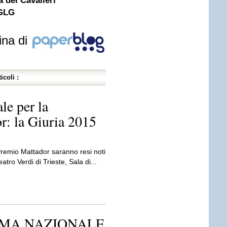
 dei Cavalieri
 GLG
ina di
icoli :
le per la
r: la Giuria 2015
 Premio Mattador saranno resi noti
atro Verdi di Trieste, Sala di...
RIMA NAZIONALE