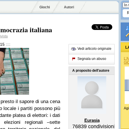
Giochi
Autori
emocrazia italiana
vista
015 ::::
L
Vedi articolo originale
L'
Segnala un abuso
GI
A proposito dell'autore
 presto il sapore di una cena
 locale i partiti possono più
Agi
nte platea di elettori: i dati
Eurasia
e elezioni regionali –sette
76839
condivisioni