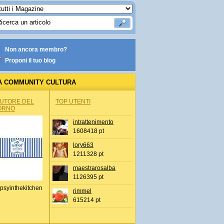
Non ancora membro?
Proponi il tuo blog
A COMMUNITY CULTURA
AUTORE DEL
TOP UTENTI
ORNO
intrattenimento
1608418 pt
lory663
1211328 pt
maestrarosalba
1126395 pt
psyinthekitchen
rimmel
615214 pt