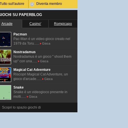
Tutto sull'autore
Diventa membro
 GIOCHI SU PAPERBLOG
Arcade
Casino'
Rompicapo
Pacman
Pac-Man é un video gioco creato nel
1979 da Toru......
Gioca
Nostradamus
Nostradamus è un gioco " shoot them
up" con una......
Gioca
Magical Cat Adventure
Riscopri Magical Cat Adventure, un
gioco d'arcade......
Gioca
Snake
Snake è un videogioco presente in
molti......
Gioca
Scopri lo spazio giochi di