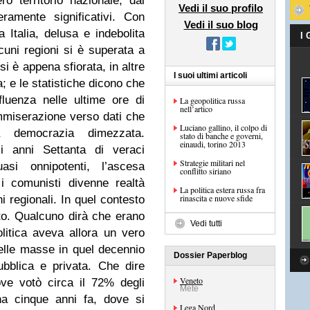
ro territorio nazionale, dal
Vedi il suo profilo
amente significativi. Con
Vedi il suo blog
 Italia, delusa e indebolita
I
lcuni regioni si è superata a
 si è appena sfiorata, in altre
I suoi ultimi articoli
 e le statistiche dicono che
fluenza nelle ultime ore di
La geopolitica russa
nell’artico
mmiserazione verso dati che
Luciano gallino, il colpo di
 democrazia dimezzata.
stato di banche e governi,
einaudi, torino 2013
li anni Settanta di veraci
Strategie militari nel
uasi onnipotenti, l’ascesa
conflitto siriano
i comunisti divenne realtà
La politica estera russa fra
rinascita e nuove sfide
i regionali. In quel contesto
itto. Qualcuno dirà che erano
Vedi tutti
olitica aveva allora un vero
delle masse in quel decennio
Dossier Paperblog
ubblica e privata. Che dire
Veneto
ove votò circa il 72% degli
Mete
na cinque anni fa, dove si
Lega Nord