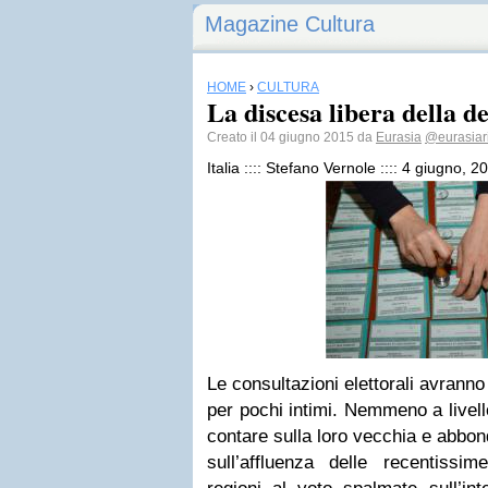
Magazine Cultura
HOME
›
CULTURA
La discesa libera della d
Creato il 04 giugno 2015 da
Eurasia
@eurasiari
Italia :::: Stefano Vernole :::: 4 giugno, 2
Le consultazioni elettorali avranno
per pochi intimi. Nemmeno a livello
contare sulla loro vecchia e abbonda
sull’affluenza delle recentissim