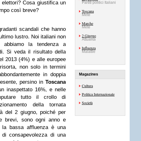
 elettori? Cosa giustifica un
Partiti politici Italiani
tempo così breve?
Toscana
Mete
Marche
Mete
gradanti scandali che hanno
2 Giugno
ultimo lustro. Noi italiani non
Attualità
 abbiamo la tendenza a
Influenza
di. Si veda il risultato della
Malattie
 del 2013 (4%) e alle europee
isorta, non solo in termini
 abbondantemente in doppia
Magazines
resente, persino in
Toscana
Cultura
un inaspettato 16%, e nelle
Politica Internazionale
tare tutto il crollo di
Società
sizionamento della tornata
ità del 2 giugno, poiché per
he brevi, sono ogni anno e
 la bassa affluenza è una
 di consapevolezza di una