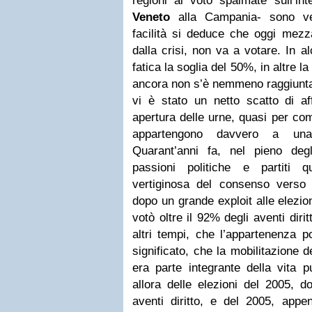
regioni al voto spalmate sull’inte
Veneto
alla Campania- sono ver
facilità si deduce che oggi mezza
dalla crisi, non va a votare. In a
fatica la soglia del 50%, in altre la
ancora non s’è nemmeno raggiunta;
vi è stato un netto scatto di af
apertura delle urne, quasi per co
appartengono davvero a una
Quarant’anni fa, nel pieno deg
passioni politiche e partiti q
vertiginosa del consenso verso 
dopo un grande exploit alle elezion
votò oltre il 92% degli aventi dir
altri tempi, che l’appartenenza p
significato, che la mobilitazione 
era parte integrante della vita p
allora delle elezioni del 2005, d
aventi diritto, e del 2005, appe