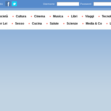
 su
Username
Password
ocietà
Cultura
Cinema
Musica
Libri
Viaggi
Tecnol
er Lei
Sesso
Cucina
Salute
Scienze
Media & Co