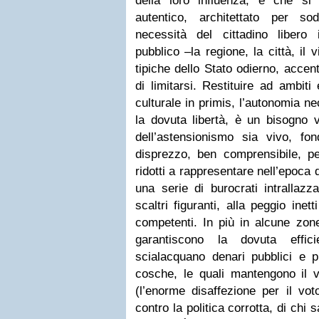
della loro influenza, e che si
autentico, architettato per so
necessità del cittadino libero
pubblico –la regione, la città, il 
tipiche dello Stato odierno, accen
di limitarsi. Restituire ad ambiti 
culturale in primis, l’autonomia n
la dovuta libertà, è un bisogno
dell’astensionismo sia vivo, f
disprezzo, ben comprensibile, pe
ridotti a rappresentare nell’epoca 
una serie di burocrati intrallazz
scaltri figuranti, alla peggio inett
competenti. In più in alcune zone
garantiscono la dovuta effic
scialacquano denari pubblici e p
cosche, le quali mantengono il v
(l’enorme disaffezione per il vo
contro la politica corrotta, di chi