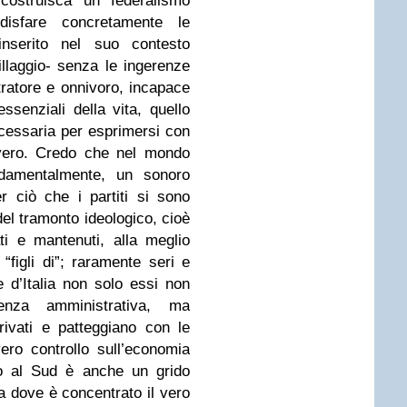
 costruisca un federalismo
ddisfare concretamente le
 inserito nel suo contesto
villaggio- senza le ingerenze
tratore e onnivoro, incapace
essenziali della vita, quello
ecessaria per esprimersi con
 vero. Credo che nel mondo
ondamentalmente, un sonoro
r ciò che i partiti si sono
del tramonto ideologico, cioè
ati e mantenuti, alla meglio
i “figli di”; raramente seri e
 d’Italia non solo essi non
ienza amministrativa, ma
rivati e patteggiano con le
ero controllo sull’economia
to al Sud è anche un grido
 sa dove è concentrato il vero