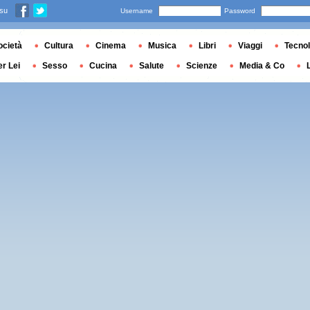
 su
Username
Password
ocietà
Cultura
Cinema
Musica
Libri
Viaggi
Tecnol
er Lei
Sesso
Cucina
Salute
Scienze
Media & Co