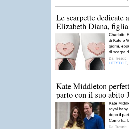
Le scarpette dedicate a
Elizabeth Diana, figli
Charlotte 
di Kate e W
giorni, ep
di scarpa d
Da
Trescic
LIFESTYLE
,
Kate Middleton perfett
parto con il suo abit
Kate Middle
royal baby
dopo il par
Come ha f
Da
Trescic