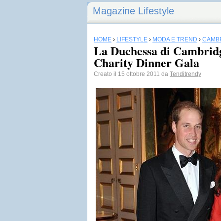
Magazine Lifestyle
HOME
›
LIFESTYLE
›
MODA E TREND
›
CAMB
La Duchessa di Cambridge
Charity Dinner Gala
Creato il 15 ottobre 2011 da
Tenditrendy