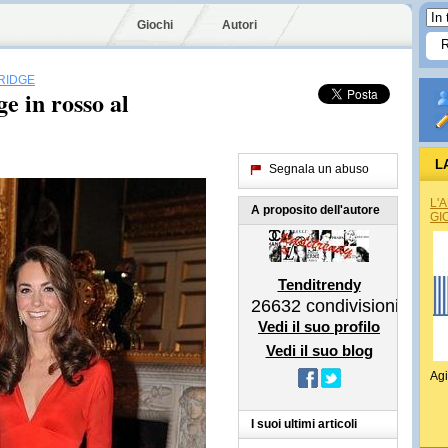
Giochi
Autori
RIDGE
 in rosso al
L
Segnala un abuso
L'
A proposito dell'autore
GI
Tenditrendy
26632
condivisioni
Vedi il suo profilo
Vedi il suo blog
Agi
I suoi ultimi articoli