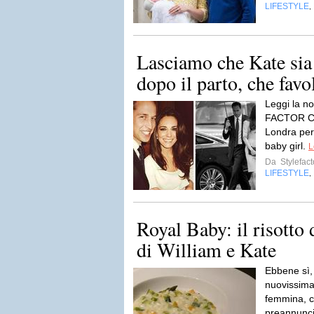
LIFESTYLE
,
Lasciamo che Kate sia 
dopo il parto, che favo
Leggi la no
FACTOR C’
Londra per 
baby girl.
L
Da
Stylefact
LIFESTYLE
,
Royal Baby: il risotto d
di William e Kate
Ebbene sì, 
nuovissima
femmina, 
preannuncia