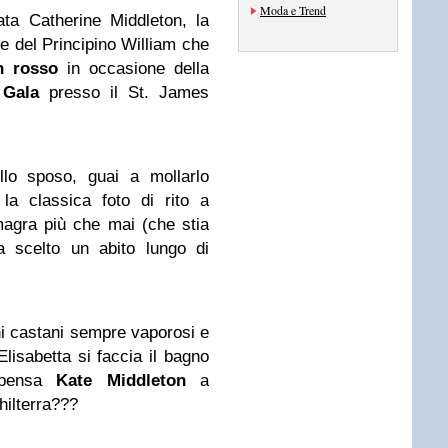
Moda e Trend
ta Catherine Middleton, la
ie del Principino William che
n rosso
in occasione della
 Gala
presso il St. James
llo sposo, guai a mollarlo
a classica foto di rito a
 magra più che mai (che stia
 scelto un abito lungo di
hi castani sempre vaporosi e
lisabetta si faccia il bagno
 pensa
Kate Middleton
a
hilterra???