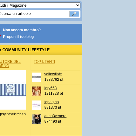
Non ancora membro?
Proponi il tuo blog
A COMMUNITY LIFESTYLE
AUTORE DEL
TOP UTENTI
ORNO
yellowflate
1983762 pt
lory663
1211328 pt
topogina
881373 pt
psyinthekitchen
anna3venere
874493 pt