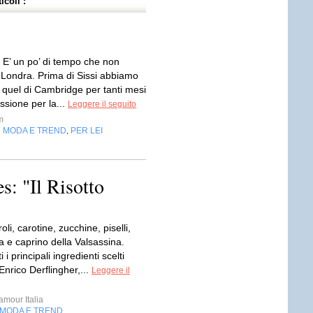
icoli :
 E’ un po’ di tempo che non
Londra. Prima di Sissi abbiamo
n quel di Cambridge per tanti mesi
ssione per la...
Leggere il seguito
m
MODA E TREND
PER LEI
,
,
s: "Il Risotto
oli, carotine, zucchine, piselli,
 e caprino della Valsassina.
i principali ingredienti scelti
Enrico Derflingher,...
Leggere il
mour Italia
MODA E TREND