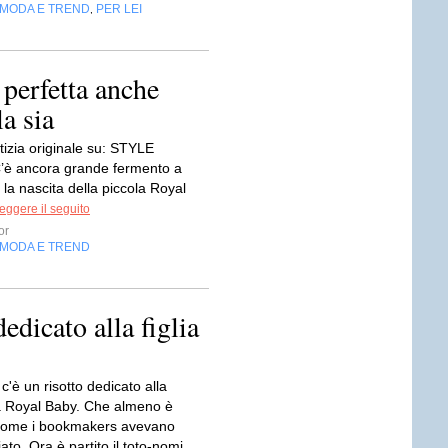
MODA E TREND
PER LEI
,
perfetta anche
la sia
tizia originale su: STYLE
è ancora grande fermento a
la nascita della piccola Royal
eggere il seguito
or
MODA E TREND
edicato alla figlia
c'è un risotto dedicato alla
 Royal Baby. Che almeno è
come i bookmakers avevano
to. Ora è partito il toto-nomi,...