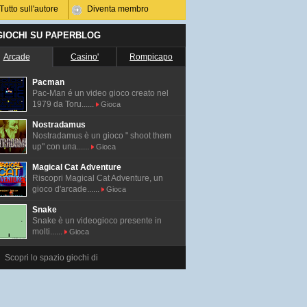
Tutto sull'autore
Diventa membro
 GIOCHI SU PAPERBLOG
Arcade
Casino'
Rompicapo
Pacman
Pac-Man é un video gioco creato nel
1979 da Toru......
Gioca
Nostradamus
Nostradamus è un gioco " shoot them
up" con una......
Gioca
Magical Cat Adventure
Riscopri Magical Cat Adventure, un
gioco d'arcade......
Gioca
Snake
Snake è un videogioco presente in
molti......
Gioca
Scopri lo spazio giochi di