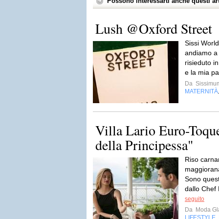
Possono interessarti anche questi art
Lush @Oxford Street
Sissi World
andiamo a 
risieduto i
e la mia pa
Da
Sissimu
MATERNITÀ
Villa Lario Euro-Toque
della Principessa"
Riso carnar
maggiorana
Sono questi 
dallo Chef 
seguito
Da
Moda Gla
LIFESTYLE
,