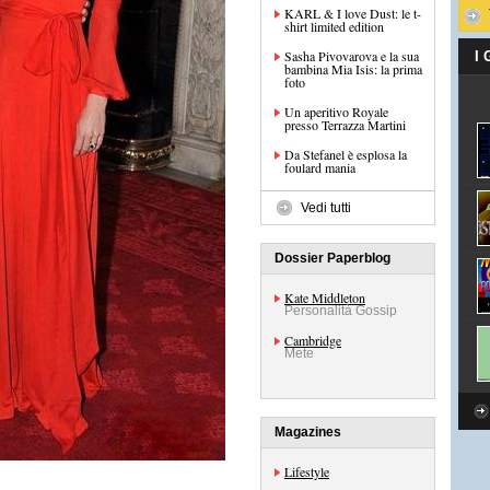
KARL & I love Dust: le t-
shirt limited edition
Sasha Pivovarova e la sua
I
bambina Mia Isis: la prima
foto
Un aperitivo Royale
presso Terrazza Martini
Da Stefanel è esplosa la
foulard mania
Vedi tutti
Dossier Paperblog
Kate Middleton
Personalità Gossip
Cambridge
Mete
Magazines
Lifestyle