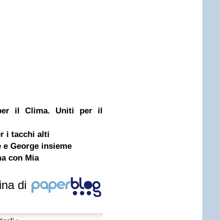
er il Clima. Uniti per il
 i tacchi alti
te e George insieme
ma con Mia
ina di