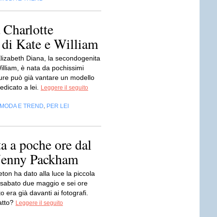
 Charlotte
a di Kate e William
Elizabeth Diana, la secondogenita
illiam, è nata da pochissimi
pure può già vantare un modello
edicato a lei.
Leggere il seguito
MODA E TREND
PER LEI
,
a a poche ore dal
o Jenny Packham
ton ha dato alla luce la piccola
 sabato due maggio e sei ore
to era già davanti ai fotografi.
atto?
Leggere il seguito