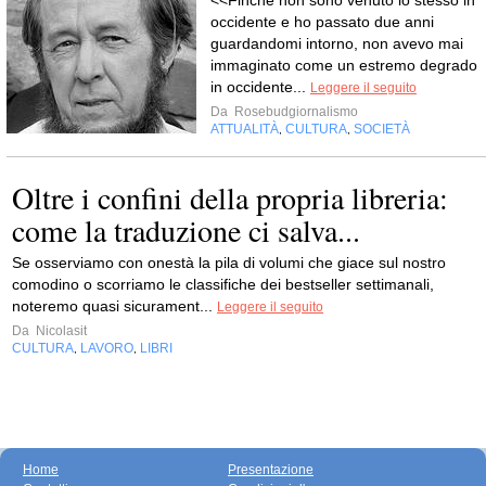
<<Finché non sono venuto io stesso in
occidente e ho passato due anni
guardandomi intorno, non avevo mai
immaginato come un estremo degrado
in occidente...
Leggere il seguito
Da
Rosebudgiornalismo
ATTUALITÀ
CULTURA
SOCIETÀ
,
,
Oltre i confini della propria libreria:
come la traduzione ci salva...
Se osserviamo con onestà la pila di volumi che giace sul nostro
comodino o scorriamo le classifiche dei bestseller settimanali,
noteremo quasi sicurament...
Leggere il seguito
Da
Nicolasit
CULTURA
LAVORO
LIBRI
,
,
Home
Presentazione