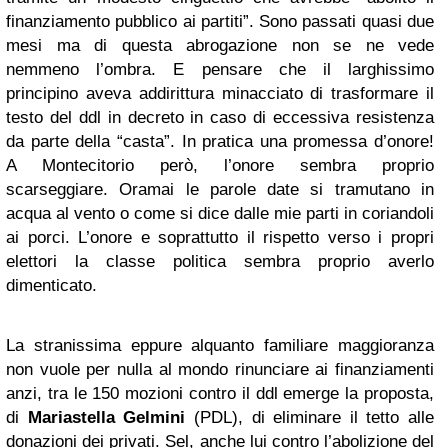
finanziamento pubblico ai partiti”. Sono passati quasi due
mesi ma di questa abrogazione non se ne vede
nemmeno l’ombra. E pensare che il larghissimo
principino aveva addirittura minacciato di trasformare il
testo del ddl in decreto in caso di eccessiva resistenza
da parte della “casta”. In pratica una promessa d’onore!
A Montecitorio però, l’onore sembra proprio
scarseggiare. Oramai le parole date si tramutano in
acqua al vento o come si dice dalle mie parti in coriandoli
ai porci. L’onore e soprattutto il rispetto verso i propri
elettori la classe politica sembra proprio averlo
dimenticato.
La stranissima eppure alquanto familiare maggioranza
non vuole per nulla al mondo rinunciare ai finanziamenti
anzi, tra le 150 mozioni contro il ddl emerge la proposta,
di
Mariastella Gelmini
(PDL), di eliminare il tetto alle
donazioni dei privati. Sel, anche lui contro l’abolizione del