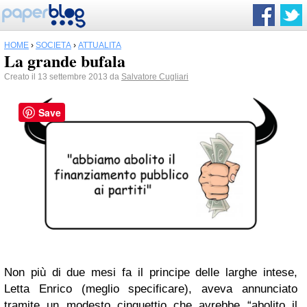
HOME
›
SOCIETÀ
›
ATTUALITÀ
La grande bufala
Creato il 13 settembre 2013 da
Salvatore Cugliari
Save
Non più di due mesi fa il principe delle larghe intese,
Letta Enrico (meglio specificare), aveva annunciato
tramite un modesto cinguettio che avrebbe “abolito il