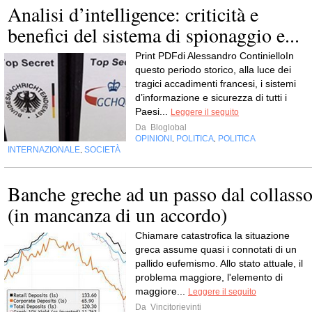
Analisi d’intelligence: criticità e
benefici del sistema di spionaggio e...
Print PDFdi Alessandro ContinielloIn
questo periodo storico, alla luce dei
tragici accadimenti francesi, i sistemi
d’informazione e sicurezza di tutti i
Paesi...
Leggere il seguito
Da
Bloglobal
OPINIONI
POLITICA
POLITICA
,
,
INTERNAZIONALE
SOCIETÀ
,
Banche greche ad un passo dal collass
(in mancanza di un accordo)
Chiamare catastrofica la situazione
greca assume quasi i connotati di un
pallido eufemismo. Allo stato attuale, il
problema maggiore, l'elemento di
maggiore...
Leggere il seguito
Da
Vincitorievinti