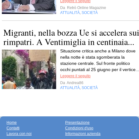
Leggere il seguito
Da
Retrò Online Magazine
ATTUALITÀ
SOCIETÀ
,
Migranti, nella bozza Ue si accelera su
rimpatri. A Ventimiglia in centinaia...
Situazione critica anche a Milano dove
nella notte è stata sgomberata la
stazione centrale. Sul fronte politico
occhi puntati al 25 giugno per il vertice..
Leggere il seguito
Da
Andrea86
ATTUALITÀ
SOCIETÀ
,
Home
Presentazione
Contatti
Condizioni d'uso
Lavora con noi
Informazioni azienda