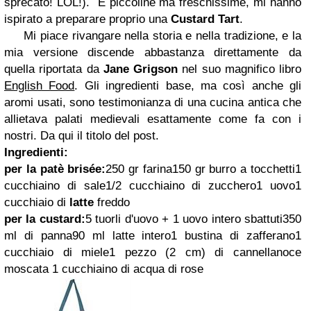
sprecato! LOL!). E piccoline ma freschissime, mi hanno
ispirato a preparare proprio una
Custard Tart
.
Mi piace rivangare nella storia e nella tradizione, e la
mia versione discende abbastanza direttamente da
quella riportata da
Jane Grigson
nel suo magnifico libro
English Food
. Gli ingredienti base, ma così anche gli
aromi usati, sono testimonianza di una cucina antica che
allietava palati medievali esattamente come fa con i
nostri. Da qui il titolo del post.
Ingredienti:
per la patè brisée:
250 gr farina150 gr burro a tocchetti1
cucchiaino di sale1/2 cucchiaino di zucchero1 uovo1
cucchiaio di
latte
freddo
per la custard:
5 tuorli d'uovo + 1 uovo intero sbattuti350
ml di panna90 ml latte intero1 bustina di zafferano1
cucchiaio di miele1 pezzo (2 cm) di cannellanoce
moscata 1 cucchiaino di acqua di rose