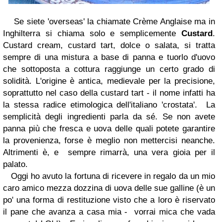
Se siete 'overseas' la chiamate Crème Anglaise ma in
Inghilterra si chiama solo e semplicemente
Custard
.
Custard cream, custard tart, dolce o salata, si tratta
sempre di una mistura a base di panna e tuorlo d'uovo
che sottoposta a cottura raggiunge un certo grado di
solidità. L'origine è antica, medievale per la precisione,
soprattutto nel caso della custard tart - il nome infatti ha
la stessa radice etimologica dell'italiano 'crostata'. La
semplicità degli ingredienti parla da sé. Se non avete
panna più che fresca e uova delle quali potete garantire
la provenienza, forse è meglio non mettercisi neanche.
Altrimenti è, e sempre rimarrà, una vera gioia per il
palato.
Oggi ho avuto la fortuna di ricevere in regalo da un mio
caro amico mezza dozzina di uova delle sue galline (è un
po' una forma di restituzione visto che a loro è riservato
il pane che avanza a casa mia - vorrai mica che vada