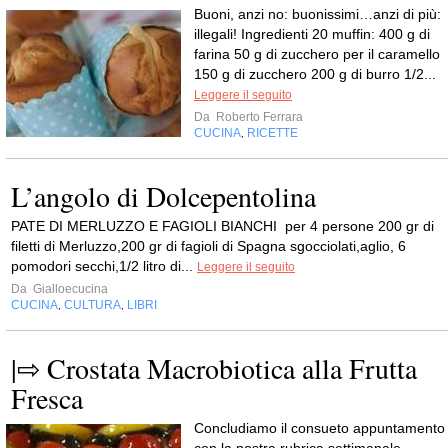
Buoni, anzi no: buonissimi…anzi di più:
illegali! Ingredienti 20 muffin: 400 g di
farina 50 g di zucchero per il caramello
150 g di zucchero 200 g di burro 1/2...
Leggere il seguito
Da
Roberto Ferrara
CUCINA
RICETTE
,
L’angolo di Dolcepentolina
PATE DI MERLUZZO E FAGIOLI BIANCHI per 4 persone 200 gr di
filetti di Merluzzo,200 gr di fagioli di Spagna sgocciolati,aglio, 6
pomodori secchi,1/2 litro di...
Leggere il seguito
Da
Gialloecucina
CUCINA
CULTURA
LIBRI
,
,
|⇨ Crostata Macrobiotica alla Frutta
Fresca
Concludiamo il consueto appuntamento
con la nostra rubrica settimanale