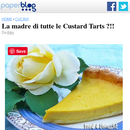
HOME
›
CUCINA
La madre di tutte le Custard Tarts ?!!
Da
Alex
Save