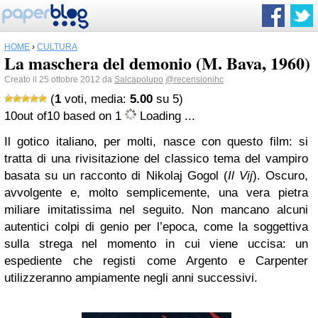
HOME
›
CULTURA
La maschera del demonio (M. Bava, 1960)
Creato il 25 ottobre 2012 da
Salcapolupo
@recensionihc
(
1
voti, media:
5.00
su 5)
10
out of
10
based on
1
Loading ...
Il gotico italiano, per molti, nasce con questo film: si
tratta di una rivisitazione del classico tema del vampiro
basata su un racconto di Nikolaj Gogol (
Il Vij
). Oscuro,
avvolgente e, molto semplicemente, una vera pietra
miliare imitatissima nel seguito. Non mancano alcuni
autentici colpi di genio per l’epoca, come la soggettiva
sulla strega nel momento in cui viene uccisa: un
espediente che registi come Argento e Carpenter
utilizzeranno ampiamente negli anni successivi.