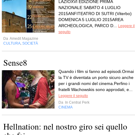
LAZIOXVI EDIZIONE PRIMA
NAZIONALE SABATO 4 LUGLIO
2015ANFITEATRO DI SUTRI (Viterbo)
DOMENICA 5 LUGLIO 2015AREA
ARCHEOLOGICA, PARCO D...
Leggere il
seguito
Da
Amedit Magazine
CULTURA
SOCIETÀ
,
Sense8
Quando i film si fanno ad episodi.Ormai
la TV è diventata un porto sicuro anche
per i grandi nomi del cinema.Perfino i
fratelli Wachowskis sono approdati, e...
Leggere il seguito
Da
In Central Perk
CINEMA
Hellnation: nel nostro giro sei quello