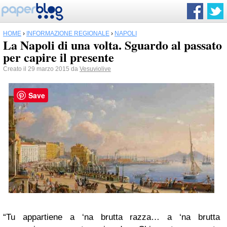
HOME
›
INFORMAZIONE REGIONALE
›
NAPOLI
La Napoli di una volta. Sguardo al passato
per capire il presente
Creato il 29 marzo 2015 da
Vesuviolive
Save
“Tu appartiene a ‘na brutta razza… a ‘na brutta