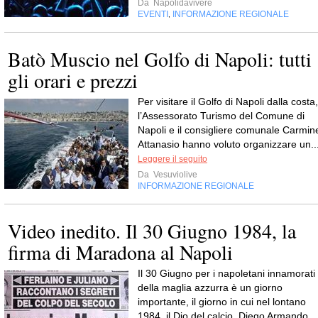
Da
Napolidavivere
EVENTI
INFORMAZIONE REGIONALE
,
Batò Muscio nel Golfo di Napoli: tutti
gli orari e prezzi
Per visitare il Golfo di Napoli dalla costa,
l’Assessorato Turismo del Comune di
Napoli e il consigliere comunale Carmin
Attanasio hanno voluto organizzare un..
Leggere il seguito
Da
Vesuviolive
INFORMAZIONE REGIONALE
Video inedito. Il 30 Giugno 1984, la
firma di Maradona al Napoli
Il 30 Giugno per i napoletani innamorati
della maglia azzurra è un giorno
importante, il giorno in cui nel lontano
1984, il Dio del calcio, Diego Armando...