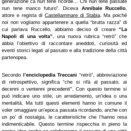
generazione ca nun tene ricorde… Chi nun tene passate
nun tene manco futuro”. Diceva
Annibale Ruccello
,
attore e regista di
Castellammare di Stabia
. Ma poiché
noi non vogliamo appartenere a quella “brutta razza” di
cui parlava Ruccello, abbiamo deciso di creare
“La
Napoli di una volta”
, una nuova rubrica “retrò” che
abbia l’obiettivo di raccontare aneddoti, curiosità ed
eventi storici legati al passato e alla tradizione della città
partenopea.
Secondo
l’enciclopedia Treccani
“retrò”, abbreviazione
di retrospettivo, significa “che si rifà al passato, ai
decenni o ventenni precedenti”. Con questo termine si
può indicare uno stile, un arredamento, un’idea o una
mentalità. Ma tutti questi elementi hanno in comune il
voler omaggiare un’epoca passata ricordando, anche con
un po’ di nostalgia, le caratteristiche che l’hanno resa
indimenticabile. Questo termine rispecchia in pieno la