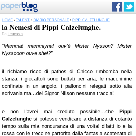
HOME
›
TALENTI
›
DIARIO PERSONALE
›
PIPPI CALZELUNGHE
la Nemesi di Pippi Calzelunghe.
Da
Leucosia
“Mamma! mammiyna! ouv’é Mister Nysson? Mister
Nyssooon ouve shei?”
il richiamo ricco di pathos di Chicco rimbomba nella
stanza. i giocattoli sono buttati per aria, le macchinine
confinate in un angolo, i palloncini relegati sotto alla
scrivania ma…del Signor Nilson nessuna traccia!
e non l’avrei mai creduto possibile…che
Pippi
Calzelunghe
si potesse vendicare a distanza di cotanto
tempo sulla mia noncuranza di una volta! difatti io e la
rossa con le treccine partorita dalla fantasia scatenata di