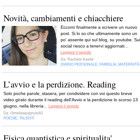
Novità, cambiamenti e chiacchiere
Eccomi finalmente a scrivere un nuovo
post. Si lo so che ultimamente sono un
po' assente qui sul blog, su youtube. Su
social riesco a tenervi aggiornati...
Leggere il seguito
Da
Rachele Kaelle
DIARIO PERSONALE
FAMIGLIA
MATERNITÀ
,
,
L’avvio e la perdizione. Reading
Solo poche parole, stasera, per condividere con voi questo breve
video girato durante il reading dell’Avvio e la perdizione lo scorso 13
giugno, nella libreria...
Leggere il seguito
Da
Ornellaspagnulo82
POESIE
TALENTI
,
Fisica quantistica e spiritualita'