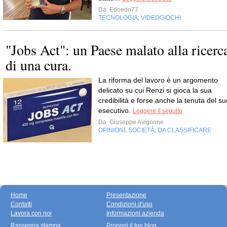
Da
Edoedo77
TECNOLOGIA
VIDEOGIOCHI
,
"Jobs Act": un Paese malato alla ricerc
di una cura.
La riforma del lavoro è un argomento
delicato su cui Renzi si gioca la sua
credibilità e forse anche la tenuta del su
esecutivo.
Leggere il seguito
Da
Giuseppe Avignone
OPINIONI
SOCIETÀ
DA CLASSIFICARE
,
,
Home
Presentazione
Contatti
Condizioni d'uso
Lavora con noi
Informazioni azienda
Rassegna stampa
Proponi il tuo blog