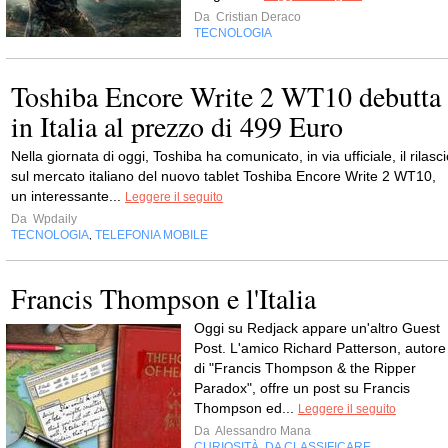
Da
Cristian Deraco
TECNOLOGIA
Toshiba Encore Write 2 WT10 debutta
in Italia al prezzo di 499 Euro
Nella giornata di oggi, Toshiba ha comunicato, in via ufficiale, il rilasc
sul mercato italiano del nuovo tablet Toshiba Encore Write 2 WT10,
un interessante...
Leggere il seguito
Da
Wpdaily
TECNOLOGIA
TELEFONIA MOBILE
,
Francis Thompson e l'Italia
Oggi su Redjack appare un'altro Guest
Post. L'amico Richard Patterson, autore
di "Francis Thompson & the Ripper
Paradox", offre un post su Francis
Thompson ed...
Leggere il seguito
Da
Alessandro Mana
CURIOSITÀ
DA CLASSIFICARE
,