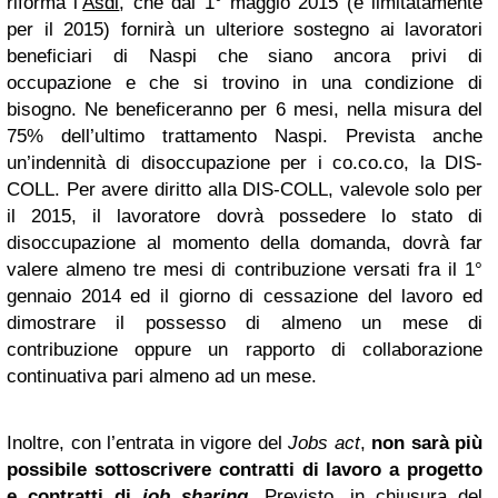
riforma l’
Asdi
, che dal 1° maggio 2015 (e limitatamente
per il 2015) fornirà un ulteriore sostegno ai lavoratori
beneficiari di Naspi che siano ancora privi di
occupazione e che si trovino in una condizione di
bisogno. Ne beneficeranno per 6 mesi, nella misura del
75% dell’ultimo trattamento Naspi. Prevista anche
un’indennità di disoccupazione per i co.co.co, la DIS-
COLL. Per avere diritto alla DIS-COLL, valevole solo per
il 2015, il lavoratore dovrà possedere lo stato di
disoccupazione al momento della domanda, dovrà far
valere almeno tre mesi di contribuzione versati fra il 1°
gennaio 2014 ed il giorno di cessazione del lavoro ed
dimostrare il possesso di almeno un mese di
contribuzione oppure un rapporto di collaborazione
continuativa pari almeno ad un mese.
Inoltre, con l’entrata in vigore del
Jobs act
,
non sarà più
possibile sottoscrivere contratti di lavoro a progetto
e contratti di
job sharing
. Previsto, in chiusura del