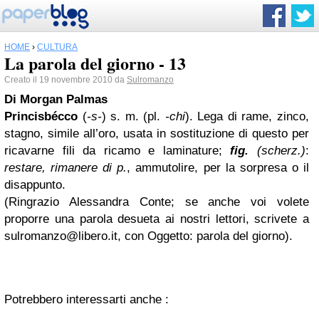
HOME
›
CULTURA
La parola del giorno - 13
Creato il 19 novembre 2010 da
Sulromanzo
Di
Morgan
Palmas
Princisbécco
(
-s-
) s. m. (pl.
-chi
). Lega di rame, zinco,
stagno, simile all’oro, usata in sostituzione di questo per
ricavarne fili da ricamo e laminature;
fig.
(scherz.)
:
restare, rimanere di p.
, ammutolire, per la sorpresa o il
disappunto.
(Ringrazio Alessandra Conte; se anche voi volete
proporre una parola desueta ai nostri lettori, scrivete a
sulromanzo@libero.it
, con Oggetto: parola del giorno).
Potrebbero interessarti anche :