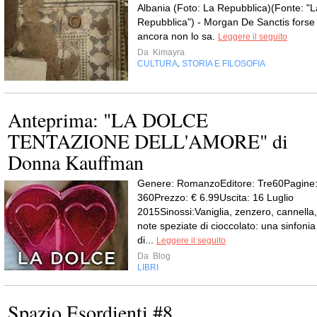
Albania (Foto: La Repubblica)(Fonte: "L
Repubblica") - Morgan De Sanctis forse
ancora non lo sa.
Leggere il seguito
Da
Kimayra
CULTURA
STORIA E FILOSOFIA
,
Anteprima: "LA DOLCE
TENTAZIONE DELL'AMORE" di
Donna Kauffman
Genere: RomanzoEditore: Tre60Pagine
360Prezzo: € 6.99Uscita: 16 Luglio
2015Sinossi:Vaniglia, zenzero, cannella,
note speziate di cioccolato: una sinfonia
di...
Leggere il seguito
Da
Blog
LIBRI
Spazio Esordienti #8