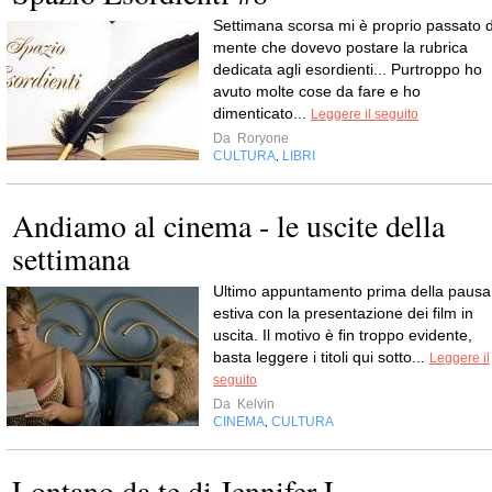
Settimana scorsa mi è proprio passato d
mente che dovevo postare la rubrica
dedicata agli esordienti... Purtroppo ho
avuto molte cose da fare e ho
dimenticato...
Leggere il seguito
Da
Roryone
CULTURA
LIBRI
,
Andiamo al cinema - le uscite della
settimana
Ultimo appuntamento prima della pausa
estiva con la presentazione dei film in
uscita. Il motivo è fin troppo evidente,
basta leggere i titoli qui sotto...
Leggere il
seguito
Da
Kelvin
CINEMA
CULTURA
,
Lontano da te di Jennifer L.