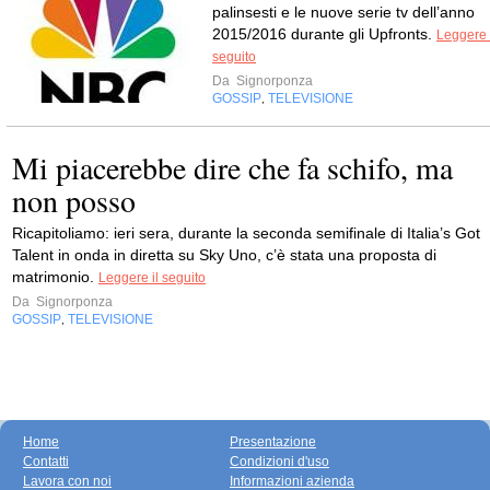
palinsesti e le nuove serie tv dell’anno
2015/2016 durante gli Upfronts.
Leggere 
seguito
Da
Signorponza
GOSSIP
TELEVISIONE
,
Mi piacerebbe dire che fa schifo, ma
non posso
Ricapitoliamo: ieri sera, durante la seconda semifinale di Italia’s Got
Talent in onda in diretta su Sky Uno, c’è stata una proposta di
matrimonio.
Leggere il seguito
Da
Signorponza
GOSSIP
TELEVISIONE
,
Home
Presentazione
Contatti
Condizioni d'uso
Lavora con noi
Informazioni azienda