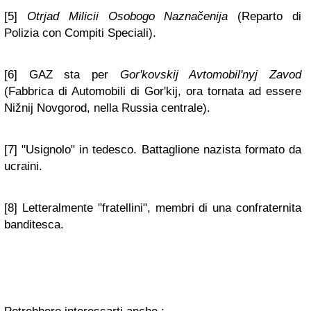
[5]
Otrjad Milicii Osobogo Naznačenija
(Reparto di
Polizia con Compiti Speciali).
[6] GAZ sta per
Gor'kovskij Avtomobil'nyj Zavod
(Fabbrica di Automobili di Gor'kij, ora tornata ad essere
Nižnij Novgorod, nella Russia centrale).
[7] "Usignolo" in tedesco. Battaglione nazista formato da
ucraini.
[8] Letteralmente "fratellini", membri di una confraternita
banditesca.