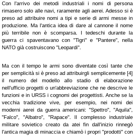
Con l'arrivo dei metodi industriali i nomi di persona
rimasero solo alle navi, raramente agli aerei. Adesso si è
preso ad attribuire nomi a tipi e serie di armi messe in
produzione. Ma l'antica idea di dare al cannone il nome
più terribile non è scomparsa. I tedeschi durante la
guerra ci spaventavano con "Tigri" e "Pantere", nella
NATO già costruiscono "Leopardi".
Ma con il tempo le armi sono diventate così tante che
per semplicità si è preso ad attribuirgli semplicemente
[4]
il numero del modello allo stadio di elaborazione
nell'ufficio progetti o un'abbreviazione che ne descrive le
funzioni e in URSS i cognomi dei progettisti. Anche se la
vecchia tradizione vive, per esempio, nei nomi dei
moderni aerei da guerra americani: "Spettro", "Aquila",
"Falco", "Albatro", "Rapace". Il complesso industriale
militare sovietico creato da atei fin dall'inizio rinnegò
l'antica magia di minaccia e chiamò i propri "prodotti" con