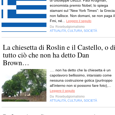
di Giuseppe Leuzzi. Paul Krugman,
economista premio Nobel, lo spiega
stamani sul “New York Times”: la Grecia
non fallisce. Non domani, se non paga il
Fmi, né...
Leggere il seguito
Da
Rosebudgiornalismo
ATTUALITÀ
CULTURA
SOCIETÀ
,
,
La chiesetta di Roslin e il Castello, o d
tutto ciò che non ha detto Dan
Brown…
…. non ha detto che la chiesetta è un
capolavoro bellissimo, intarsiato come
nessuna costruzione gotica (purtroppo
all’interno non si possono fare foto),...
Leggere il seguito
Da
Rosebudgiornalismo
ATTUALITÀ
CULTURA
SOCIETÀ
,
,