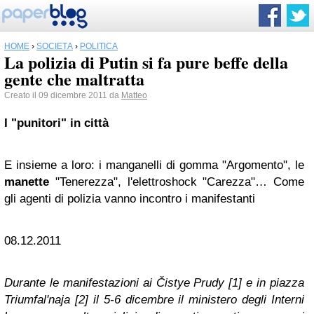
HOME
›
SOCIETÀ
›
POLITICA
La polizia di Putin si fa pure beffe della
gente che maltratta
Creato il 09 dicembre 2011 da
Matteo
I "punitori" in città
E insieme a loro: i manganelli di gomma "Argomento", le
manette
"Tenerezza", l'elettroshock "Carezza"… Come
gli agenti di polizia vanno incontro i manifestanti
08.12.2011
Durante le manifestazioni ai
Č
istye Prudy
[1]
e in piazza
Triumfal'naja
[2]
il 5-6 dicembre il ministero degli Interni