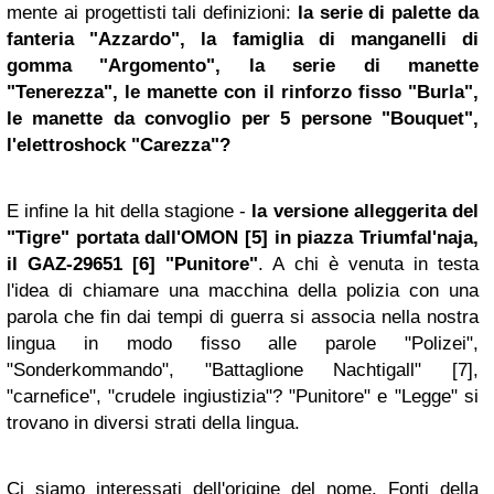
mente ai progettisti tali definizioni:
la serie di palette da
fanteria "Azzardo",
la famiglia
di manganelli di
gomma "Argomento", la serie di manette
"Tenerezza", le manette соn il rinforzo fisso "Burla",
le manette da convoglio per 5 persone "Bouquet",
l'elettroshock "Carezza"?
E infine la hit della stagione -
la versione alleggerita del
"Tigre" portata dall'OMON
[5]
in piazza Triumfal'naja,
il GAZ-29651
[6]
"Punitore"
. A chi è venuta in testa
l'idea di chiamare una macchina della polizia con una
parola che fin dai tempi di guerra si associa nella nostra
lingua in modo fisso alle parole "Polizei",
"Sonderkommando", "Battaglione Nachtigall"
[7]
,
"carnefice", "crudele ingiustizia"? "Punitore" e "Legge" si
trovano in diversi strati della lingua.
Ci siamo interessati dell'origine del nome. Fonti della