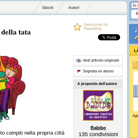
Giochi
Autori
Selezionati da
 della tata
Paperblog
L
Vedi articolo originale
L'
GI
Segnala un abuso
A proposito dell'autore
Agi
Babibo
to compiti nella propria città
135
condivisioni