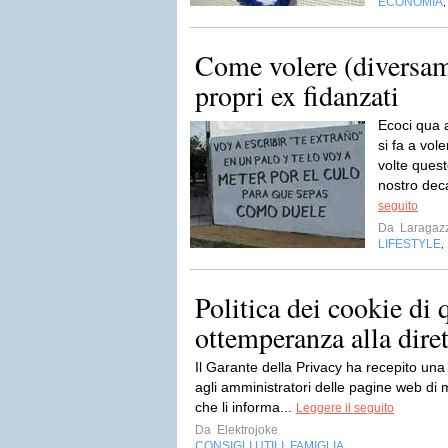
ECONOMIA
Come volere (diversam
propri ex fidanzati
Ecoci qua
si fa a vol
volte quest
nostro dec
seguito
Da
Laragazz
LIFESTYLE
,
Politica dei cookie di 
ottemperanza alla diret
Il Garante della Privacy ha recepito un
agli amministratori delle pagine web di m
che li informa...
Leggere il seguito
Da
Elektrojoke
CONSIGLI UTILI
FAMIGLIA
,