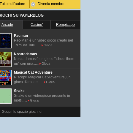
Tutto sull'autore
Diventa membro
 GIOCHI SU PAPERBLOG
Arcade
Casino'
Rompicapo
Pacman
Pac-Man é un video gioco creato nel
1979 da Toru......
Gioca
Nostradamus
Nostradamus è un gioco " shoot them
up" con una......
Gioca
Magical Cat Adventure
Riscopri Magical Cat Adventure, un
gioco d'arcade......
Gioca
Snake
Snake è un videogioco presente in
molti......
Gioca
Scopri lo spazio giochi di