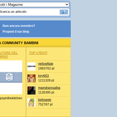
Non ancora membro?
Proponi il tuo blog
A COMMUNITY BAMBINI
AUTORE DEL
TOP UTENTI
ORNO
yellowflate
1983762 pt
lory663
1211328 pt
maestrarosalba
1126395 pt
psyinthekitchen
belloweb
752787 pt