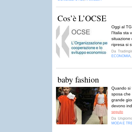
Cos’è L’OCSE
Oggi al TG
l'Italia sta
situazione
ripresa si 
Da
Tradingi
ECONOMIA
baby fashion
Quando si t
sposa che h
grande gior
devono ind
seguito
Da
Ungiorno
MODA E TR