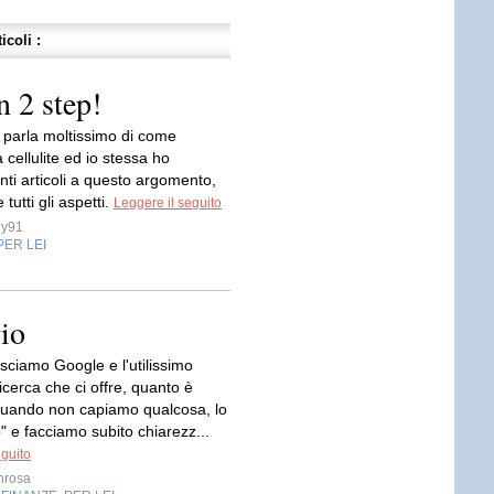
icoli :
n 2 step!
i parla moltissimo di come
a cellulite ed io stessa ho
nti articoli a questo argomento,
tutti gli aspetti.
Leggere il seguito
y91
PER LEI
io
osciamo Google e l'utilissimo
icerca che ci offre, quanto è
uando non capiamo qualcosa, lo
 e facciamo subito chiarezz...
eguito
nrosa