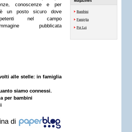
Magazines
ienze, conoscenze e per
 è un posto sicuro dove
Bambini
mpetenti nel campo
Famiglia
'immagine pubblicata
Per Lei
olti alle stelle: in famiglia
quanto siamo connessi.
ia per bambini
i
ina di