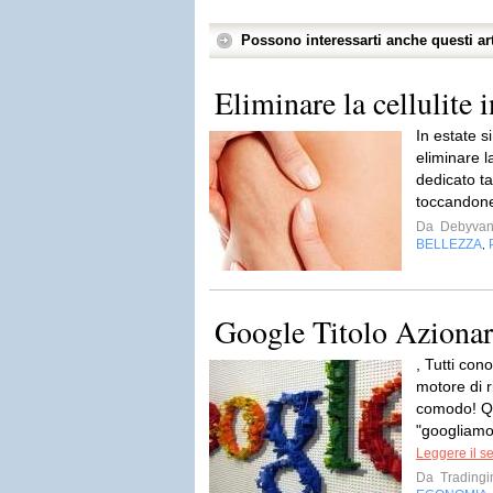
Possono interessarti anche questi art
Eliminare la cellulite i
In estate s
eliminare l
dedicato ta
toccandone 
Da
Debyvan
BELLEZZA
,
Google Titolo Azionar
, Tutti con
motore di r
comodo! Q
"googliamo"
Leggere il s
Da
Tradingi