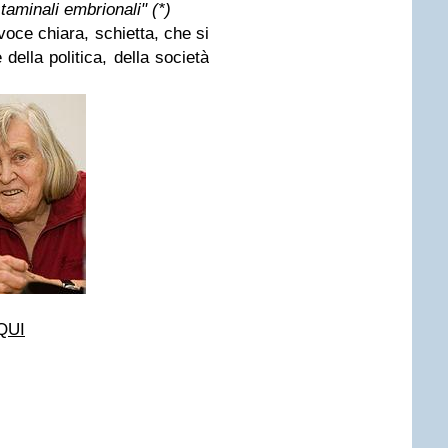
staminali embrionali" (*)
oce chiara, schietta, che si
della politica, della società
 QUI