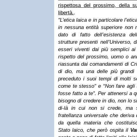
rispettosa del prossimo, della su
libertà.
.
"
L’etica laica e in particolare l’eti
in nessuna entità superiore non m
dato di fatto dell’esistenza de
strutture presenti nell’Universo, 
esseri viventi dai più semplici a
rispetto del prossimo, uomo o an
riassunta dai comandamenti di Cris
di dio, ma una delle più grandi 
preceduto i suoi tempi di molti s
come te stesso" e “Non fare agli a
fosse fatto a te”. Per attenersi a
bisogno di credere in dio, non lo s
di-là in cui non si crede, ma 
fratellanza universale che deriva
da quella materia che costituisc
Stato laico, che però ospita il
Va