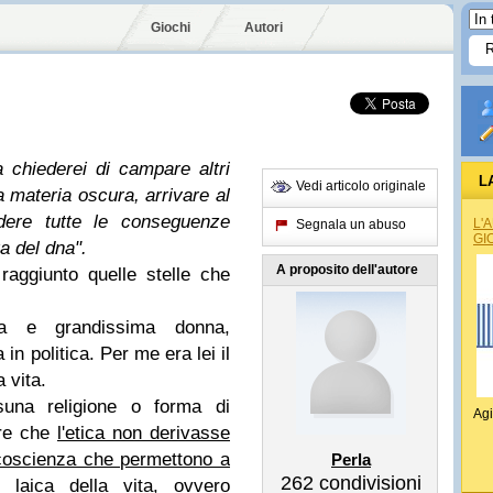
Giochi
Autori
chiederei di campare altri
L
Vedi articolo originale
a materia oscura, arrivare al
dere tutte le conseguenze
L'
Segnala un abuso
GI
a del dna".
A proposito dell'autore
raggiunto quelle stelle che
za e grandissima donna,
in politica. Per me era lei il
 vita.
una religione o forma di
Agi
tre che
l'etica non derivasse
i coscienza che permettono a
Perla
262
condivisioni
 laica della vita, ovvero