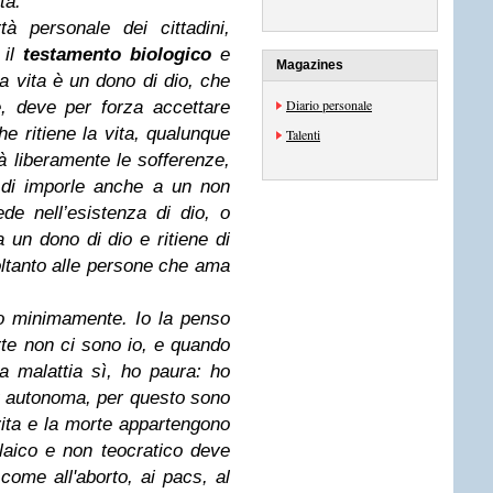
tà.
tà personale dei cittadini,
 il
testamento biologico
e
Magazines
la vita è un dono di dio, che
Diario personale
, deve per forza accettare
e ritiene la vita, qualunque
Talenti
à liberamente le sofferenze,
 di imporle anche a un non
e nell’esistenza di dio, o
 un dono di dio e ritiene di
ltanto alle persone che ama
o minimamente. Io la penso
te non ci sono io, e quando
a malattia sì, ho paura: ho
iù autonoma, per questo sono
vita e la morte appartengono
laico e non teocratico deve
a come all'aborto, ai pacs, al