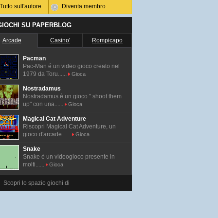
Tutto sull'autore
Diventa membro
 GIOCHI SU PAPERBLOG
Arcade
Casino'
Rompicapo
Pacman
Pac-Man é un video gioco creato nel
1979 da Toru......
Gioca
Nostradamus
Nostradamus è un gioco " shoot them
up" con una......
Gioca
Magical Cat Adventure
Riscopri Magical Cat Adventure, un
gioco d'arcade......
Gioca
Snake
Snake è un videogioco presente in
molti......
Gioca
Scopri lo spazio giochi di