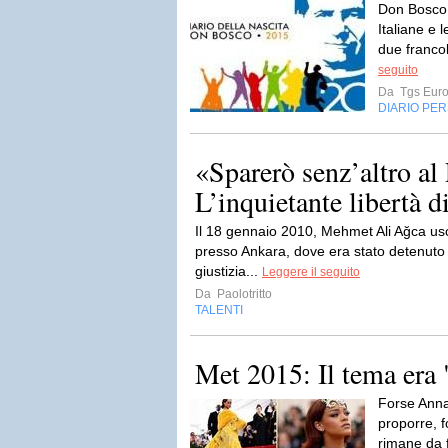
Don Bosco 
Italiane e
due francob
seguito
Da
Tgs Eur
DIARIO PE
«Sparerò senz’altro al
L’inquietante libertà d
Il 18 gennaio 2010, Mehmet Ali Ağca usc
presso Ankara, dove era stato detenuto p
giustizia...
Leggere il seguito
Da
Paolotritto
TALENTI
Met 2015: Il tema era 
Forse Anna
proporre, f
rimane da 