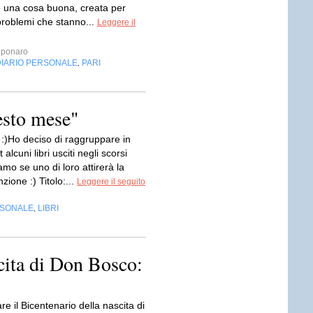
 una cosa buona, creata per
problemi che stanno...
Leggere il
aponaro
DIARIO PERSONALE
PARI
,
uesto mese"
i :)Ho deciso di raggruppare in
alcuni libri usciti negli scorsi
amo se uno di loro attirerà la
zione :) Titolo:...
Leggere il seguito
RSONALE
LIBRI
,
cita di Don Bosco:
re il Bicentenario della nascita di