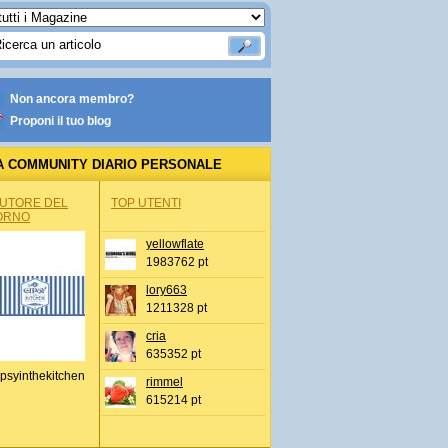
Non ancora membro?
Proponi il tuo blog
A COMMUNITY DIARIO PERSONALE
AUTORE DEL
TOP UTENTI
ORNO
yellowflate
1983762 pt
lory663
1211328 pt
cria
635352 pt
psyinthekitchen
rimmel
615214 pt