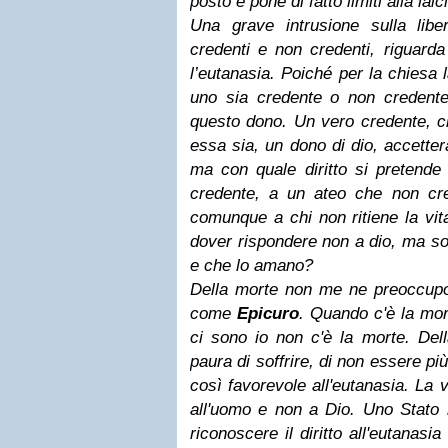
posto e pone di fatto limiti alla laici
Una grave intrusione sulla liber
credenti e non credenti, riguarda
l’eutanasia. Poiché per la chiesa 
uno sia credente o non credente
questo dono. Un vero credente, ch
essa sia, un dono di dio, accetter
ma con quale diritto si pretende
credente, a un ateo che non cred
comunque a chi non ritiene la vita
dover rispondere non a dio, ma so
e che lo amano?
Della morte non me ne preoccup
come
Epicuro
. Quando c'è la mor
ci sono io non c'è la morte. Dell
paura di soffrire, di non essere p
così favorevole all'eutanasia. La 
all'uomo e non a Dio. Uno Stato 
riconoscere il diritto all'eutanasi