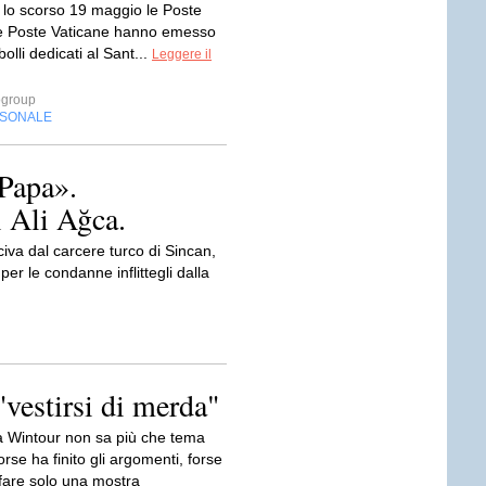
lo scorso 19 maggio le Poste
 le Poste Vaticane hanno emesso
olli dedicati al Sant...
Leggere il
ogroup
RSONALE
 Papa».
i Ali Ağca.
iva dal carcere turco di Sincan,
er le condanne inflittegli dalla
"vestirsi di merda"
 Wintour non sa più che tema
orse ha finito gli argomenti, forse
fare solo una mostra