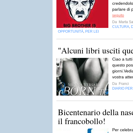
credendolo
parlare di 
seguito
Da
Marta S
CULTURA
,
OPPORTUNITÀ
PER LEI
,
"Alcuni libri usciti q
Ciao a tutt
questo post 
giorni.Vedi
vostra atten
Da
Franci
DIARIO PE
Bicentenario della nas
il francobollo!
Per celebra