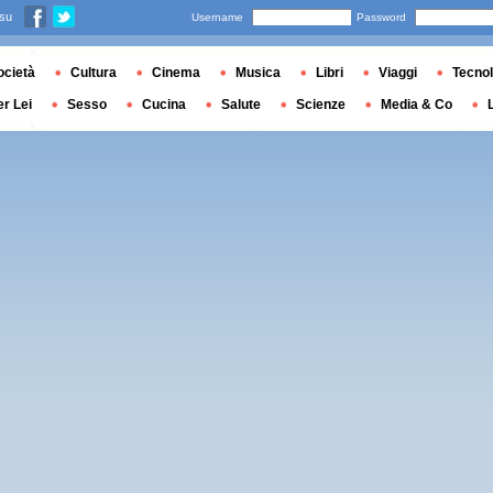
 su
Username
Password
ocietà
Cultura
Cinema
Musica
Libri
Viaggi
Tecnol
er Lei
Sesso
Cucina
Salute
Scienze
Media & Co