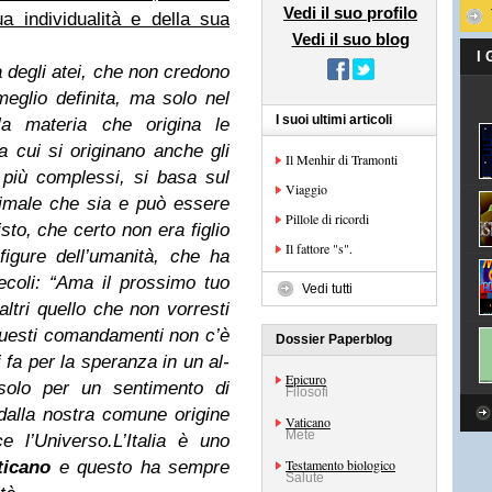
Vedi il suo profilo
a individualità e della sua
Vedi il suo blog
I
ca degli atei, che non credono
eglio definita, ma solo nel
I suoi ultimi articoli
lla materia che origina le
da cui si originano anche gli
Il Menhir di Tramonti
i più complessi, si basa sul
Viaggio
imale che sia e può essere
Pillole di ricordi
to, che certo non era figlio
Il fattore "s".
figure dell’umanità, che ha
ecoli: “Ama il prossimo tuo
Vedi tutti
ltri quello che non vorresti
 questi comandamenti non c’è
Dossier Paperblog
i fa per la speranza in un al-
Epicuro
solo per un sentimento di
Filosofi
 dalla nostra comune origine
Vaticano
Mete
e l’Universo.
L’Italia è uno
Testamento biologico
ticano
e questo ha sempre
Salute