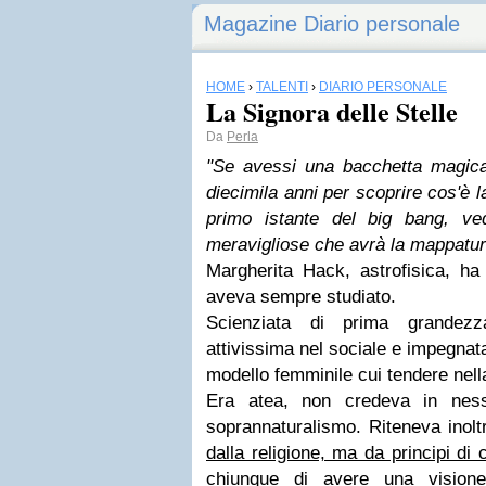
Magazine Diario personale
HOME
›
TALENTI
›
DIARIO PERSONALE
La Signora delle Stelle
Da
Perla
"Se avessi una bacchetta magica 
diecimila anni per scoprire cos'è l
primo istante del big bang, ve
meravigliose che avrà la mappatur
Margherita Hack, astrofisica, ha 
aveva sempre studiato.
Scienziata di prima grandez
attivissima nel sociale e impegnata 
modello femminile cui tendere nella
Era atea, non credeva in ness
soprannaturalismo. Riteneva inol
dalla religione, ma da principi d
chiunque di avere una visione