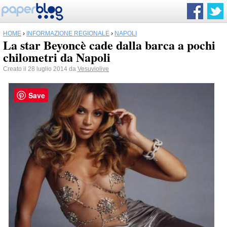
HOME
›
INFORMAZIONE REGIONALE
›
NAPOLI
La star Beyoncè cade dalla barca a pochi
chilometri da Napoli
Creato il 28 luglio 2014 da
Vesuviolive
Save