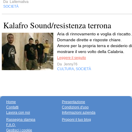
Da
Lalternativa
SOCIETÀ
Kalafro Sound/resistenza terrona
Aria di rinnovamento e voglia di riscatto.
Domande dirette e risposte chiare.
Amore per la propria terra e desiderio di
mostrare il vero volto della Calabria.
Leggere il seguito
Da
Jenny76
CULTURA
SOCIETÀ
,
Home
Presentazione
Contatti
Condizioni d'uso
Lavora con noi
Informazioni azienda
Rassegna stampa
Proponi il tuo blog
F.A.Q.
Gestisci i cookie