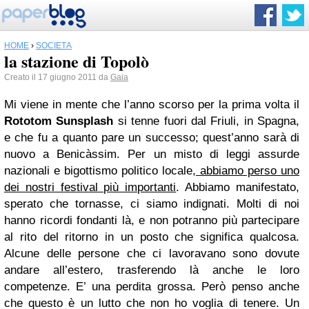
HOME
›
SOCIETÀ
la stazione di Topolò
Creato il 17 giugno 2011 da
Gaia
Mi viene in mente che l’anno scorso per la prima volta il
Rototom Sunsplash
si tenne fuori dal Friuli, in Spagna,
e che fu a quanto pare un successo; quest’anno sarà di
nuovo a Benicàssim. Per un misto di leggi assurde
nazionali e bigottismo politico locale,
abbiamo perso uno
dei nostri festival più importanti
. Abbiamo manifestato,
sperato che tornasse, ci siamo indignati. Molti di noi
hanno ricordi fondanti là, e non potranno più partecipare
al rito del ritorno in un posto che significa qualcosa.
Alcune delle persone che ci lavoravano sono dovute
andare all’estero, trasferendo là anche le loro
competenze. E’ una perdita grossa. Però penso anche
che questo è un lutto che non ho voglia di tenere. Un