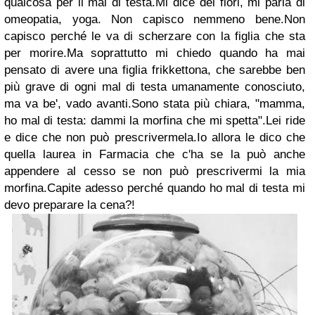
qualcosa per il mal di testa.
Mi dice dei fiori, mi parla di
omeopatia, yoga.
Non capisco nemmeno bene.
Non
capisco perché le va di scherzare con la figlia che sta
per morire.
Ma soprattutto mi chiedo quando ha mai
pensato di avere una figlia frikkettona, che sarebbe ben
più grave di ogni mal di testa umanamente conosciuto,
ma va be', vado avanti.
Sono stata più chiara,
"mamma,
ho mal di testa: dammi la morfina che mi spetta".
Lei ride
e dice che non può prescrivermela.
Io allora le dico che
quella laurea in Farmacia che c'ha se la può anche
appendere al cesso se non può prescrivermi la mia
morfina.
Capite adesso perché quando ho mal di testa mi
devo preparare la cena?!