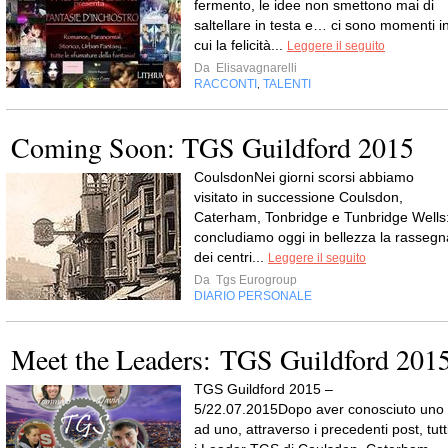
fermento, le idee non smettono mai di
saltellare in testa e… ci sono momenti i
cui la felicità...
Leggere il seguito
Da
Elisavagnarelli
RACCONTI
TALENTI
,
Coming Soon: TGS Guildford 2015
CoulsdonNei giorni scorsi abbiamo
visitato in successione Coulsdon,
Caterham, Tonbridge e Tunbridge Wells
concludiamo oggi in bellezza la rassegn
dei centri...
Leggere il seguito
Da
Tgs Eurogroup
DIARIO PERSONALE
Meet the Leaders: TGS Guildford 201
TGS Guildford 2015 –
5/22.07.2015Dopo aver conosciuto uno
ad uno, attraverso i precedenti post, tutt