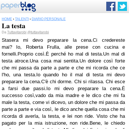
HOME
›
TALENTI
›
DIARIO PERSONALE
La testa
Da
Tuttavitarobi
@tuttavitarobi
Stasera mi devo preparare la cena.
Ci credereste
mai?
Io, Roberta Frulla, alle prese con cucina e
fornelli.
Proprio così.
È perché ho mal di testa.
Un mal di
testa atroce.
Una cosa mai sentita.
Un dolore così forte
che mi passa da parte a parte e che mi ricorda che ce
l'ho, una testa.
Io quando ho il mal di testa mi devo
preparare la cena.
C'è chi dorme. Chi si rilassa. Chi esce
a farsi due passi.
Io mi devo preparare la cena.
È
successo così,
vado da mia madre e le dico che mi fa
male la testa, come vi dicevo, un dolore che mi passa da
parte a parte e via così, le dico anche quella cosa che mi
ricorda di averla, la testa, e lei non ride. Visto che ha
pagato per la mia istruzione, non ride.
Bene, le chiedo