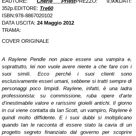
EAUTORE:
Cherie Priest
PREZZO: 9,90€DATI:
352p.EDITORE:
Tre60
ISBN:
978-8867020102
DATA USCITA:
24 Maggio 2012
TRAMA:
COVER ORIGINALE
A Raylene Pendle non piace essere una vampira e,
soprattutto, lei non vuole avere niente a che fare con i
suoi simili. Ecco perché i suoi clienti sono
esclusivamente esseri umani, sebbene si tratti sempre di
personaggi poco limpidi. Raylene, infatti, è una ladra
professionista: su commissione, ruba opere d’arte
d’inestimabile valore e rarissimi gioielli antichi. Il giorno
in cui viene contatta da Ian Scott, un vampiro, Raylene è
quindi molto diffidente. E i suoi dubbi si moltiplicano
quando Ian le racconta di essere stato la cavia di un
progetto segreto finanziato dal governo per scoprire