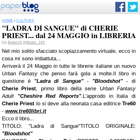
HOME
›
CULTURA
"LADRA DI SANGUE" di CHERIE
PRIEST... dal 24 MAGGIO in LIBRERIA
Da
Blake16
@Blake_165
Nel mio solito sfacciato scopiazzamento virtuale, ecco in
cosa mi sono imbattuta...
Arriverà il 24 Maggio in tutte le librerie italiane un nuovo
Urban Fantasy
che penso farà gola a molte.Il libro in
questione è
"Ladra di Sangue"
-
"Bloodshot"
- di
Cherie Priest
, primo libro della serie
Urban Fantasy
Adult
"Cheshire Red Reports"
.L'approdo in Italia di
Cherie Priest
lo si deve alla neonata casa editrice
Tre60
-
www.tre60libri.it
Ecco il libro...
TITOLO:
"Ladra di Sangue"
TITOLO ORIGINALE:
"Bloodshot"