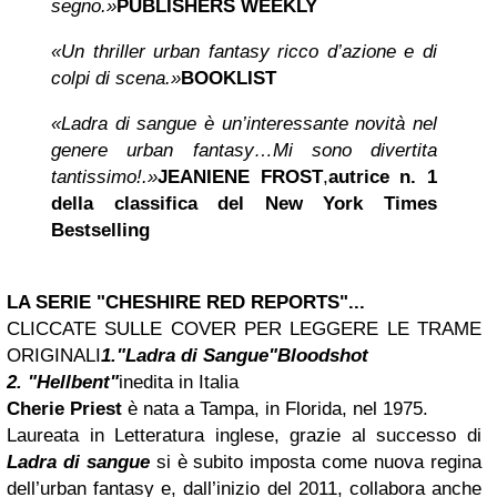
segno.»
PUBLISHERS WEEKLY
«Un thriller urban fantasy ricco d’azione e di
colpi di scena.»
BOOKLIST
«Ladra di sangue è un’interessante novità nel
genere urban fantasy…
Mi sono divertita
tantissimo!.»
JEANIENE FROST
,
autrice n. 1
della classifica del
New York Times
Bestselling
LA SERIE "CHESHIRE RED REPORTS"...
CLICCATE SULLE COVER
PER LEGGERE LE TRAME
ORIGINALI
1."Ladra di Sangue"
Bloodshot
2. "Hellbent"
inedita in Italia
Cherie Priest
è nata a Tampa, in Florida, nel 1975.
Laureata in Letteratura inglese, grazie al successo di
Ladra di sangue
si è subito imposta come nuova regina
dell’urban fantasy e, dall’inizio del 2011, collabora anche