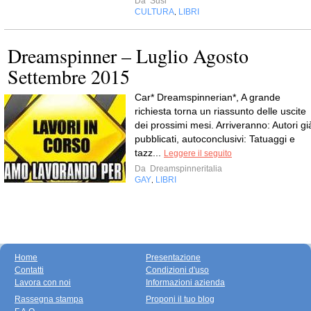
Da
Susi
CULTURA
LIBRI
,
Dreamspinner – Luglio Agosto
Settembre 2015
Car* Dreamspinnerian*, A grande
richiesta torna un riassunto delle uscite
dei prossimi mesi. Arriveranno: Autori gi
pubblicati, autoconclusivi: Tatuaggi e
tazz...
Leggere il seguito
Da
Dreamspinneritalia
GAY
LIBRI
,
Home
Presentazione
Contatti
Condizioni d'uso
Lavora con noi
Informazioni azienda
Rassegna stampa
Proponi il tuo blog