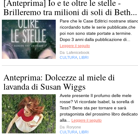
[Anteprima] Io e te oltre le stelle -
Brilleremo tra milioni di soli di Beth...
Pare che le Case Editrici nostrane stian
ricordando tutte le serie pubblicate,che
poi non sono state portate a termine.
Dopo 3 anni dalla pubblicazione di...
Leggere il seguito
Da
Lafenicebook
CULTURA
LIBRI
,
Anteprima: Dolcezze al miele di
lavanda di Susan Wiggs
Avete presente Il profumo delle mele
rosse? Vi ricordate Isabel, la sorella di
Tess? Bene sta per tornare e sarà
protagonista del prossimo libro dedicato
alla...
Leggere il seguito
Da
Roryone
CULTURA
LIBRI
,