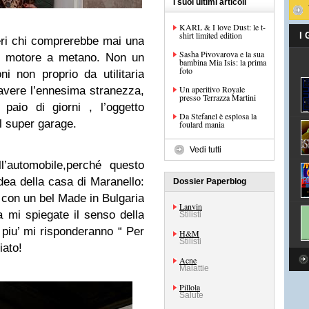
I suoi ultimi articoli
KARL & I love Dust: le t-
shirt limited edition
I
ri chi comprerebbe mai una
Sasha Pivovarova e la sua
 il motore a metano. Non un
bambina Mia Isis: la prima
foto
i non proprio da utilitaria
Un aperitivo Royale
 avere l’ennesima stranezza,
presso Terrazza Martini
aio di giorni , l’oggetto
Da Stefanel è esplosa la
el super garage.
foulard mania
Vedi tutti
l’automobile,perché questo
idea della casa di Maranello:
Dossier Paperblog
con un bel Made in Bulgaria
Lanvin
a mi spiegate il senso della
Stilisti
piu’ mi risponderanno “ Per
H&M
Stilisti
iato!
Acne
Malattie
Pillola
Salute