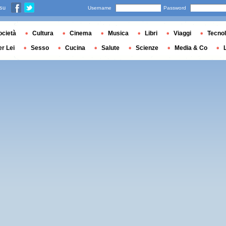
 su
Username
Password
ocietà
Cultura
Cinema
Musica
Libri
Viaggi
Tecnol
er Lei
Sesso
Cucina
Salute
Scienze
Media & Co