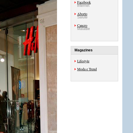
Facebook
Internet
Aborto
Salute
Cancro
Malattie
Magazines
Lifestyle
Moda e Trend