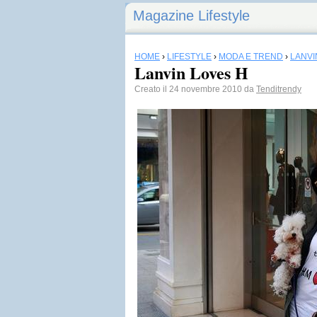
Magazine Lifestyle
HOME
›
LIFESTYLE
›
MODA E TREND
›
LANVI
Lanvin Loves H
Creato il 24 novembre 2010 da
Tenditrendy