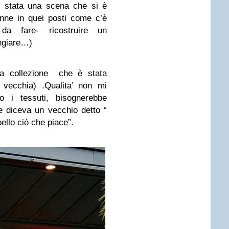
 è stata una scena che si è
nne in quei posti come c’è
da fare- ricostruire un
ngiare…)
la collezione che è stata
vecchia) .Qualita’ non mi
 i tessuti, bisognerebbe
e diceva un vecchio detto “
bello ciò che piace”.