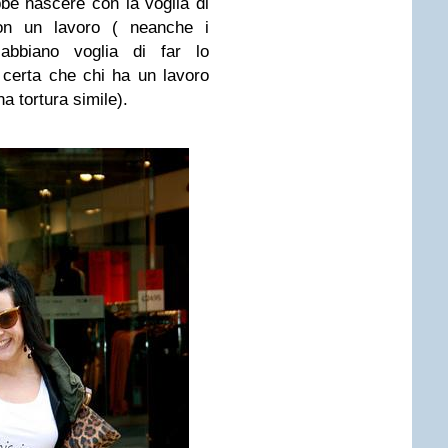
e nascere con la voglia di
con un lavoro ( neanche i
bbiano voglia di far lo
 certa che chi ha un lavoro
a tortura simile).