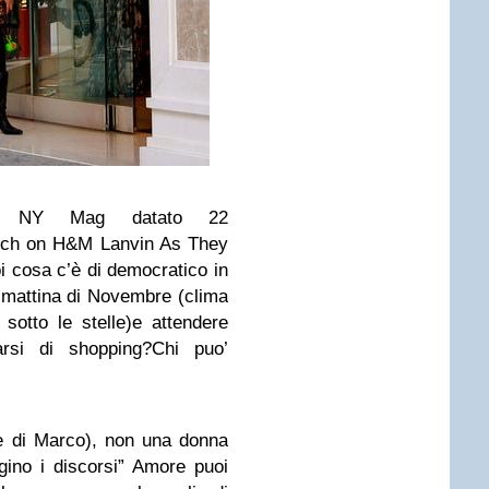
 del NY Mag datato 22
ch on H&M Lanvin As They
i cosa c’è di democratico in
a mattina di Novembre (clima
sotto le stelle)e attendere
rsi di shopping?Chi puo’
e di Marco), n
on una donna
gino i discorsi” Amore puoi