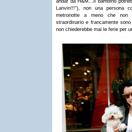
andar da H&M…il bambino potrebb
Lanvin!!!”), non una persona 
metronotte a meno che non a
straordinario e francamente sono
non chiederebbe mai le ferie per un