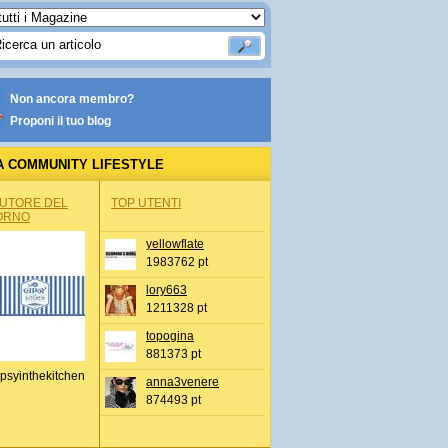
Non ancora membro?
Proponi il tuo blog
A COMMUNITY LIFESTYLE
AUTORE DEL
TOP UTENTI
ORNO
yellowflate
1983762 pt
lory663
1211328 pt
topogina
881373 pt
psyinthekitchen
anna3venere
874493 pt