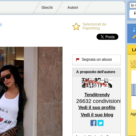
Giochi
Autori
N
Selezionati da
Paperblog
L
Segnala un abuso
L'
GI
A proposito dell'autore
Tenditrendy
26632
condivisioni
Vedi il suo profilo
Vedi il suo blog
Agi