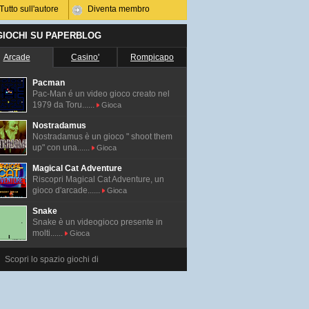
Tutto sull'autore
Diventa membro
 GIOCHI SU PAPERBLOG
Arcade
Casino'
Rompicapo
Pacman
Pac-Man é un video gioco creato nel
1979 da Toru......
Gioca
Nostradamus
Nostradamus è un gioco " shoot them
up" con una......
Gioca
Magical Cat Adventure
Riscopri Magical Cat Adventure, un
gioco d'arcade......
Gioca
Snake
Snake è un videogioco presente in
molti......
Gioca
Scopri lo spazio giochi di