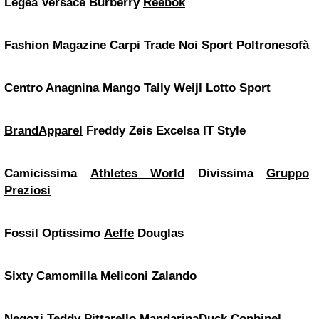
Legea
Versace
Burberry
Reebok
Fashion Magazine
Carpi Trade
Noi Sport
Poltronesofà
Centro Anagnina
Mango
Tally Weijl
Lotto Sport
BrandApparel
Freddy
Zeis Excelsa
IT Style
Camicissima
Athletes World
Divissima
Gruppo
Preziosi
Fossil
Optissimo
Aeffe
Douglas
Sixty
Camomilla
Meliconi
Zalando
Negozi Teddy
Pittarello
MandarinaDuck
Conbipel