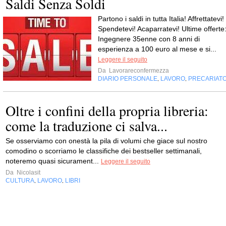
Saldi Senza Soldi
Partono i saldi in tutta Italia! Affrettatevi!
Spendetevi! Acaparratevi! Ultime offerte
Ingegnere 35enne con 8 anni di
esperienza a 100 euro al mese e si...
Leggere il seguito
Da
Lavorareconfermezza
DIARIO PERSONALE
LAVORO
PRECARIAT
,
,
Oltre i confini della propria libreria:
come la traduzione ci salva...
Se osserviamo con onestà la pila di volumi che giace sul nostro
comodino o scorriamo le classifiche dei bestseller settimanali,
noteremo quasi sicurament...
Leggere il seguito
Da
Nicolasit
CULTURA
LAVORO
LIBRI
,
,