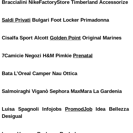
Braccialini
NikeFactoryStore
Timberland
Accessorize
Saldi
Privati
Bulgari
Foot Locker
Primadonna
Cisalfa Sport
Alcott
Golden Point
Original Marines
7Camicie
Negozi H&M
Pimkie
Prenatal
Bata
L’Oreal
Camper
Nau Ottica
Salmoiraghi Viganò
Sephora
MaxMara
La Gardenia
Luisa Spagnoli Infojobs
PromodJob
Idea Bellezza
Desigual