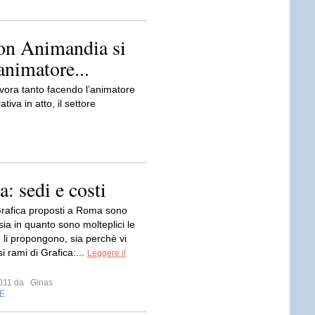
con Animandia si
animatore...
avora tanto facendo l’animatore
iva in atto, il settore
: sedi e costi
 Grafica proposti a Roma sono
ia in quanto sono molteplici le
 li propongono, sia perchè vi
i rami di Grafica:...
Leggere il
 2011 da
Ginas
E