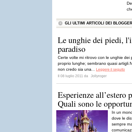
De
ch
GLI ULTIMI ARTICOLI DEI BLOGGE
Le unghie dei piedi, l'i
paradiso
Certe volte mi ritrovo con le unghie de
proprio lunghe; sembrano quasi artigli.
non credo sia una...
Leggere il seguito
Il 08 luglio 2011 da
Jollyroger
Esperienze all’estero p
Quali sono le opportu
In un mond
dove le dis
sempre mag
comunicazi