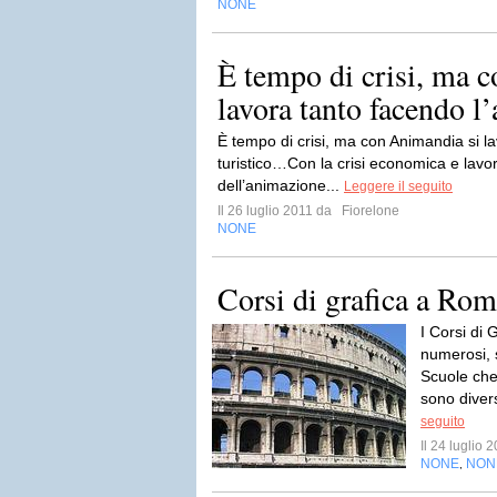
NONE
È tempo di crisi, ma 
lavora tanto facendo l’
È tempo di crisi, ma con Animandia si l
turistico…Con la crisi economica e lavorat
dell’animazione...
Leggere il seguito
Il 26 luglio 2011 da
Fiorelone
NONE
Corsi di grafica a Roma
I Corsi di
numerosi, s
Scuole che
sono divers
seguito
Il 24 luglio
NONE
NON
,