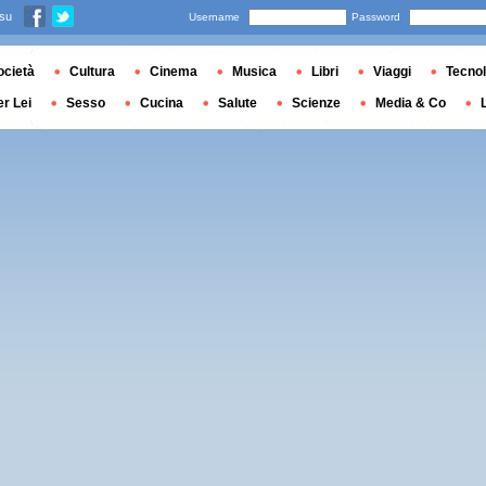
 su
Username
Password
ocietà
Cultura
Cinema
Musica
Libri
Viaggi
Tecnol
er Lei
Sesso
Cucina
Salute
Scienze
Media & Co