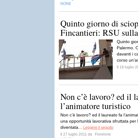
NONE
Quinto giorno di sciop
Fincantieri: RSU sull
Quinto gior
Palermo. Og
davanti i c
corso un’a
Il 18 luglio
Non c’è lavoro? ed il l
l’animatore turistico
Non c’è lavoro? ed il laureato fa l’anima
una opportunità lavorativa sfruttata per 
diventata...
Leggere il seguito
Il 27 luglio 2011 da
Fiorelone