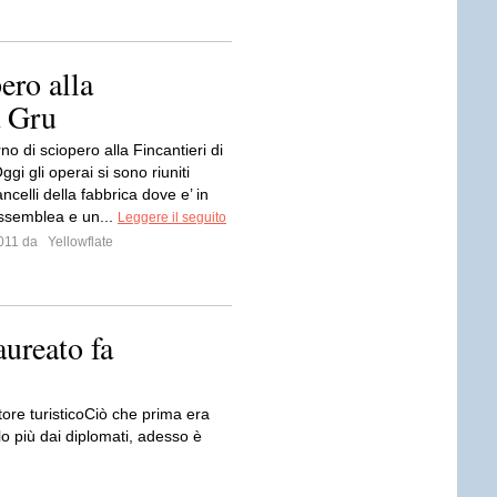
ero alla
a Gru
no di sciopero alla Fincantieri di
gi gli operai si sono riuniti
ancelli della fabbrica dove e’ in
ssemblea e un...
Leggere il seguito
 2011 da
Yellowflate
aureato fa
tore turisticoCiò che prima era
lo più dai diplomati, adesso è