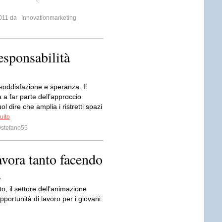
 2011 da
Innovationmarketing
esponsabilità
soddisfazione e speranza. Il
 a far parte dell’approccio
l dire che amplia i ristretti spazi
uito
stefano55
avora tanto facendo
…
to, il settore dell’animazione
portunità di lavoro per i giovani.