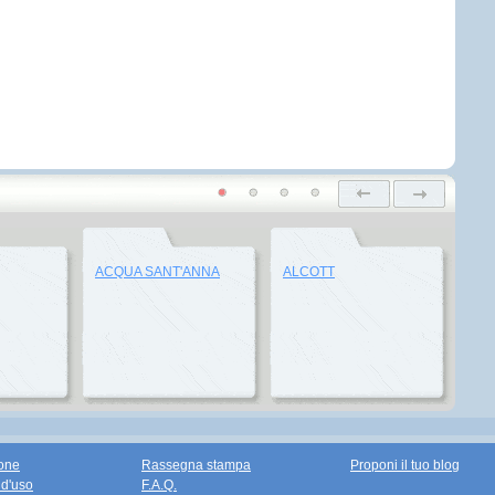
ACQUA SANT'ANNA
ALCOTT
one
Rassegna stampa
Proponi il tuo blog
 d'uso
F.A.Q.