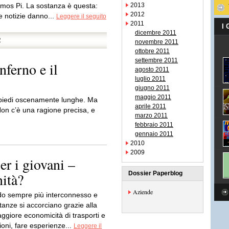
mos Pi. La sostanza è questa:
2013
2012
e notizie danno...
Leggere il seguito
2011
I
dicembre 2011
R
novembre 2011
ottobre 2011
settembre 2011
nferno e il
agosto 2011
luglio 2011
giugno 2011
maggio 2011
i piedi oscenamente lunghe. Ma
aprile 2011
Non c’è una ragione precisa, e
marzo 2011
febbraio 2011
gennaio 2011
2010
2009
er i giovani –
nità?
Dossier Paperblog
Aziende
o sempre più interconnesso e
tanze si accorciano grazie alla
giore economicità di trasporti e
oni, fare esperienze...
Leggere il