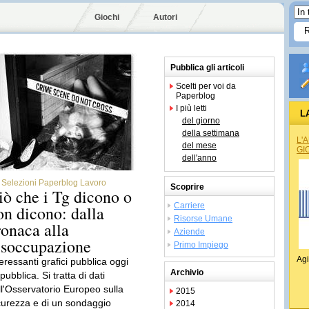
Giochi
Autori
Pubblica gli articoli
Scelti per voi da
Paperblog
I più letti
L
del giorno
della settimana
L'
del mese
GI
dell'anno
Selezioni Paperblog Lavoro
Scoprire
iò che i Tg dicono o
Carriere
on dicono: dalla
Risorse Umane
ronaca alla
Aziende
isoccupazione
Primo Impiego
Agi
eressanti grafici pubblica oggi
Archivio
ubblica. Si tratta di dati
ll'Osservatorio Europeo sulla
2015
curezza e di un sondaggio
2014