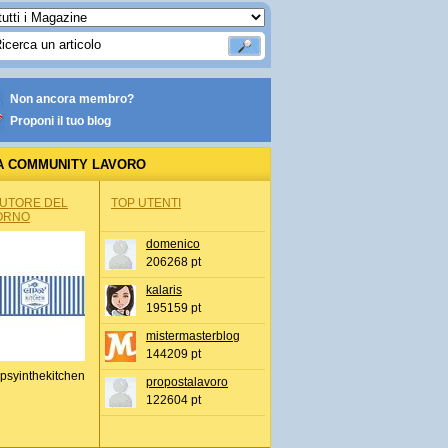
Non ancora membro?
Proponi il tuo blog
A COMMUNITY LAVORO
AUTORE DEL
TOP UTENTI
ORNO
domenico
206268 pt
kalaris
195159 pt
mistermasterblog
144209 pt
psyinthekitchen
propostalavoro
122604 pt