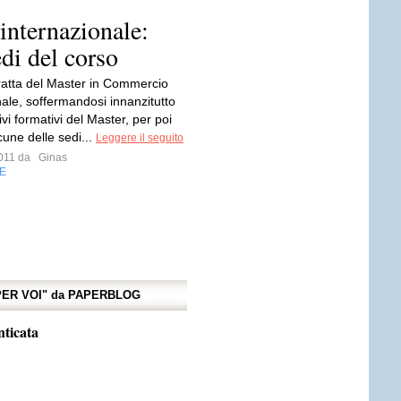
nternazionale:
edi del corso
tratta del Master in Commercio
nale, soffermandosi innanzitutto
tivi formativi del Master, per poi
cune delle sedi...
Leggere il seguito
 2011 da
Ginas
E
 PER VOI" da PAPERBLOG
nticata