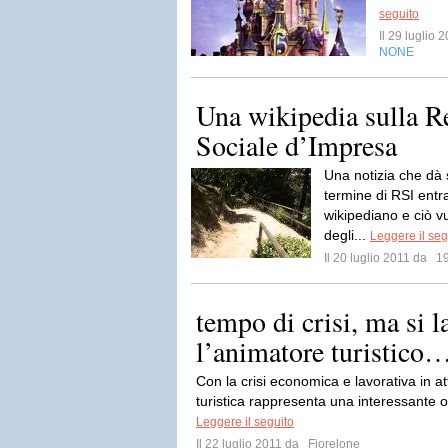
seguito
Il 29 luglio
NONE
Una wikipedia sulla R
Sociale d’Impresa
Una notizia che dà 
termine di RSI entra
wikipediano e ciò vuo
degli...
Leggere il seg
Il 20 luglio 2011 da
19
tempo di crisi, ma si l
l’animatore turistico
Con la crisi economica e lavorativa in at
turistica rappresenta una interessante op
Leggere il seguito
Il 22 luglio 2011 da
Fiorelone