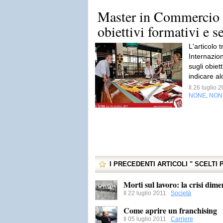
Master in Commercio i
obiettivi formativi e s
L'articolo 
Internazio
sugli obiet
indicare al
Il 26 luglio
NONE
NON
,
I PRECEDENTI ARTICOLI " SCELTI
Morti sul lavoro: la crisi dime
Il 22 luglio 2011
Società
Come aprire un franchising
Il 05 luglio 2011
Carriere