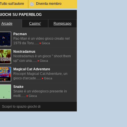
Tutto sull'autore
Diventa membro
 GIOCHI SU PAPERBLOG
Arcade
Casino'
Rompicapo
Pacman
Pac-Man é un video gioco creato nel
1979 da Toru......
Gioca
Nostradamus
Nostradamus è un gioco " shoot them
up" con una......
Gioca
Magical Cat Adventure
Riscopri Magical Cat Adventure, un
gioco d'arcade......
Gioca
Snake
Snake è un videogioco presente in
molti......
Gioca
Scopri lo spazio giochi di