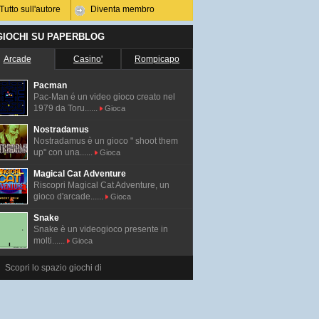
Tutto sull'autore
Diventa membro
 GIOCHI SU PAPERBLOG
Arcade
Casino'
Rompicapo
Pacman
Pac-Man é un video gioco creato nel
1979 da Toru......
Gioca
Nostradamus
Nostradamus è un gioco " shoot them
up" con una......
Gioca
Magical Cat Adventure
Riscopri Magical Cat Adventure, un
gioco d'arcade......
Gioca
Snake
Snake è un videogioco presente in
molti......
Gioca
Scopri lo spazio giochi di