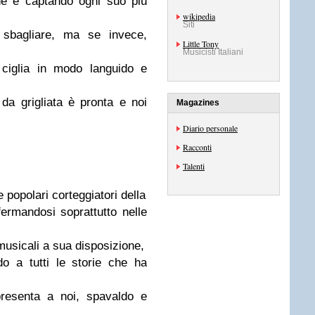
ne e captando ogni suo più
wikipedia
Siti
 sbagliare, ma se invece,
Little Tony
Musicisti Italiani
 ciglia in modo languido e
 da grigliata è pronta e noi
Magazines
Diario personale
Racconti
Talenti
e popolari corteggiatori della
ermandosi soprattutto nelle
musicali a sua disposizione,
o a tutti le storie che ha
presenta a noi, spavaldo e