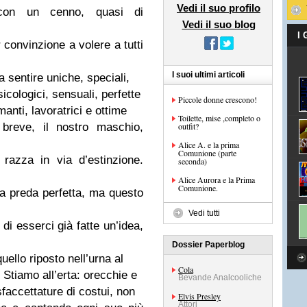
Vedi il suo profilo
e con un cenno, quasi di
Vedi il suo blog
I
 convinzione a volere a tutti
I suoi ultimi articoli
a sentire uniche, speciali,
psicologici, sensuali, perfette
Piccole donne crescono!
nti, lavoratrici e ottime
Toilette, mise ,completo o
 breve, il nostro maschio,
outfit?
Alice A. e la prima
Comunione (parte
razza in via d’estinzione.
seconda)
Alice Aurora e la Prima
Comunione.
na preda perfetta, ma questo
Vedi tutti
i esserci già fatte un’idea,
Dossier Paperblog
uello riposto nell’urna al
Cola
 Stiamo all’erta: orecchie e
Bevande Analcooliche
sfaccettature di costui, non
Elvis Presley
Attori