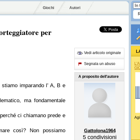
Giochi
Autori
orteggiatore per
L
Vedi articolo originale
L'
Segnala un abuso
GI
A proposito dell'autore
, stiamo imparando l’ A, B e
blematico, ma fondamentale
e perché ci chiamano prede e
Agi
amare così? Non possiamo
Gattolona1964
5
condivisioni