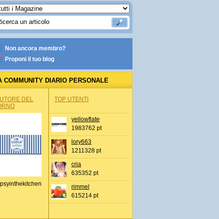
Non ancora membro?
Proponi il tuo blog
A COMMUNITY DIARIO PERSONALE
AUTORE DEL
TOP UTENTI
ORNO
yellowflate
1983762 pt
lory663
1211328 pt
cria
635352 pt
psyinthekitchen
rimmel
615214 pt