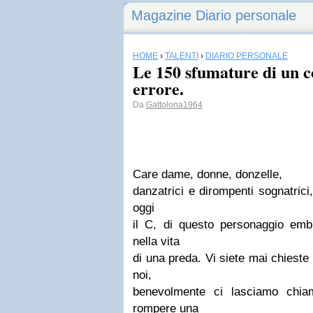
Magazine Diario personale
HOME
›
TALENTI
›
DIARIO PERSONALE
Le 150 sfumature di un c
errore.
Da
Gattolona1964
Care dame, donne, donzelle,
danzatrici e dirompenti sognatrici
oggi
il C, di questo personaggio em
nella vita
di una preda. Vi siete mai chiest
noi,
benevolmente ci lasciamo chi
rompere una