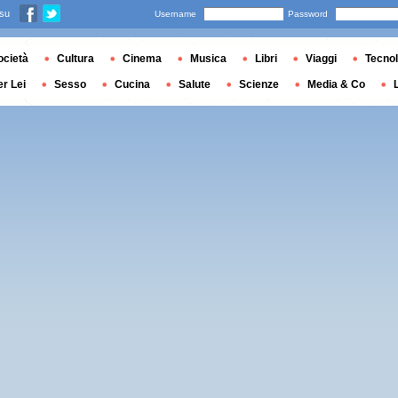
 su
Username
Password
ocietà
Cultura
Cinema
Musica
Libri
Viaggi
Tecnol
er Lei
Sesso
Cucina
Salute
Scienze
Media & Co