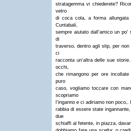
stratagemma vi chiederete? Ricord
vetro
di coca cola, a forma allungata 
Cuntabali,
sempre aiutato dall’amico un po’ s
di
traverso, dentro agli slip, per non
ci
racconta un’altra delle sue storie
occhi,
che rimangono per ore incollate 
puro
caso, vogliamo toccare con mano 
scopriamo
l’inganno e ci adiriamo non poco,. 
rabbia di essere state ingannante
due
schiaffi al fetente, in piazza, dava
dobbiamo fare una scelta: o cred