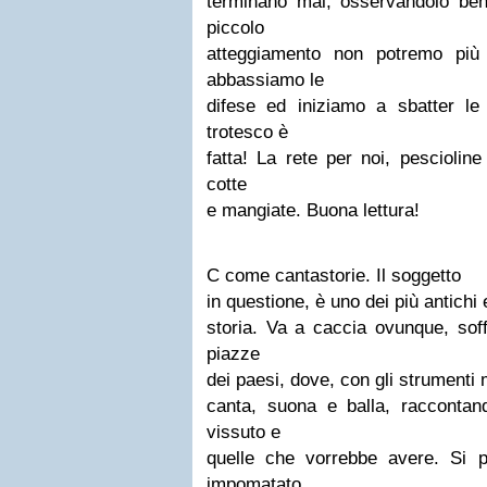
terminano mai, osservandolo be
piccolo
atteggiamento non potremo più
abbassiamo le
difese ed iniziamo a sbatter le
trotesco è
fatta! La rete per noi, pescioline
cotte
e mangiate. Buona lettura!
C come cantastorie.
Il soggetto
in questione, è uno dei più antichi 
storia. Va a caccia ovunque, soff
piazze
dei paesi, dove, con gli strumenti 
canta, suona e balla, raccontand
vissuto e
quelle che vorrebbe avere. Si 
impomatato