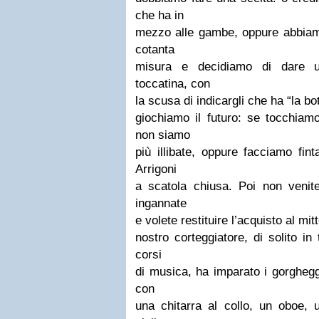
che ha in
mezzo alle gambe, oppure abbiam
cotanta
misura e decidiamo di dare u
toccatina, con
la scusa di indicargli che ha “la bo
giochiamo il futuro: se tocchiam
non siamo
più illibate, oppure facciamo fi
Arrigoni
a scatola chiusa. Poi non venite
ingannate
e volete restituire l’acquisto al m
nostro corteggiatore, di solito in
corsi
di musica, ha imparato i gorghegg
con
una chitarra al collo, un oboe, 