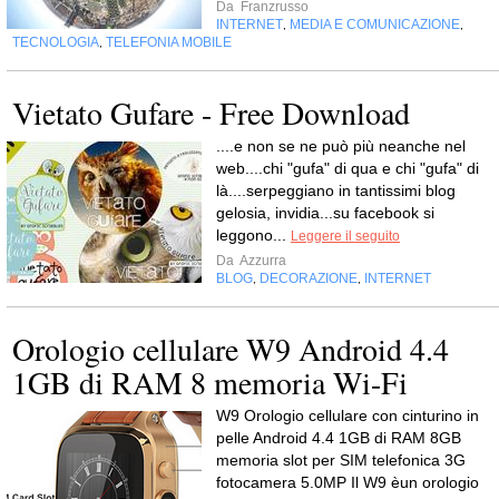
Da
Franzrusso
INTERNET
MEDIA E COMUNICAZIONE
,
,
TECNOLOGIA
TELEFONIA MOBILE
,
Vietato Gufare - Free Download
....e non se ne può più neanche nel
web....chi "gufa" di qua e chi "gufa" di
là....serpeggiano in tantissimi blog
gelosia, invidia...su facebook si
leggono...
Leggere il seguito
Da
Azzurra
BLOG
DECORAZIONE
INTERNET
,
,
Orologio cellulare W9 Android 4.4
1GB di RAM 8 memoria Wi-Fi
W9 Orologio cellulare con cinturino in
pelle Android 4.4 1GB di RAM 8GB
memoria slot per SIM telefonica 3G
fotocamera 5.0MP Il W9 èun orologio