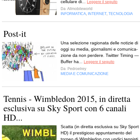
cellulare di...
Leggere il seguito
Da
Allmobileworld
INFORMATICA
INTERNET
TECNOLOGIA
,
,
Post-it
Una sele­zione ragio­nata delle noti­zie di
oggi su media, gior­na­li­smi e comu­ni­ca­
zione da non perdere. Twit­ter Timing —
Buf­fer ha...
Leggere il seguito
Da
Pedroelrey
MEDIA E COMUNICAZIONE
Tennis - Wimbledon 2015, in diretta
esclusiva su Sky Sport con 6 canali
HD...
Scatta (in diretta esclusiva su Sky Sport
HD) il prestigioso appuntamento del
torneo di Wimbledon con undici tennisti