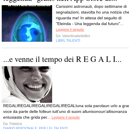
Carissimi astronauti, dopo settimane di
segnalazioni, stavolta ho una notizia ch
riguarda me! In attesa del seguito di
"Eleinda - Una leggenda dal futuro"...
Leggere il seguito
Da
Valentinabellettini
LIBRI
TALENTI
,
...e venne il tempo dei R E G A L I...
REGALIREGALIREGALIREGALIREGALIuna sola parolaun urlo a gra
voce da parte delle folleun tutt'uno di suoni allunisonoun'altisonanza
entusiasta che grida per...
Leggere il seguito
Da
Patalice
DIARIO PERSONALE
PER LEI
TALENTI
,
,