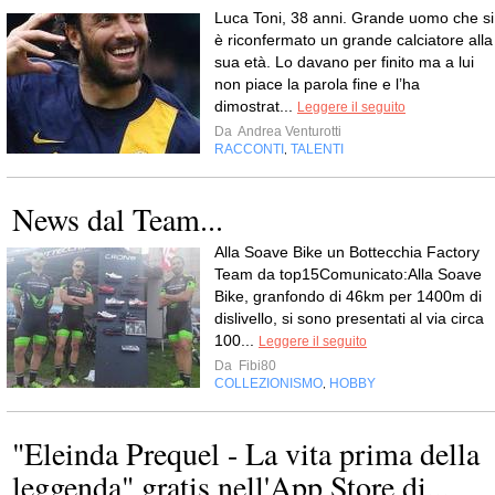
Luca Toni, 38 anni. Grande uomo che si
è riconfermato un grande calciatore alla
sua età. Lo davano per finito ma a lui
non piace la parola fine e l’ha
dimostrat...
Leggere il seguito
Da
Andrea Venturotti
RACCONTI
TALENTI
,
News dal Team...
Alla Soave Bike un Bottecchia Factory
Team da top15Comunicato:Alla Soave
Bike, granfondo di 46km per 1400m di
dislivello, si sono presentati al via circa
100...
Leggere il seguito
Da
Fibi80
COLLEZIONISMO
HOBBY
,
"Eleinda Prequel - La vita prima della
leggenda" gratis nell'App Store di...