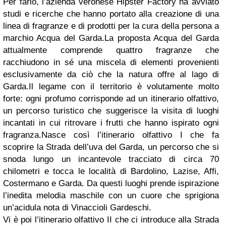
Per farlo, l’azienda veronese Hipster Factory ha avviato
studi e ricerche che hanno portato alla creazione di una
linea di fragranze e di prodotti per la cura della persona a
marchio Acqua del Garda.La proposta Acqua del Garda
attualmente comprende quattro fragranze che
racchiudono in sé una miscela di elementi provenienti
esclusivamente da ciò che la natura offre al lago di
Garda.Il legame con il territorio è volutamente molto
forte: ogni profumo corrisponde ad un itinerario olfattivo,
un percorso turistico che suggerisce la visita di luoghi
incantati in cui ritrovare i frutti che hanno ispirato ogni
fragranza.Nasce così l’itinerario olfattivo I che fa
scoprire la Strada dell’uva del Garda, un percorso che si
snoda lungo un incantevole tracciato di circa 70
chilometri e tocca le località di Bardolino, Lazise, Affi,
Costermano e Garda. Da questi luoghi prende ispirazione
l’inedita melodia maschile con un cuore che sprigiona
un’acidula nota di Vinaccioli Gardeschi.
Vi è poi l’itinerario olfattivo II che ci introduce alla Strada