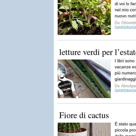
di voi lo f
nel mio co
nuovo nutr
Da
Ortoweb
GIARDINAG
letture verdi per l’esta
I libri son
vacanze es
più numeros
giardinaggi
Da
Aboutga
GIARDINAG
Fiore di cactus
È stato qu
piccola pr