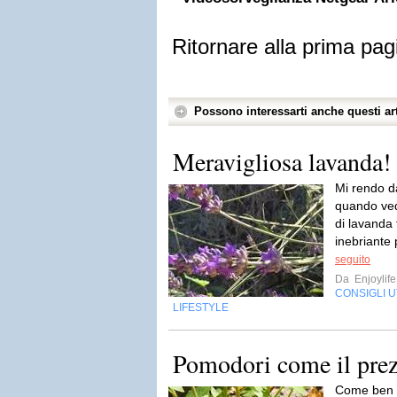
Ritornare alla prima pag
Possono interessarti anche questi art
Meravigliosa lavanda!
Mi rendo d
quando ved
di lavanda f
inebriante 
seguito
Da
Enjoylife
CONSIGLI UT
LIFESTYLE
Pomodori come il pre
Come ben s