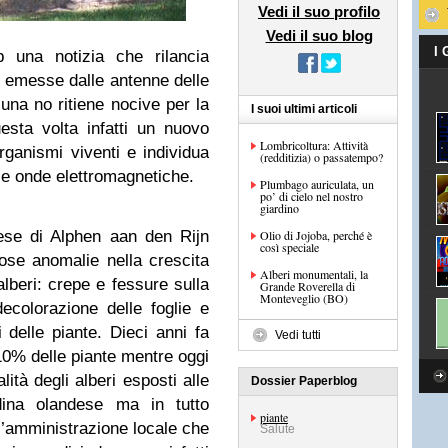
Vedi il suo profilo
Vedi il suo blog
I
b una notizia che rilancia
i emesse dalle antenne delle
 una no ritiene nocive per la
I suoi ultimi articoli
esta volta infatti un nuovo
Lombricoltura: Attività
organismi viventi e individua
(redditizia) o passatempo?
lle onde elettromagnetiche.
Plumbago auriculata, un
po’ di cielo nel nostro
giardino
dese di Alphen aan den Rijn
Olio di Jojoba, perché è
così speciale
ose anomalie nella crescita
Alberi monumentali, la
 alberi: crepe e fessure sulla
Grande Roverella di
Monteveglio (BO)
ecolorazione delle foglie e
 delle piante. Dieci anni fa
Vedi tutti
10% delle piante mentre oggi
lità degli alberi esposti alle
Dossier Paperblog
adina olandese ma in tutto
piante
l’amministrazione locale che
Salute