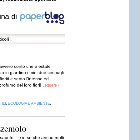
ina di
icoli :
avvero conto che è estate
o in giardino i miei due cespugli
ioriti e sento l'intenso ed
profumo dei loro fiori!
Leggere il
ILI
ECOLOGIA E AMBIENTE
,
,
zzemolo
apete – e io so che anche molti