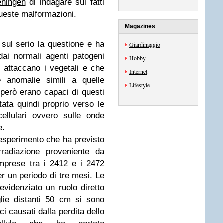
eningen
di indagare sui fatti
queste malformazioni.
Magazines
sul serio la questione e ha
Giardinaggio
ai normali agenti patogeni
Hobby
o attaccano i vegetali e che
Internet
 anomalie simili a quelle
Lifestyle
i però erano capaci di questi
stata quindi proprio verso le
ellulari ovvero sulle onde
e.
 esperimento
che ha previsto
irradiazione proveniente da
mprese tra i 2412 e i 2472
 un periodo di tre mesi. Le
evidenziato un ruolo diretto
glie distanti 50 cm si sono
ci causati dalla perdita dello