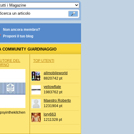
Non ancora membro?
Proponi il tuo blog
A COMMUNITY GIARDINAGGIO
AUTORE DEL
TOP UTENTI
ORNO
allmobileworld
8820742 pt
yellowflate
1983762 pt
Maestro Roberto
1231904 pt
psyinthekitchen
lory663
1211328 pt