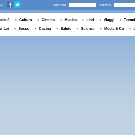
 su
Username
Password
ocietà
Cultura
Cinema
Musica
Libri
Viaggi
Tecnol
er Lei
Sesso
Cucina
Salute
Scienze
Media & Co