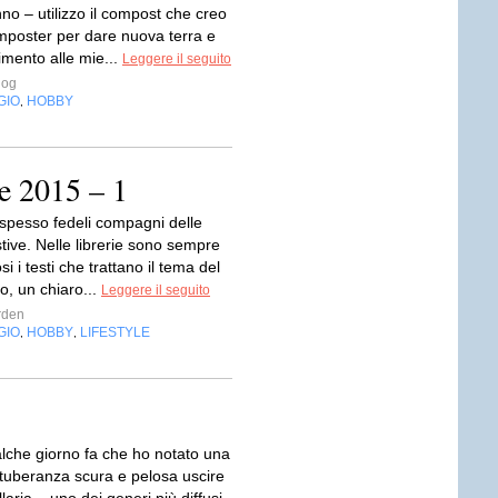
anno – utilizzo il compost che creo
mposter per dare nuova terra e
imento alle mie...
Leggere il seguito
log
GIO
HOBBY
,
te 2015 – 1
o spesso fedeli compagni delle
tive. Nelle librerie sono sempre
i i testi che trattano il tema del
o, un chiaro...
Leggere il seguito
rden
GIO
HOBBY
LIFESTYLE
,
,
alche giorno fa che ho notato una
otuberanza scura e pelosa uscire