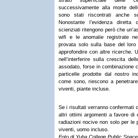
strato superficiale delle 
successivamente alla morte delle 
sono stati riscontrati anche s
Nonostante l’evidenza diretta 
scienziati ritengono però che un’a
wifi e le anomalie registrate n
provata solo sulla base del loro
approfondire con altre ricerche. U
nell’interferire sulla crescita d
assodato, forse in combinazione co
particelle prodotte dal nostro i
come sono, riescono a penetrare 
viventi, piante incluse.
Se i risultati verranno confermati 
altri ottimi argomenti a favore di
radiazioni nocive non solo per le p
viventi, uomo incluso.
Foto di
Yuba College Public Space