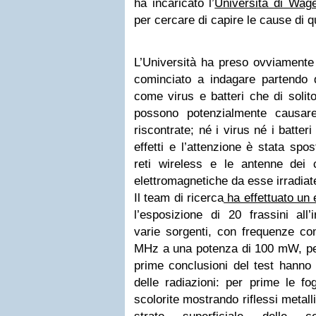
ha incaricato l’
Università di Wag
per cercare di capire le cause di 
L’Università ha preso ovviamente 
cominciato a indagare partendo d
come virus e batteri che di solit
possono potenzialmente causare
riscontrate; né i virus né i batter
effetti e l’attenzione è stata spo
reti wireless e le antenne dei c
elettromagnetiche da esse irradiat
Il team di ricerca
ha effettuato un
l’esposizione di 20 frassini all’
varie sorgenti, con frequenze co
MHz a una potenza di 100 mW, per
prime conclusioni del test hanno 
delle radiazioni: per prime le fo
scolorite mostrando riflessi metalli