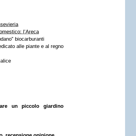
nsevieria
omestico: l’Areca
udano” biocarburanti
edicato alle piante e al regno
salice
re un piccolo giardino
o, recensione opinione