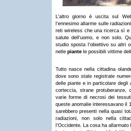
L’altro giorno è uscita sul We
l’ennesimo allarme sulle radiazion
reti wireless che una ricerca sì e
salute dell’uomo, e non solo. Qu
studio sposta l’obiettivo su altri 
nelle
piante
le possibili vittime de
Tutto nasce nella cittadina olan
dove sono state registrate numer
delle piante e in particolare degli
corteccia, strane protuberanze, d
varie forme di necrosi dei tessuti
queste anomalie interessavano il 
sarebbero presenti nella quasi tota
radiazioni, non solo nella citt
l’Occidente. La cosa ha allarmato 