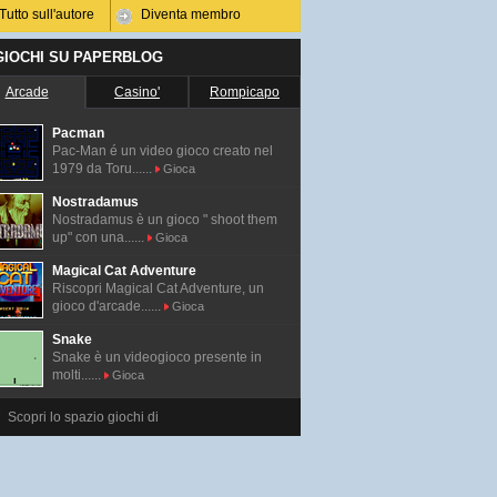
Tutto sull'autore
Diventa membro
 GIOCHI SU PAPERBLOG
Arcade
Casino'
Rompicapo
Pacman
Pac-Man é un video gioco creato nel
1979 da Toru......
Gioca
Nostradamus
Nostradamus è un gioco " shoot them
up" con una......
Gioca
Magical Cat Adventure
Riscopri Magical Cat Adventure, un
gioco d'arcade......
Gioca
Snake
Snake è un videogioco presente in
molti......
Gioca
Scopri lo spazio giochi di