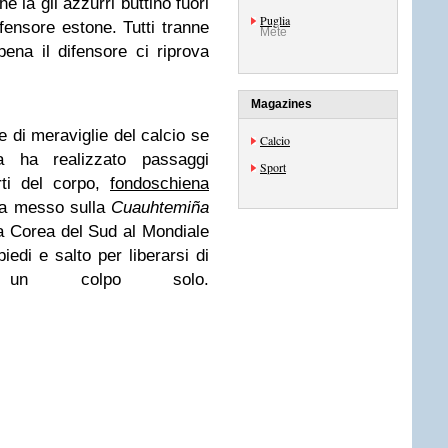
e la gli azzurri buttino fuori
Puglia
difensore estone. Tutti tranne
Mete
pena il difensore ci riprova
Magazines
e di meraviglie del calcio se
Calcio
a ha realizzato passaggi
Sport
rti del corpo,
fondoschiena
ha messo sulla
Cuauhtemiña
a Corea del Sud al Mondiale
iedi e salto per liberarsi di
un colpo solo.