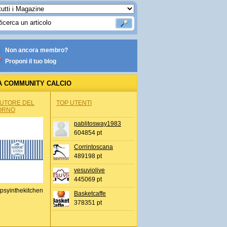
Non ancora membro?
Proponi il tuo blog
A COMMUNITY CALCIO
AUTORE DEL
TOP UTENTI
ORNO
pablitosway1983
604854 pt
Corrintoscana
489198 pt
vesuviolive
445069 pt
psyinthekitchen
Basketcaffe
378351 pt