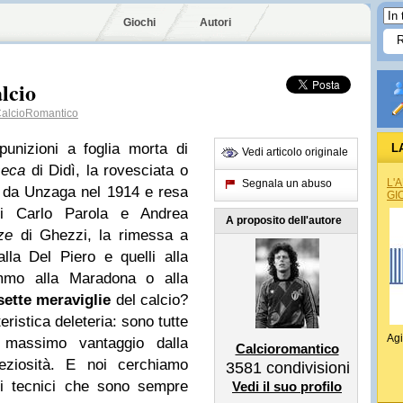
Giochi
Autori
alcio
alcioRomantico
punizioni a foglia morta di
L
Vedi articolo originale
seca
di Didì, la rovesciata o
L'
Segnala un abuso
a da Unzaga nel 1914 e resa
GI
 di Carlo Parola e Andrea
A proposito dell'autore
ze
di Ghezzi, la rimessa a
lla Del Piero e quelli alla
mo alla Maradona o alla
sette meraviglie
del calcio?
istica deleteria: sono tutte
Agi
 massimo vantaggio dalla
Calcioromantico
ziosità.
E noi cerchiamo
3581
condivisioni
ti tecnici che sono sempre
Vedi il suo profilo