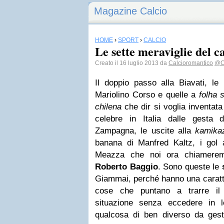
Magazine Calcio
HOME
›
SPORT
›
CALCIO
Le sette meraviglie del c
Creato il 16 luglio 2013 da
Calcioromantico
@C
Il doppio passo alla Biavati, le 
Mariolino Corso e quelle a
folha 
chilena
che dir si voglia inventat
celebre in Italia dalle gesta
Zampagna, le uscite alla
kamika
banana di Manfred Kaltz, i gol a
Meazza che noi ora chiamerem
Roberto Baggio
. Sono queste le
Giammai, perché hanno una caratter
cose che puntano a trarre il
situazione senza eccedere in le
qualcosa di ben diverso da ges