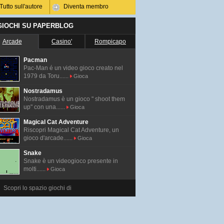
Tutto sull'autore
Diventa membro
 GIOCHI SU PAPERBLOG
Arcade
Casino'
Rompicapo
Pacman
Pac-Man é un video gioco creato nel
1979 da Toru......
Gioca
Nostradamus
Nostradamus è un gioco " shoot them
up" con una......
Gioca
Magical Cat Adventure
Riscopri Magical Cat Adventure, un
gioco d'arcade......
Gioca
Snake
Snake è un videogioco presente in
molti......
Gioca
Scopri lo spazio giochi di