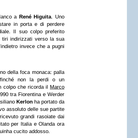
Blanco a
René Higuita
. Uno
stare in porta e di perdere
diale. Il suo colpo preferito
 tiri indirizzati verso la sua
l’indietro invece che a pugni
ino della foca monaca:
palla
 finché non la perdi o un
 colpo che ricorda il
Marco
990 tra Fiorentina e Werder
siliano
Kerlon
ha portato da
vo assoluto delle sue partite
icevuto grandi rasoiate dai
sitato per Italia e Olanda
ora
inha cucito addosso.