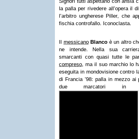
Signori tutti aspettano con ansia ch
la palla per rivedere all’opera il 
l’arbitro ungherese Piller, che ap
fischia controfallo. Iconoclasta.
Il
messicano
Blanco
è un altro ch
ne intende. Nella sua carrier
smarcanti con quasi tutte le pa
compreso
, ma il suo marchio lo 
eseguita in mondovisione contro l
di Francia ’98: palla in mezzo ai p
due marcatori in 