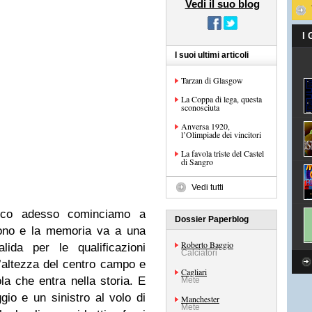
Vedi il suo blog
I
I suoi ultimi articoli
Tarzan di Glasgow
La Coppa di lega, questa
sconosciuta
Anversa 1920,
l’Olimpiade dei vincitori
La favola triste del Castel
di Sangro
Vedi tutti
cco adesso cominciamo a
Dossier Paperblog
cono e la memoria va a una
Roberto Baggio
alida per le qualificazioni
Calciatori
l’altezza del centro campo e
Cagliari
a che entra nella storia. E
Mete
io e un sinistro al volo di
Manchester
Mete