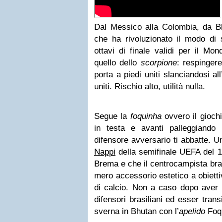
Dal Messico alla Colombia, da 
che ha rivoluzionato il modo di 
ottavi di finale validi per il Mon
quello dello
scorpione
: respingere
porta a piedi uniti slanciandosi al
uniti. Rischio alto, utilità nulla.
Segue la
foquinha
ovvero il gioch
in testa e avanti palleggiando
difensore avversario ti abbatte.
Un
Nappi
della semifinale UEFA del 1
Brema e che il centrocampista bra
mero accessorio estetico a obietti
di calcio. Non a caso dopo aver r
difensori brasiliani ed esser tran
sverna in Bhutan con l’
apelido
Foqu