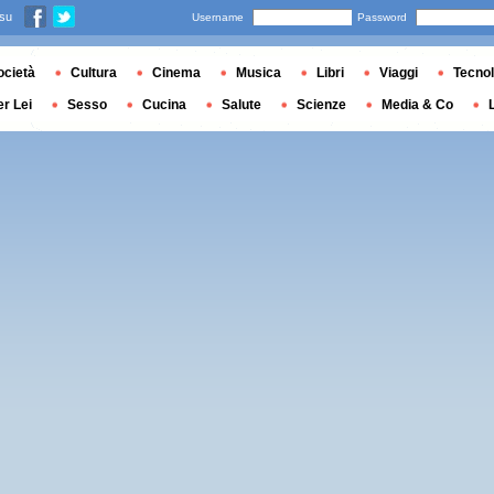
 su
Username
Password
ocietà
Cultura
Cinema
Musica
Libri
Viaggi
Tecnol
er Lei
Sesso
Cucina
Salute
Scienze
Media & Co