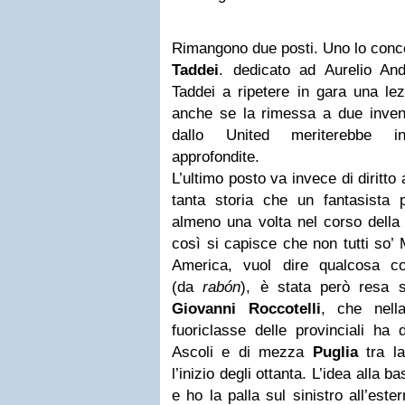
Rimangono due posti. Uno lo conce
Taddei
. dedicato ad Aurelio And
Taddei a ripetere in gara una lez
anche se la rimessa a due inven
dallo United meriterebbe in
approfondite.
L’ultimo posto va invece di diritto 
tanta storia che un fantasista p
almeno una volta
nel corso della 
così si capisce che non tutti so’
America, vuol dire qualcosa c
(da
rabón
), è stata però resa st
Giovanni Roccotelli
, che nell
fuoriclasse delle provinciali ha de
Ascoli e di mezza
Puglia
tra la
l’inizio degli ottanta. L’idea alla
e ho la palla sul sinistro all’este