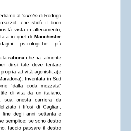
diamo all’
aurelio
di Rodrigo
reazzoli che sfidò il buon
iosità vista in allenamento,
tata in quel di
Manchester
dagini psicologiche più
alla
rabona
che ha talmente
er dirsi tale deve tentare
propria attività agonistica
(e
 Maradona). Inventata in Sud
ome “dalla coda mozzata”
ile di vita da un italiano,
a sua onesta carriera da
liziato i tifosi di Cagliari,
 fine degli anni settanta e
 base semplice: se sono destro
rno, faccio passare il destro