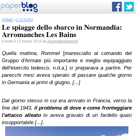
HOME
›
CULTURA
Le spiagge dello sbarco in Normandia:
Arromanches Les Bains
Creato il 12 marzo 2015 da
Auroradomeniconi
Quella mattina, Rommel
[maresciallo al comando del
Gruppo d'Armate più importante e meglio equipaggiato
dell'esercito tedesco, n.d.a.]
si preparava a partire. Per
parecchi mesi aveva sperato di passare qualche giorno
in Germania ai primi di giugno. [...]
Dal giorno stesso in cui era arrivato in Francia, verso la
fine del 1943,
il problema di dove e come fronteggiare
l'attacco alleato
lo aveva gravato di un fardello quasi
insopportabile [...].