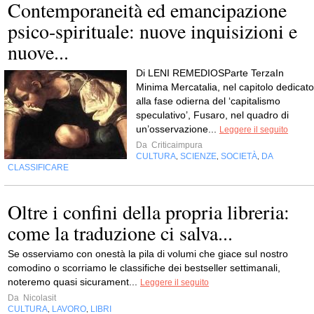
Contemporaneità ed emancipazione
psico-spirituale: nuove inquisizioni e
nuove...
Di LENI REMEDIOSParte TerzaIn
Minima Mercatalia, nel capitolo dedicato
alla fase odierna del ‘capitalismo
speculativo’, Fusaro, nel quadro di
un’osservazione...
Leggere il seguito
Da
Criticaimpura
CULTURA
SCIENZE
SOCIETÀ
DA
,
,
,
CLASSIFICARE
Oltre i confini della propria libreria:
come la traduzione ci salva...
Se osserviamo con onestà la pila di volumi che giace sul nostro
comodino o scorriamo le classifiche dei bestseller settimanali,
noteremo quasi sicurament...
Leggere il seguito
Da
Nicolasit
CULTURA
LAVORO
LIBRI
,
,