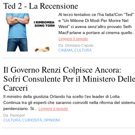
Ted 2 - La Recensione
Al terzo tentativo ce l'ha fatta!Con "Ted"
e "Un Milione Di Modi Per Morire Nel
West" ci aveva senz'altro provato Seth
MacFarlane a portare al cinema quello..
Leggere il seguito
Da
Giordano Caputo
CINEMA
CULTURA
,
Il Governo Renzi Colpisce Ancora:
Sofri Consulente Per il Ministero Dell
Carceri
Il ministro della giustizia Orlando ha scelto l’ex leader di Lotta
Continua tra gli esperti che saranno coinvolti nella riforma del sistem
penitenziario. Si...
Leggere il seguito
Da
Paolopol
CULTURA
CURIOSITÀ
OPINIONI
,
,