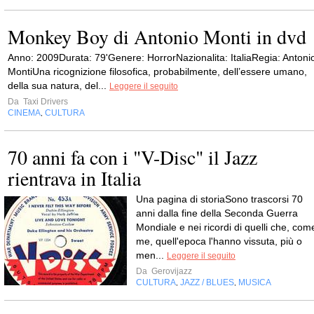
Monkey Boy di Antonio Monti in dvd
Anno: 2009Durata: 79'Genere: HorrorNazionalita: ItaliaRegia: Antoni
MontiUna ricognizione filosofica, probabilmente, dell’essere umano,
della sua natura, del...
Leggere il seguito
Da
Taxi Drivers
CINEMA
CULTURA
,
70 anni fa con i "V-Disc" il Jazz
rientrava in Italia
Una pagina di storiaSono trascorsi 70
anni dalla fine della Seconda Guerra
Mondiale e nei ricordi di quelli che, com
me, quell'epoca l'hanno vissuta, più o
men...
Leggere il seguito
Da
Gerovijazz
CULTURA
JAZZ / BLUES
MUSICA
,
,