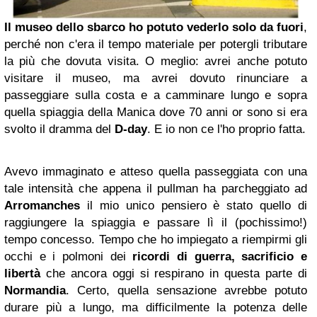
Il museo dello sbarco ho potuto vederlo solo da fuori
,
perché non c'era il tempo materiale per potergli tributare
la più che dovuta visita. O meglio: avrei anche potuto
visitare il museo, ma avrei dovuto rinunciare a
passeggiare sulla costa e a camminare lungo e sopra
quella spiaggia della Manica dove 70 anni or sono si era
svolto il dramma del
D-day
. E io non ce l'ho proprio fatta.
Avevo immaginato e atteso quella passeggiata con una
tale intensità che appena il pullman ha parcheggiato ad
Arromanches
il mio unico pensiero è stato quello di
raggiungere la spiaggia e passare lì il (pochissimo!)
tempo concesso. Tempo che ho impiegato a riempirmi gli
occhi e i polmoni dei
ricordi di guerra, sacrificio e
libertà
che ancora oggi si respirano in questa parte di
Normandia
. Certo, quella sensazione avrebbe potuto
durare più a lungo, ma difficilmente la potenza delle