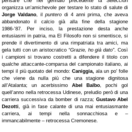
pensare che nel gennaio precedente la Selección
organizza un’amichevole per testare lo stato di salute di
Jorge Valdano
, il
puntero
di 4 anni prima, che aveva
abbandonato il calcio già alla fine della stagione
1986-’87. Per inciso, la prestazione desta anche
entusiasmi in patria, ma El Filosofo non si smentisce, si
prende il divertimento di una rimpatriata tra amici, ma
gela tutti con un aristocratico
“Grazie, ho già dato”
. Così
i campioni si trovano costretti a difendere il titolo con
qualche attaccante-comparsa del campionato italiano, ai
tempi il più quotato del mondo:
Caniggia,
ala un po’ folle
che viene da nulla più che una stagione dignitosa
all’Atalanta; un acerbissimo
Abel Balbo
, pochi gol
quell’anno nella retrocessa Udinese, preludio però di una
carriera successiva da bomber di razza;
Gustavo Abel
Dezotti
, già in fase calante di una mai entusiasmante
carriera, ai tempi nella sonnacchiosa e –
immancabilmente – retrocessa Cremonese.