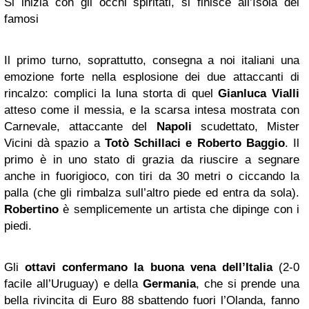
Si inizia con gli occhi spiritati, si finisce all’Isola dei
famosi
Il primo turno, soprattutto, consegna a noi italiani una
emozione forte nella esplosione dei due attaccanti di
rincalzo: complici la luna storta di quel
Gianluca Vialli
atteso come il messia, e la scarsa intesa mostrata con
Carnevale, attaccante del
Napoli
scudettato, Mister
Vicini dà spazio a
Totò Schillaci e Roberto Baggio
. Il
primo è in uno stato di grazia da riuscire a segnare
anche in fuorigioco, con tiri da 30 metri o ciccando la
palla (che gli rimbalza sull’altro piede ed entra da sola).
Robertino
è semplicemente un artista che dipinge con i
piedi.
Gli
ottavi confermano la buona vena dell’Italia
(2-0
facile all’Uruguay) e della
Germania
, che si prende una
bella rivincita di Euro 88 sbattendo fuori l’Olanda, fanno