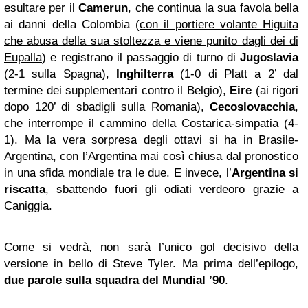
esultare per il
Camerun
, che continua la sua favola bella
ai danni della Colombia (
con il portiere volante Higuita
che abusa della sua stoltezza e viene punito dagli dei di
Eupalla
) e registrano il passaggio di turno di
Jugoslavia
(2-1 sulla Spagna),
Inghilterra
(1-0 di Platt a 2’ dal
termine dei supplementari contro il Belgio),
Eire
(ai rigori
dopo 120’ di sbadigli sulla Romania),
Cecoslovacchia
,
che interrompe il cammino della Costarica-simpatia (4-
1). Ma la vera sorpresa degli ottavi si ha in Brasile-
Argentina, con l’Argentina mai così chiusa dal pronostico
in una sfida mondiale tra le due. E invece, l’
Argentina si
riscatta
, sbattendo fuori gli odiati verdeoro grazie a
Caniggia.
Come si vedrà, non sarà l’unico gol decisivo della
versione in bello di Steve Tyler. Ma prima dell’epilogo,
due parole sulla squadra del Mundial ’90
.