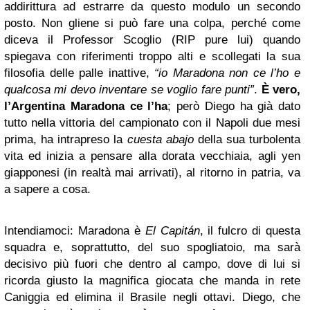
addirittura ad estrarre da questo modulo un secondo
posto. Non gliene si può fare una colpa, perché come
diceva il Professor Scoglio (RIP pure lui) quando
spiegava con riferimenti troppo alti e scollegati la sua
filosofia delle palle inattive,
“io Maradona non ce l’ho e
qualcosa mi devo inventare se voglio fare punti”
.
È vero,
l’Argentina Maradona ce l’ha
; però Diego ha già dato
tutto nella vittoria del campionato con il Napoli due mesi
prima, ha intrapreso la
cuesta abajo
della sua turbolenta
vita ed inizia a pensare alla dorata vecchiaia, agli yen
giapponesi (in realtà mai arrivati), al ritorno in patria, va
a sapere a cosa.
Intendiamoci: Maradona è
El Capitán
, il fulcro di questa
squadra e, soprattutto, del suo spogliatoio, ma sarà
decisivo più fuori che dentro al campo, dove di lui si
ricorda giusto la magnifica giocata che manda in rete
Caniggia ed elimina il Brasile negli ottavi. Diego, che