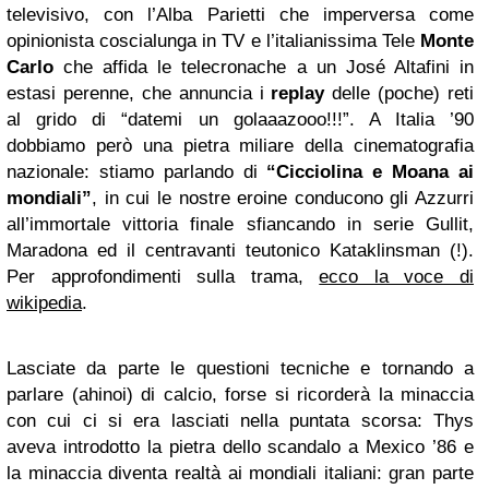
televisivo, con l’Alba Parietti che imperversa come
opinionista coscialunga in TV e l’italianissima Tele
Monte
Carlo
che affida le telecronache a un José Altafini in
estasi perenne, che annuncia i
replay
delle (poche) reti
al grido di “datemi un golaaazooo!!!”. A Italia ’90
dobbiamo però una pietra miliare della cinematografia
nazionale: stiamo parlando di
“Cicciolina e Moana ai
mondiali”
, in cui le nostre eroine conducono gli Azzurri
all’immortale vittoria finale sfiancando in serie Gullit,
Maradona ed il centravanti teutonico Kataklinsman (!).
Per approfondimenti sulla trama,
ecco la voce di
wikipedia
.
Lasciate da parte le questioni tecniche e tornando a
parlare (ahinoi) di calcio, forse si ricorderà la minaccia
con cui ci si era lasciati nella puntata scorsa: Thys
aveva introdotto la pietra dello scandalo a Mexico ’86 e
la minaccia diventa realtà ai mondiali italiani: gran parte