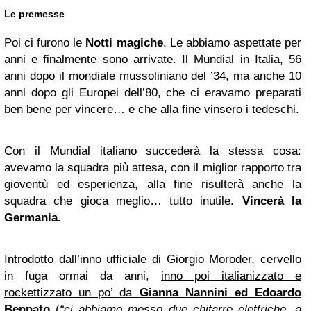
Le premesse
Poi ci furono le
Notti magiche
. Le abbiamo aspettate per
anni e finalmente sono arrivate. Il Mundial in Italia, 56
anni dopo il mondiale mussoliniano del ’34, ma anche 10
anni dopo gli Europei dell’80, che ci eravamo preparati
ben bene per vincere… e che alla fine vinsero i tedeschi.
Con il Mundial italiano succederà la stessa cosa:
avevamo la squadra più attesa, con il miglior rapporto tra
gioventù ed esperienza, alla fine risulterà anche la
squadra che gioca meglio… tutto inutile.
Vincerà la
Germania.
Introdotto dall’inno ufficiale di Giorgio Moroder, cervello
in fuga ormai da anni,
inno poi italianizzato e
rockettizzato un po’ da
Gianna Nannini
ed Edoardo
Bennato
(
“ci abbiamo messo due chitarre elettriche, a