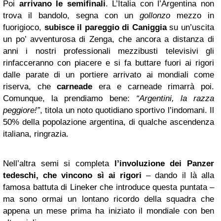
Poi
arrivano le semifinali
. L’Italia con l’Argentina non
trova il bandolo, segna con un
gollonzo
mezzo in
fuorigioco,
subisce il pareggio di Caniggia
su un’uscita
un po’ avventurosa di Zenga, che ancora a distanza di
anni i nostri professionali mezzibusti televisivi gli
rinfacceranno con piacere e si fa buttare fuori ai rigori
dalle parate di un portiere arrivato ai mondiali come
riserva, che
carneade
era e carneade rimarrà poi.
Comunque, la prendiamo bene:
“Argentini, la razza
peggiore!”
, titola un noto quotidiano sportivo l’indomani. Il
50% della popolazione argentina, di qualche ascendenza
italiana, ringrazia.
Nell’altra semi si completa
l’involuzione dei Panzer
tedeschi, che vincono sì ai rigori
– dando il là alla
famosa battuta di Lineker che introduce questa puntata –
ma sono ormai un lontano ricordo della squadra che
appena un mese prima ha iniziato il mondiale con ben