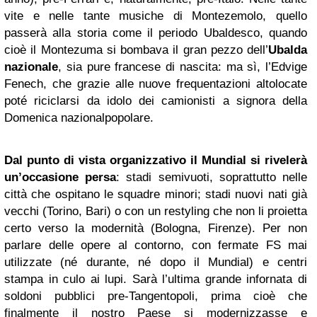
vite e nelle tante musiche di Montezemolo, quello
passerà alla storia come il periodo Ubaldesco, quando
cioè il Montezuma si bombava il gran pezzo dell’
Ubalda
nazionale
, sia pure francese di nascita: ma sì, l’Edvige
Fenech, che grazie alle nuove frequentazioni altolocate
poté riciclarsi da idolo dei camionisti a signora della
Domenica nazionalpopolare.
Dal punto di vista organizzativo il Mundial si rivelerà
un’occasione persa
: stadi semivuoti, soprattutto nelle
città che ospitano le squadre minori; stadi nuovi nati già
vecchi (Torino, Bari) o con un restyling che non li proietta
certo verso la modernità (Bologna, Firenze). Per non
parlare delle opere al contorno, con fermate FS mai
utilizzate (né durante, né dopo il Mundial) e centri
stampa in culo ai lupi. Sarà l’ultima grande infornata di
soldoni pubblici pre-Tangentopoli, prima cioè che
finalmente il nostro Paese si modernizzasse e