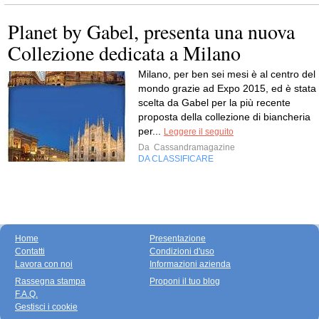
Planet by Gabel, presenta una nuova
Collezione dedicata a Milano
Milano, per ben sei mesi è al centro del
mondo grazie ad Expo 2015, ed è stata
scelta da Gabel per la più recente
proposta della collezione di biancheria
per...
Leggere il seguito
Da
Cassandramagazine
DA CLASSIFICARE
Home
Presentazione
Contatti
Condizioni d'uso
Lavora con noi
Informazioni azienda
Rassegna stampa
Proponi il tuo blog
F.A.Q.
Gestisci i cookie