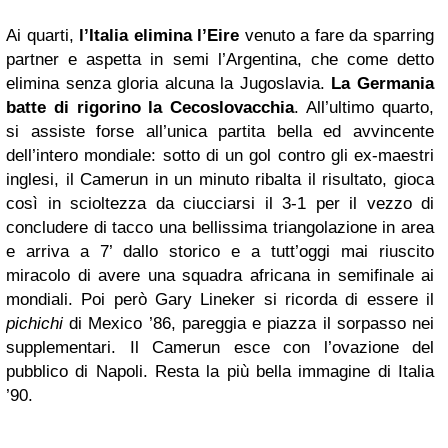
Ai quarti,
l’Italia elimina l’Eire
venuto a fare da sparring
partner e aspetta in semi l’Argentina, che come detto
elimina senza gloria alcuna la Jugoslavia.
La Germania
batte di rigorino la Cecoslovacchia
. All’ultimo quarto,
si assiste forse all’unica partita bella ed avvincente
dell’intero mondiale: sotto di un gol contro gli ex-maestri
inglesi, il Camerun in un minuto ribalta il risultato, gioca
così in scioltezza da ciucciarsi il 3-1 per il vezzo di
concludere di tacco una bellissima triangolazione in area
e arriva a 7’ dallo storico e a tutt’oggi mai riuscito
miracolo di avere una squadra africana in semifinale ai
mondiali. Poi però Gary Lineker si ricorda di essere il
pichichi
di Mexico ’86, pareggia e piazza il sorpasso nei
supplementari. Il Camerun esce con l’ovazione del
pubblico di Napoli. Resta la più bella immagine di Italia
’90.