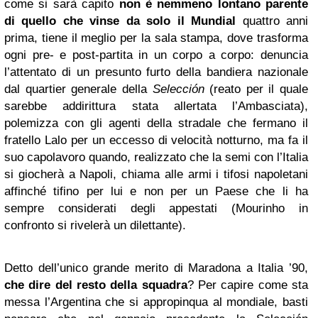
come si sarà capito
non è nemmeno lontano parente
di quello che vinse da solo il Mundial
quattro anni
prima, tiene il meglio per la sala stampa, dove trasforma
ogni pre- e post-partita in un corpo a corpo: denuncia
l’attentato di un presunto furto della bandiera nazionale
dal quartier generale della
Selección
(reato per il quale
sarebbe addirittura stata allertata l’Ambasciata),
polemizza con gli agenti della stradale che fermano il
fratello Lalo per un eccesso di velocità notturno, ma fa il
suo capolavoro quando, realizzato che la semi con l’Italia
si giocherà a Napoli, chiama alle armi i tifosi napoletani
affinché tifino per lui e non per un Paese che li ha
sempre considerati degli appestati (Mourinho in
confronto si rivelerà un dilettante).
Detto dell’unico grande merito di Maradona a Italia ’90,
che dire del resto della squadra
? Per capire come sta
messa l’Argentina che si appropinqua al mondiale, basti