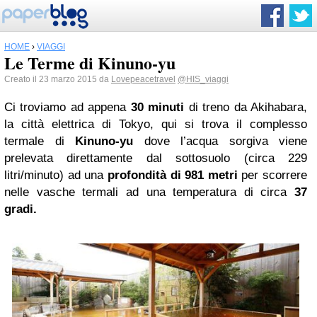
HOME
›
VIAGGI
Le Terme di Kinuno-yu
Creato il 23 marzo 2015 da
Lovepeacetravel
@HIS_viaggi
Ci troviamo ad appena
30 minuti
di treno da Akihabara,
la città elettrica di Tokyo, qui si trova il complesso
termale di
Kinuno-yu
dove l’acqua sorgiva viene
prelevata direttamente dal sottosuolo (circa 229
litri/minuto) ad una
profondità di 981 metri
per scorrere
nelle vasche termali ad una temperatura di circa
37
gradi.