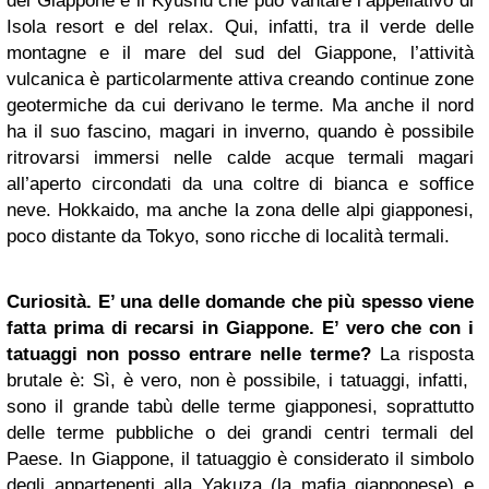
del Giappone è il Kyushu che può vantare l’appellativo di
Isola resort e del relax. Qui, infatti, tra il verde delle
montagne e il mare del sud del Giappone, l’attività
vulcanica è particolarmente attiva creando continue zone
geotermiche da cui derivano le terme. Ma anche il nord
ha il suo fascino, magari in inverno, quando è possibile
ritrovarsi immersi nelle calde acque termali magari
all’aperto circondati da una coltre di bianca e soffice
neve. Hokkaido, ma anche la zona delle alpi giapponesi,
poco distante da Tokyo, sono ricche di località termali.
Curiosità. E’ una delle domande che più spesso viene
fatta prima di recarsi in Giappone. E’ vero che con i
tatuaggi non posso entrare nelle terme?
La risposta
brutale è: Sì, è vero, non è possibile, i tatuaggi, infatti,
sono il grande tabù delle terme giapponesi, soprattutto
delle terme pubbliche o dei grandi centri termali del
Paese. In Giappone, il tatuaggio è considerato il simbolo
degli appartenenti alla Yakuza (la mafia giapponese) e