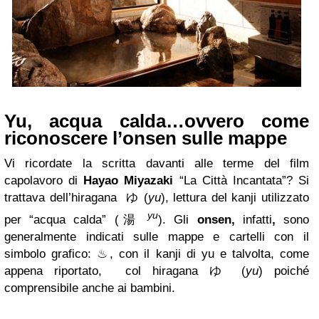
Yu, acqua calda…ovvero come
riconoscere l’onsen sulle mappe
Vi ricordate la scritta davanti alle terme del film
capolavoro di
Hayao Miyazaki
“La Città Incantata”? Si
trattava dell’hiragana ゆ (
yu
), lettura del kanji utilizzato
yu
per “acqua calda” (湯
). Gli
onsen,
infatti
,
sono
generalmente indicati sulle mappe e cartelli con il
simbolo grafico: ♨, con il kanji di yu e talvolta, come
appena riportato, col hiragana ゆ (
yu
) poiché
comprensibile anche ai bambini.