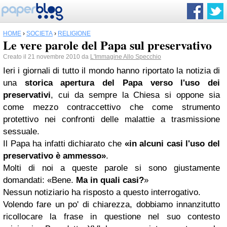
HOME
›
SOCIETÀ
›
RELIGIONE
Le vere parole del Papa sul preservativo
Creato il 21 novembre 2010 da
L'Immagine Allo Specchio
Ieri i giornali di tutto il mondo hanno riportato la notizia di
una
storica apertura del Papa verso l'uso dei
preservativi
, cui da sempre la Chiesa si oppone sia
come mezzo contraccettivo che come strumento
protettivo nei confronti delle malattie a trasmissione
sessuale.
Il Papa ha infatti dichiarato che
«in alcuni casi l'uso del
preservativo è ammesso»
.
Molti di noi a queste parole si sono giustamente
domandati: «Bene.
Ma in quali casi?
»
Nessun notiziario ha risposto a questo interrogativo.
Volendo fare un po' di chiarezza, dobbiamo innanzitutto
ricollocare la frase in questione nel suo contesto