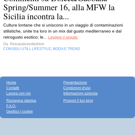
Spring/Summer 16, alla MFW la
Sicilia incontra la...
Culture lontane che si uniscono in un viaggio di contaminazioni
stilistiche, unite tra loro in un mix dal gusto mediterraneo e dal
retrogusto esotico; le...
Leggere il seguito
Da
Pescaralovesfashion
CONSIGLI UTILI
LIFESTYLE
MODA E TREND
,
,
Home
Presentazione
Contatti
Condizioni d'uso
Lavora con noi
Informazioni azienda
Rassegna stampa
Proponi il tuo blog
F.A.Q.
Gestisci i cookie