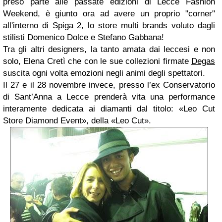
preso parte alle passate edizioni di
Lecce Fashion
Weekend
, è giunto ora ad avere un proprio "corner"
all'interno di Spiga 2, lo store multi brands voluto dagli
stilisti
Domenico Dolce
e
Stefano Gabbana
!
Tra gli altri designers, la tanto amata dai leccesi e non
solo,
Elena Cretì
che con le sue collezioni firmate
Degas
suscita ogni volta emozioni negli animi degli spettatori.
Il 27 e il 28 novembre invece, presso l’ex Conservatorio
di Sant’Anna a Lecce prenderà vita una performance
interamente dedicata ai diamanti dal titolo: «Leo Cut
Store Diamond Event», della «Leo Cut».