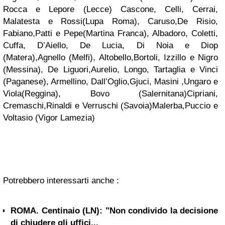
Rocca e Lepore (Lecce) Cascone, Celli, Cerrai,
Malatesta e Rossi(Lupa Roma), Caruso,De Risio,
Fabiano,Patti e Pepe(Martina Franca), Albadoro, Coletti,
Cuffa, D’Aiello, De Lucia, Di Noia e Diop
(Matera),Agnello (Melfi), Altobello,Bortoli, Izzillo e Nigro
(Messina), De Liguori,Aurelio, Longo, Tartaglia e Vinci
(Paganese), Armellino, Dall’Oglio,Gjuci, Masini ,Ungaro e
Viola(Reggina), Bovo (Salernitana)Cipriani,
Cremaschi,Rinaldi e Verruschi (Savoia)Malerba,Puccio e
Voltasio (Vigor Lamezia)
Potrebbero interessarti anche :
ROMA. Centinaio (LN): "Non condivido la decisione
di chiudere gli uffici...