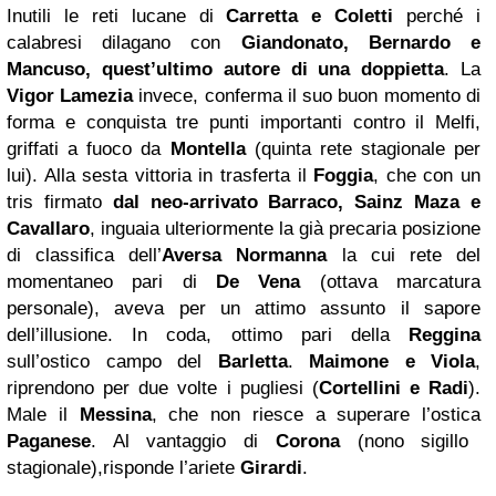
Inutili le reti lucane di
Carretta e Coletti
perché i
calabresi dilagano con
Giandonato, Bernardo e
Mancuso, quest’ultimo autore di una doppietta
. La
Vigor Lamezia
invece, conferma il suo buon momento di
forma e conquista tre punti importanti contro il Melfi,
griffati a fuoco da
Montella
(quinta rete stagionale per
lui). Alla sesta vittoria in trasferta il
Foggia
, che con un
tris firmato
dal neo-arrivato Barraco, Sainz Maza e
Cavallaro
, inguaia ulteriormente la già precaria posizione
di classifica dell’
Aversa Normanna
la cui rete del
momentaneo pari di
De Vena
(ottava marcatura
personale), aveva per un attimo assunto il sapore
dell’illusione. In coda, ottimo pari della
Reggina
sull’ostico campo del
Barletta
.
Maimone e Viola
,
riprendono per due volte i pugliesi (
Cortellini e Radi
).
Male il
Messina
, che non riesce a superare l’ostica
Paganese
. Al vantaggio di
Corona
(nono sigillo
stagionale),risponde l’ariete
Girardi
.