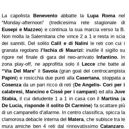
La capolista
Benevento
abbatte la
Lupa Roma
nel
“Monday-afternoon” (tredicesima rete stagionale di
Eusepi e Mazzeo
) e continua la sua marcia verso la B.
Non molla la Salernitana che vince 2 a 1 e resta in scia
dei sanniti. Del solito
Calil e di Nalini
le reti con cui i
granata regolano
l’Ischia di Maurizi
: inutile il sigillo su
rigore nel finale di gara del neo-arrivato
Infantino
. In
zona play-off, ne approfitta solo il
Lecce
che batte al
“Via Del Mare
” il
Savoia
(gran goal del centrocampista
Papini
) e rosicchia due punti alla
Casertana
, stoppata a
Cosenza
da un pari ricco di reti (
De Angelis- Cori per i
calabresi, Mancino e Cissè per i campani
) ed alla
Juve
Stabia,
il cui deludente 1 a 1 in casa con il
Martina
(
a
De Lucia, risponde il solito Di Carmine
) fa scattare più
di un campanello d’allarme. In centro classifica, spicca la
clamorosa debacle interna del
Matera
, che subisce tra le
mura amiche ben 4 reti dal rinnovatissimo
Catanzaro
.