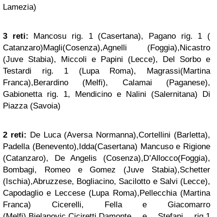
Lamezia)
3 reti:
Mancosu rig. 1 (Casertana), Pagano rig. 1 (
Catanzaro)Magli(Cosenza),Agnelli (Foggia),Nicastro
(Juve Stabia), Miccoli e Papini (Lecce), Del Sorbo e
Testardi rig. 1 (Lupa Roma), Magrassi(Martina
Franca),Berardino (Melfi), Calamai (Paganese),
Gabionetta rig. 1, Mendicino e Nalini (Salernitana) Di
Piazza (Savoia)
2 reti:
De Luca (Aversa Normanna),Cortellini (Barletta),
Padella (Benevento),Idda(Casertana) Mancuso e Rigione
(Catanzaro), De Angelis (Cosenza),D’Allocco(Foggia),
Bombagi, Romeo e Gomez (Juve Stabia),Schetter
(Ischia),Abruzzese, Bogliacino, Sacilotto e Salvi (Lecce),
Capodaglio e Leccese (Lupa Roma),Pellecchia (Martina
Franca) Cicerelli, Fella e Giacomarro
(Melfi),Bjelanovic,Ciciretti,Damonte e Stefani rig.1