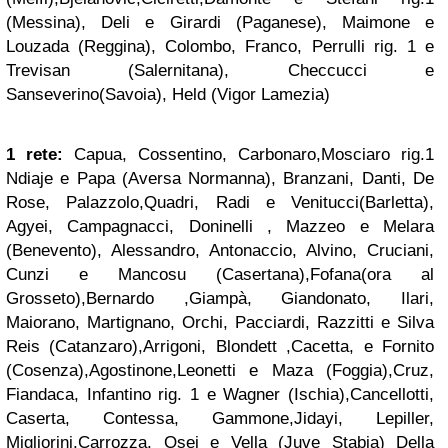
(Messina), Deli e Girardi (Paganese), Maimone e
Louzada (Reggina), Colombo, Franco, Perrulli rig. 1 e
Trevisan (Salernitana), Checcucci e
Sanseverino(Savoia), Held (Vigor Lamezia)
1 rete:
Capua, Cossentino, Carbonaro,Mosciaro rig.1
Ndiaje e Papa (Aversa Normanna), Branzani, Danti, De
Rose, Palazzolo,Quadri, Radi e Venitucci(Barletta),
Agyei, Campagnacci, Doninelli , Mazzeo e Melara
(Benevento), Alessandro, Antonaccio, Alvino, Cruciani,
Cunzi e Mancosu (Casertana),Fofana(ora al
Grosseto),Bernardo ,Giampà, Giandonato, Ilari,
Maiorano, Martignano, Orchi, Pacciardi, Razzitti e Silva
Reis (Catanzaro),Arrigoni, Blondett ,Cacetta, e Fornito
(Cosenza),Agostinone,Leonetti e Maza (Foggia),Cruz,
Fiandaca, Infantino rig. 1 e Wagner (Ischia),Cancellotti,
Caserta, Contessa, Gammone,Jidayi, Lepiller,
Migliorini,Carrozza, Osei e Vella (Juve Stabia) Della