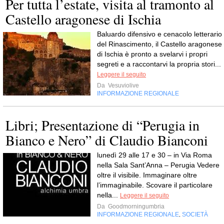
Per tutta l’estate, visita al tramonto al
Castello aragonese di Ischia
Baluardo difensivo e cenacolo letterario
del Rinascimento, il Castello aragonese
di Ischia è pronto a svelarvi i propri
segreti e a raccontarvi la propria stori...
Leggere il seguito
Da
Vesuviolive
INFORMAZIONE REGIONALE
Libri; Presentazione di “Perugia in
Bianco e Nero” di Claudio Bianconi
lunedì 29 alle 17 e 30 – in Via Roma
nella Sala Sant’Anna – Perugia Vedere
oltre il visibile. Immaginare oltre
l’immaginabile. Scovare il particolare
nella...
Leggere il seguito
Da
Goodmorningumbria
INFORMAZIONE REGIONALE
SOCIETÀ
,