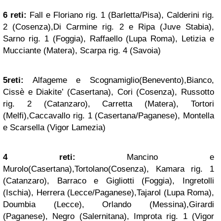
6 reti:
Fall e Floriano rig. 1 (Barletta/Pisa), Calderini rig.
2 (Cosenza),Di Carmine rig. 2 e Ripa (Juve Stabia),
Sarno rig. 1 (Foggia), Raffaello (Lupa Roma), Letizia e
Mucciante (Matera), Scarpa rig. 4 (Savoia)
5reti:
Alfageme e Scognamiglio(Benevento),Bianco,
Cissè e Diakite’ (Casertana), Cori (Cosenza), Russotto
rig. 2 (Catanzaro), Carretta (Matera), Tortori
(Melfi),Caccavallo rig. 1 (Casertana/Paganese), Montella
e Scarsella (Vigor Lamezia)
4 reti:
Mancino e
Murolo(Casertana),Tortolano(Cosenza), Kamara rig. 1
(Catanzaro), Barraco e Gigliotti (Foggia), Ingretolli
(Ischia), Herrera (Lecce/Paganese),Tajarol (Lupa Roma),
Doumbia (Lecce), Orlando (Messina),Girardi
(Paganese), Negro (Salernitana), Improta rig. 1 (Vigor