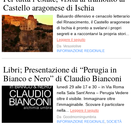
Castello aragonese di Ischia
Baluardo difensivo e cenacolo letterario
del Rinascimento, il Castello aragonese
di Ischia è pronto a svelarvi i propri
segreti e a raccontarvi la propria stori...
Leggere il seguito
Da
Vesuviolive
INFORMAZIONE REGIONALE
Libri; Presentazione di “Perugia in
Bianco e Nero” di Claudio Bianconi
lunedì 29 alle 17 e 30 – in Via Roma
nella Sala Sant’Anna – Perugia Vedere
oltre il visibile. Immaginare oltre
l’immaginabile. Scovare il particolare
nella...
Leggere il seguito
Da
Goodmorningumbria
INFORMAZIONE REGIONALE
SOCIETÀ
,