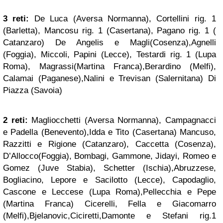
3 reti:
De Luca (Aversa Normanna), Cortellini rig. 1
(Barletta), Mancosu rig. 1 (Casertana), Pagano rig. 1 (
Catanzaro) De Angelis e Magli(Cosenza),Agnelli
(Foggia), Miccoli, Papini (Lecce), Testardi rig. 1 (Lupa
Roma), Magrassi(Martina Franca),Berardino (Melfi),
Calamai (Paganese),Nalini e Trevisan (Salernitana) Di
Piazza (Savoia)
2 reti:
Magliocchetti (Aversa Normanna), Campagnacci
e Padella (Benevento),Idda e Tito (Casertana) Mancuso,
Razzitti e Rigione (Catanzaro), Caccetta (Cosenza),
D’Allocco(Foggia), Bombagi, Gammone, Jidayi, Romeo e
Gomez (Juve Stabia), Schetter (Ischia),Abruzzese,
Bogliacino, Lepore e Sacilotto (Lecce), Capodaglio,
Cascone e Leccese (Lupa Roma),Pellecchia e Pepe
(Martina Franca) Cicerelli, Fella e Giacomarro
(Melfi),Bjelanovic,Ciciretti,Damonte e Stefani rig.1