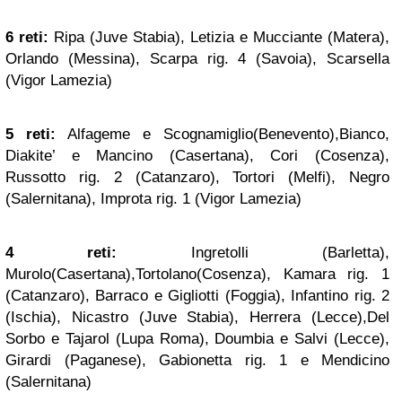
6 reti:
Ripa (Juve Stabia), Letizia e Mucciante (Matera),
Orlando (Messina), Scarpa rig. 4 (Savoia), Scarsella
(Vigor Lamezia)
5 reti:
Alfageme e Scognamiglio(Benevento),Bianco,
Diakite’ e Mancino (Casertana), Cori (Cosenza),
Russotto rig. 2 (Catanzaro), Tortori (Melfi), Negro
(Salernitana), Improta rig. 1 (Vigor Lamezia)
4 reti:
Ingretolli (Barletta),
Murolo(Casertana),Tortolano(Cosenza), Kamara rig. 1
(Catanzaro), Barraco e Gigliotti (Foggia), Infantino rig. 2
(Ischia), Nicastro (Juve Stabia), Herrera (Lecce),Del
Sorbo e Tajarol (Lupa Roma), Doumbia e Salvi (Lecce),
Girardi (Paganese), Gabionetta rig. 1 e Mendicino
(Salernitana)