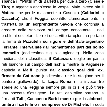
sbanca il “Puttilli” di Barletta
per due a zero (
Cissè e
Tito
) e aggancia anch’essa le vespe. Male invece sia il
Matera
che perde malamente a Cosenza (
Calderini e
Caccetta
) che il
Foggia
, sconfitto clamorosamente in
trasferta da
un sorprendente Savoia
che continua a
credere nella salvezza sul campo nonostante i noti
problemi societari. Le reti della vittoria oplontina portano
la firma di
Pizzutelli su rigore e dell’italo-argentino
Ferrante
,
intervallate dal momentaneo pari del solito
Iemmello
(dodicesimo sigillo stagionale). Nella zona
mediana della classifica,
il Catanzaro
coglie un pari a
reti bianche sul campo
dell’Ischia
mentre la
Paganese
capitola a
Melfi
, punita
dal classico goal dell’ ex,
firmato da Caturano
(undicesima rete in stagione per il
puntero gialloverde); la
Lupa Roma
rifila invece tre
sberle ad una
Reggina
sempre più in crisi e può tirare
una boccata d’ossigeno. Le reti capitoline portano la
firma di
Tulli, Cascone e Bariti mentre per i calabresi,
timbra il cartellino il sempreverde Di Michele
. In coda