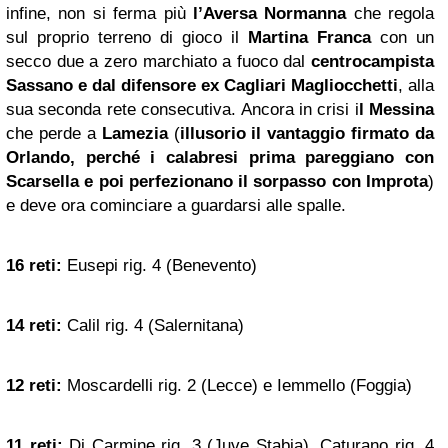
infine, non si ferma più
l’Aversa Normanna
che regola
sul proprio terreno di gioco il
Martina Franca
con un
secco due a zero marchiato a fuoco dal
centrocampista
Sassano e dal difensore ex Cagliari Magliocchetti
, alla
sua seconda rete consecutiva. Ancora in crisi i
l Messina
che perde a
Lamezia
(
illusorio il vantaggio firmato da
Orlando, perché i calabresi prima pareggiano con
Scarsella e poi perfezionano il sorpasso con Improta
)
e deve ora cominciare a guardarsi alle spalle.
16 reti:
Eusepi rig. 4 (Benevento)
14 reti:
Calil rig. 4 (Salernitana)
12 reti:
Moscardelli rig. 2 (Lecce) e Iemmello (Foggia)
11 reti:
Di Carmine rig. 3 (Juve Stabia), Caturano rig. 4