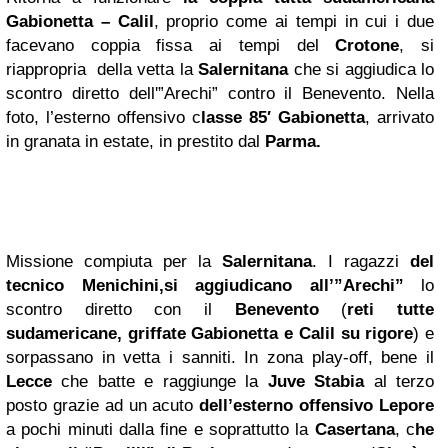
Gabionetta – Calil
, proprio come ai tempi in cui i due
facevano coppia fissa ai tempi del
Crotone
, si
riappropria della vetta la
Salernitana
che si aggiudica lo
scontro diretto dell'”Arechi” contro il Benevento. Nella
foto, l’esterno offensivo c
lasse 85′ Gabionetta
, arrivato
in granata in estate, in prestito dal
Parma.
Missione compiuta per la
Salernitana
. I ragazzi
del
tecnico Menichini,si aggiudicano all’”Arechi”
lo
scontro diretto con il
Benevento
(
reti tutte
sudamericane, griffate Gabionetta e Calil su rigore
) e
sorpassano in vetta i sanniti. In zona play-off, bene il
Lecce
che batte e raggiunge la
Juve Stabia
al terzo
posto grazie ad un acuto
dell’esterno offensivo Lepore
a pochi minuti dalla fine e soprattutto la
Casertana
, c
he