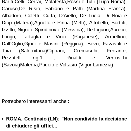
Bariti,Celli, Cerrai, Malatesta,Rossi e Tulli (Lupa Roma),
Caruso,De Risio, Fabiano e Patti (Martina Franca),
Albadoro, Coletti, Cuffa, D’Aiello, De Lucia, Di Noia e
Diop (Matera),Agnello e Pinna (Melfi), Altobello, Bortoli,
Izzillo, Nigro e Spiridinovic (Messina), De Liguori,Aurelio,
Longo, Tartaglia e Vinci (Paganese), Armellino,
Dall’Oglio,Gjuci e Masini (Reggina), Bovo, Favasuli e
Tuia (Salernitana)Cipriani, Cremaschi, Ferrante,
Pizzutelli rig.1 , Rinaldi e Verruschi
(Savoia)Malerba,Puccio e Voltasio (Vigor Lamezia)
Potrebbero interessarti anche :
ROMA. Centinaio (LN): "Non condivido la decisione
di chiudere gli uffici...