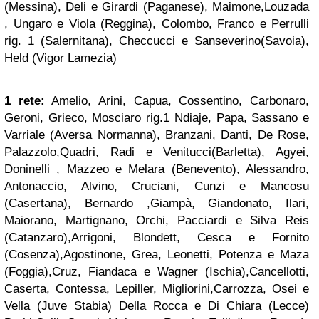
(Messina), Deli e Girardi (Paganese), Maimone,Louzada
, Ungaro e Viola (Reggina), Colombo, Franco e Perrulli
rig. 1 (Salernitana), Checcucci e Sanseverino(Savoia),
Held (Vigor Lamezia)
1 rete:
Amelio, Arini, Capua, Cossentino, Carbonaro,
Geroni, Grieco, Mosciaro rig.1 Ndiaje, Papa, Sassano e
Varriale (Aversa Normanna), Branzani, Danti, De Rose,
Palazzolo,Quadri, Radi e Venitucci(Barletta), Agyei,
Doninelli , Mazzeo e Melara (Benevento), Alessandro,
Antonaccio, Alvino, Cruciani, Cunzi e Mancosu
(Casertana), Bernardo ,Giampà, Giandonato, Ilari,
Maiorano, Martignano, Orchi, Pacciardi e Silva Reis
(Catanzaro),Arrigoni, Blondett, Cesca e Fornito
(Cosenza),Agostinone, Grea, Leonetti, Potenza e Maza
(Foggia),Cruz, Fiandaca e Wagner (Ischia),Cancellotti,
Caserta, Contessa, Lepiller, Migliorini,Carrozza, Osei e
Vella (Juve Stabia) Della Rocca e Di Chiara (Lecce)