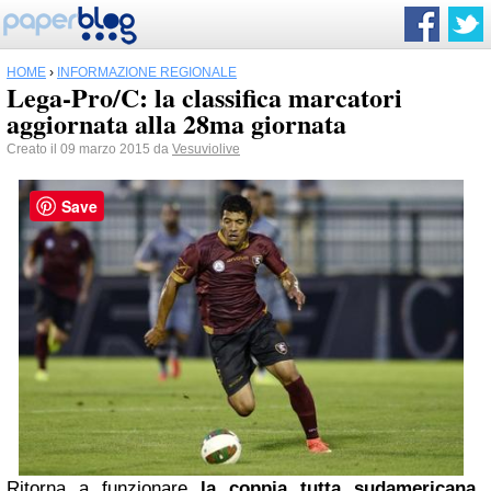
HOME
›
INFORMAZIONE REGIONALE
Lega-Pro/C: la classifica marcatori
aggiornata alla 28ma giornata
Creato il 09 marzo 2015 da
Vesuviolive
Save
Ritorna a funzionare
la coppia tutta sudamericana