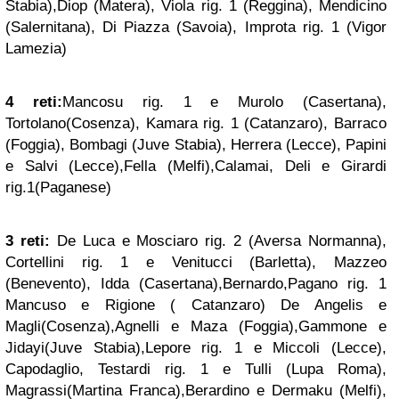
Stabia),Diop (Matera), Viola rig. 1 (Reggina), Mendicino
(Salernitana), Di Piazza (Savoia), Improta rig. 1 (Vigor
Lamezia)
4 reti:
Mancosu rig. 1 e Murolo (Casertana),
Tortolano(Cosenza), Kamara rig. 1 (Catanzaro), Barraco
(Foggia), Bombagi (Juve Stabia), Herrera (Lecce), Papini
e Salvi (Lecce),Fella (Melfi),Calamai, Deli e Girardi
rig.1(Paganese)
3 reti:
De Luca e Mosciaro rig. 2 (Aversa Normanna),
Cortellini rig. 1 e Venitucci (Barletta), Mazzeo
(Benevento), Idda (Casertana),Bernardo,Pagano rig. 1
Mancuso e Rigione ( Catanzaro) De Angelis e
Magli(Cosenza),Agnelli e Maza (Foggia),Gammone e
Jidayi(Juve Stabia),Lepore rig. 1 e Miccoli (Lecce),
Capodaglio, Testardi rig. 1 e Tulli (Lupa Roma),
Magrassi(Martina Franca),Berardino e Dermaku (Melfi),