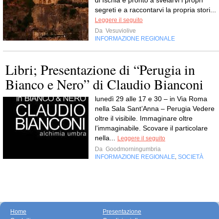
segreti e a raccontarvi la propria stori...
Leggere il seguito
Da
Vesuviolive
INFORMAZIONE REGIONALE
Libri; Presentazione di “Perugia in
Bianco e Nero” di Claudio Bianconi
lunedì 29 alle 17 e 30 – in Via Roma
nella Sala Sant’Anna – Perugia Vedere
oltre il visibile. Immaginare oltre
l’immaginabile. Scovare il particolare
nella...
Leggere il seguito
Da
Goodmorningumbria
INFORMAZIONE REGIONALE
SOCIETÀ
,
Home
Presentazione