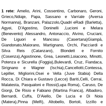
1 rete:
Amelio, Arini, Cossentino, Carbonaro, Geroni,
Grieco,Ndiaje, Papa, Sassano e Varriale (Aversa
Normanna), Branzani, Palazzolo,Quadri eRadi (Barletta),
Agyei, D’Agostino, Doninelli ,Lucioni e Melara
(Benevento) Alessandro, Antonaccio, Alvino, Cruciani,
De Liguori e Mancosu (Casertana)Giampà,
Giandonato,Maiorano, Martignano, Orchi, Pacciardi e
Silva Reis (Catanzaro), Blondett e Fornito
(Cosenza),Agostinone, Grea, Leonetti,Loiacono, Minotti,
Potenza e Sicurella (Foggia),Bulevardi, Cruz, Fiandaca,
Sirignano e Wagner (Ischia),Cancellotti,Contessa,
Lepiller, Migliorini,Osei e Vella (Juve Stabia) Della
Rocca, Di Chiara e Gustavo (Lecce) Bariti,Celli, Cerrai,
Malatesta, Pasqualoni e Rossi(Lupa Roma), Caruso, De
Giorgi, De Risio e Fabiano (Martina Franca), Albadoro,
Bernardi, Cuffa, D’Aiello, De Lucia e Di Noia
(Matera),Pinna (Melfi), Altobello, Bortoli, Izzillo e