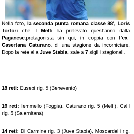
Nella foto,
la seconda punta romana classe 88′, Loris
Tortori
che il
Melfi
ha prelevato quest’anno dalla
Paganese
,protagonista sin qui, in coppia con
l’ex
Casertana Caturano
, di una stagione da incorniciare.
Dopo la rete alla
Juve Stabia
, sale a
7
sigilli stagionali.
18 reti:
Eusepi rig. 5 (Benevento)
16 reti:
Iemmello (Foggia), Caturano rig. 5 (Melfi), Calil
rig. 5 (Salernitana)
14 reti:
Di Carmine rig. 3 (Juve Stabia), Moscardelli rig.