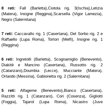
8 reti:
Fall (Barletta),Ciotola rig. 3(Ischia),Letizia
(Matera), Insigne (Reggina),Scarsella (Vigor Lamezia),
Negro (Salernitana)
7 reti:
Caccavallo rig. 1 (Casertana), Del Sorbo rig. 2 e
Raffaello (Lupa Roma), Tortori (Melfi), Insigne rig. 1
(Reggina)
6 reti:
Ingretolli (Barletta), Scognamiglio (Benevento),
Diakitè e Mancino (Casertana), Russotto rig. 2
(Catanzaro),Doumbia (Lecce), Mucciante (Matera),
Orlando (Messina), Gabionetta rig. 2 (Salernitana)
5 reti:
Alfageme (Benevento),Bianco (Casertana),
Razzitti rig. 1 (Catanzaro), Cori (Cosenza), Gigliotti
(Foggia), Tajarol (Lupa Roma), Nicastro (Juve