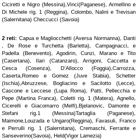
Ciciretti e Nigro (Messina),Vinci(Paganese), Armellino e
Di Michele rig. 1 (Reggina), Colombo, Nalini e Trevisan
(Salernitana) Checcucci (Savoia)
2 reti:
Capua e Magliocchetti (Aversa Normanna), Danti
, De Rose e Turchetta (Barletta), Campagnacci, e
Padella (Benevento), Agodirin, Cunzi, Marano e Tito
(Casertana), Ilari (Catanzaro), Arrigoni, Caccetta e
Cesca (Cosenza), D’Allocco (Foggia),Carrozza,
Caserta,Romeo e Gomez (Juve Stabia), Schetter
(Ischia),Abruzzese, Bogliacino e Sacilotto (Lecce),
Cascone e Leccese (Lupa Roma), Patti, Pellecchia e
Pepe (Martina Franca), Coletti rig. 1 (Matera), Agnello,
Cicerelli e Giacomarro (Melfi),Bjelanovic, Damonte e
Stefani rig.1 (Messina)Tartaglia (Paganese),
Maimone,Louzada e Ungaro(Reggina), Favasuli, Franco
e Perrulli rig. 1 (Salernitana), Cremaschi, Ferrante e
Sanseverino(Savoia), Held(Vigor Lamezia)